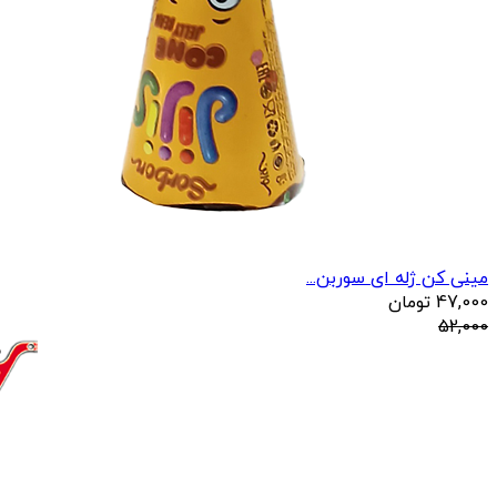
مینی کن ژله ای سوربن...
47,000
تومان
52,000