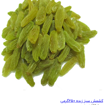
کشمش سبز زبده 250گرمی