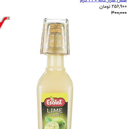
سس سزار کاله 440 گرم
256,900
تومان
300,000