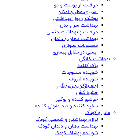
مراقبت از پوست و مو
اسپری،عطر و ادکلن
پوشک و نوار بهداشتی
بهداشت سر و بدن
مراقبت و بهداشت جنسی
بهداشت دهان و دندان
محصولات سلولزی
ایمنی در مقابل بیماری
بهداشت خانگی
پاک کننده
شوینده منسوجات
شوینده ظروف
لوله بازکن و رسوبگیر
حشره کش
خوشبو کننده و بوگیر
سفید کننده و ضد عفونی کننده
مادر و کودک
لوازم بهداشتی و شخصی کودک
بهداشت دهان و دندان کودک
شوینده پوشاک کودک