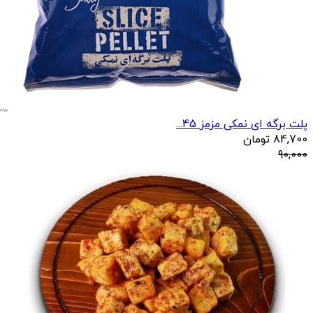
پلت برگه ای نمکی مزمز 45...
84,700
تومان
90,000