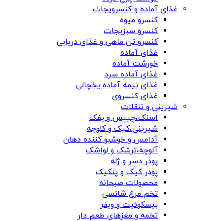
غذای آماده و کنسرویجات
کنسرو میوه
کنسرو سبزیجات
کنسرو تن ماهی و غذای دریایی
غذای آماده
خورشت آماده
غذای آماده سرد
غذای نیمه آماده یخچالی
غذای کنسروی
شیرینی و تنقلات
اسنک،چیپس و پفک
شیرینی،کیک و کلوچه
آدامس و خوشبو کننده دهان
آلوچه،ترشک و لواشک
پودر دسر و ژله
پودر کیک و پنکیک
محصولات صبحانه
تخم مرغ شانسی
بیسکوئیت و ویفر
تخمه و مغزهای طعم دار