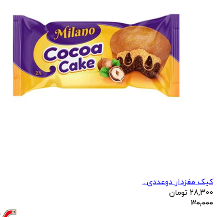
کیک مغزدار دوعددی...
28,300
تومان
30,000