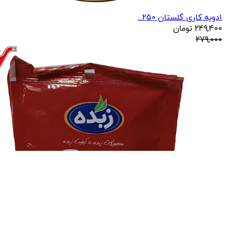
ادویه کاری گلستان 250...
249,400
تومان
279,000