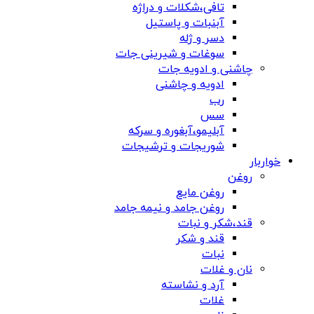
تافی،شکلات و دراژه
آبنبات و پاستیل
دسر و ژله
سوغات و شیرینی جات
چاشنی و ادویه جات
ادویه و چاشنی
رب
سس
آبلیمو،آبغوره و سرکه
شوریجات و ترشیجات
خواربار
روغن
روغن مایع
روغن جامد و نیمه جامد
قند،شکر و نبات
قند و شکر
نبات
نان و غلات
آرد و نشاسته
غلات