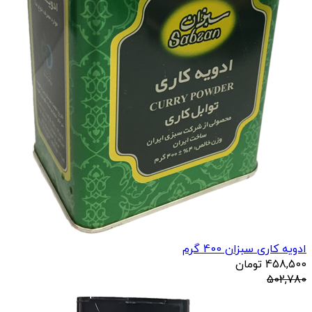
ادویه کاری سبزان 400 گرم
458,500
تومان
502,780