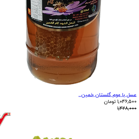
عسل با موم گلستان خمین...
1,046,500
تومان
1,428,000