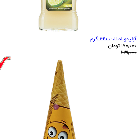
آبلیمو اصالت 420 گرم
170,000
تومان
229,000