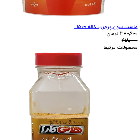
ماست سون پرچرب کاله 1500...
380,600
تومان
418,000
محصولات مرتبط