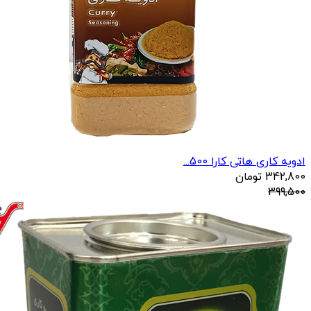
ادویه کاری هاتی کارا 500...
342,800
تومان
399,500