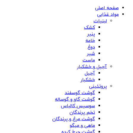
صفحه اصلی
مواد غذایی
لبنیات
کشک
پنیر
خامه
دوغ
شیر
ماست
آجیل و خشکبار
آجیل
خشکبار
پروتئینی
گوشت گوسفند
گوشت گاو و گوساله
سوسیس کالباس
تخم پرندگان
گوشت مرغ و پرندگان
ماهی و میگو
گوشت چرخ کرده