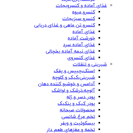
غذای آماده و کنسرویجات
کنسرو میوه
کنسرو سبزیجات
کنسرو تن ماهی و غذای دریایی
غذای آماده
خورشت آماده
غذای آماده سرد
غذای نیمه آماده یخچالی
غذای کنسروی
شیرینی و تنقلات
اسنک،چیپس و پفک
شیرینی،کیک و کلوچه
آدامس و خوشبو کننده دهان
آلوچه،ترشک و لواشک
پودر دسر و ژله
پودر کیک و پنکیک
محصولات صبحانه
تخم مرغ شانسی
بیسکوئیت و ویفر
تخمه و مغزهای طعم دار