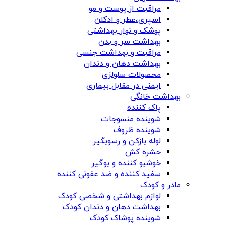
مراقبت از پوست و مو
اسپری،عطر و ادکلن
پوشک و نوار بهداشتی
بهداشت سر و بدن
مراقبت و بهداشت جنسی
بهداشت دهان و دندان
محصولات سلولزی
ایمنی در مقابل بیماری
بهداشت خانگی
پاک کننده
شوینده منسوجات
شوینده ظروف
لوله بازکن و رسوبگیر
حشره کش
خوشبو کننده و بوگیر
سفید کننده و ضد عفونی کننده
مادر و کودک
لوازم بهداشتی و شخصی کودک
بهداشت دهان و دندان کودک
شوینده پوشاک کودک