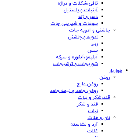
تافی،شکلات و دراژه
آبنبات و پاستیل
دسر و ژله
سوغات و شیرینی جات
چاشنی و ادویه جات
ادویه و چاشنی
رب
سس
آبلیمو،آبغوره و سرکه
شوریجات و ترشیجات
خواربار
روغن
روغن مایع
روغن جامد و نیمه جامد
قند،شکر و نبات
قند و شکر
نبات
نان و غلات
آرد و نشاسته
غلات