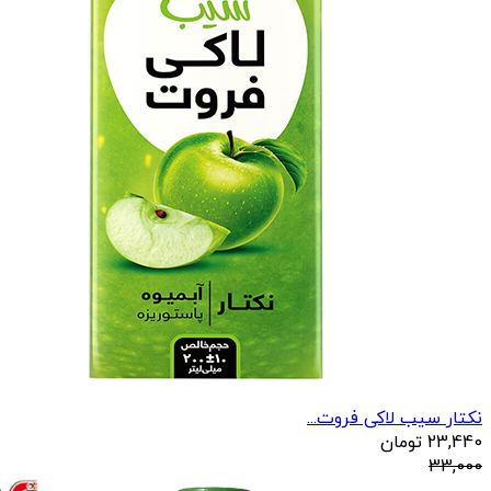
نکتار سیب لاکی فروت...
23,440
تومان
33,000