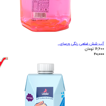
آب شش ضلعی رنگی ورسای...
16,600
تومان
20,000