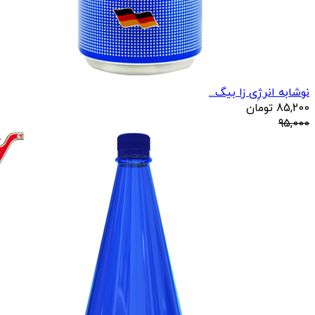
نوشابه انرژِی زا بیگ...
85,200
تومان
95,000