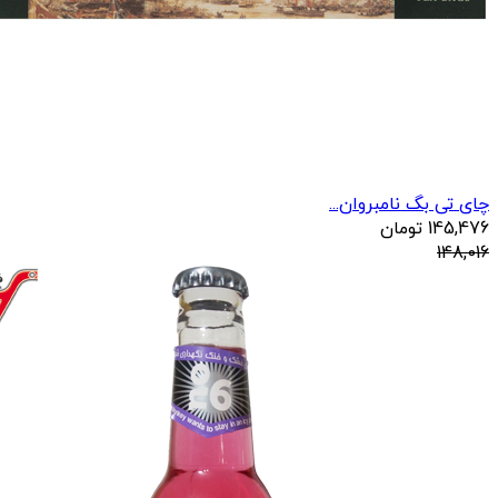
چای تی بگ نامبروان...
145,476
تومان
148,016