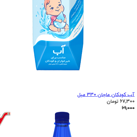
آب کودکان ماجان 330 میل
67,300
تومان
69,000