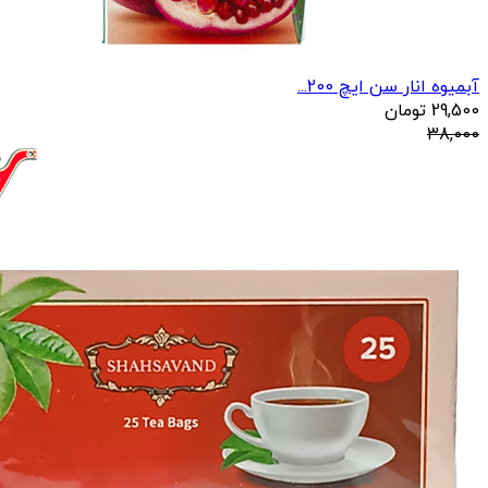
آبمیوه انار سن ایچ 200...
29,500
تومان
38,000