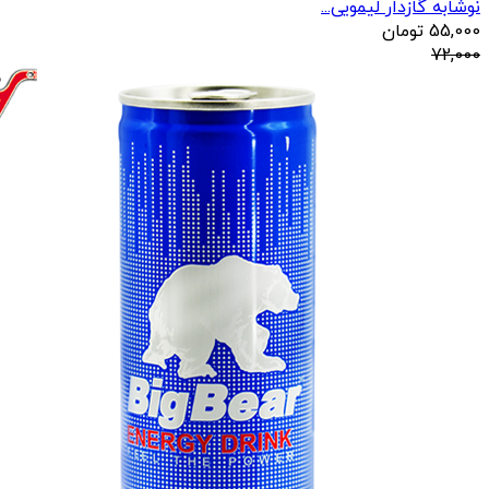
نوشابه گازدار لیمویی...
55,000
تومان
72,000