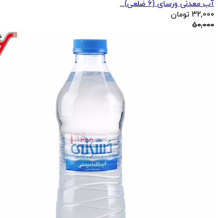
آب معدنی ورسای (6 ضلعی)...
32,000
تومان
50,000