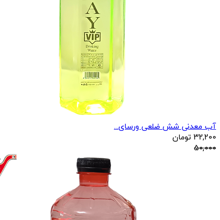
آب معدنی شش ضلعی ورسای...
32,200
تومان
50,000