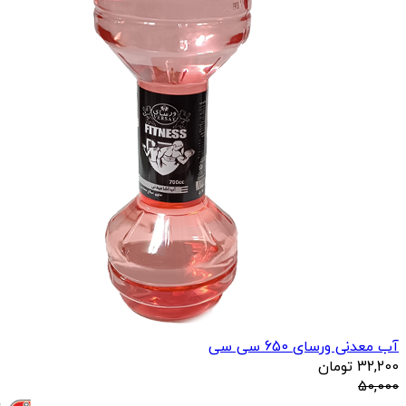
آب معدنی ورسای 650 سی سی
32,200
تومان
50,000