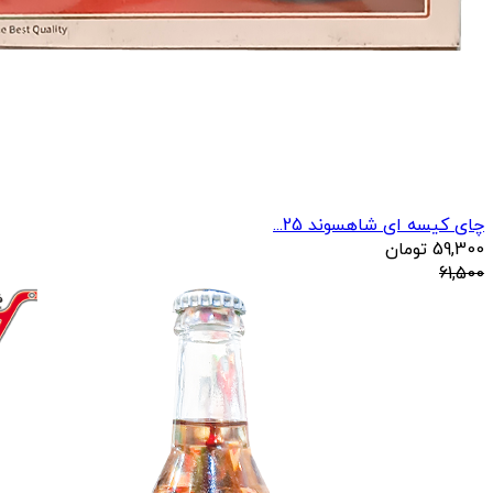
چای کیسه ای شاهسوند 25...
59,300
تومان
61,500