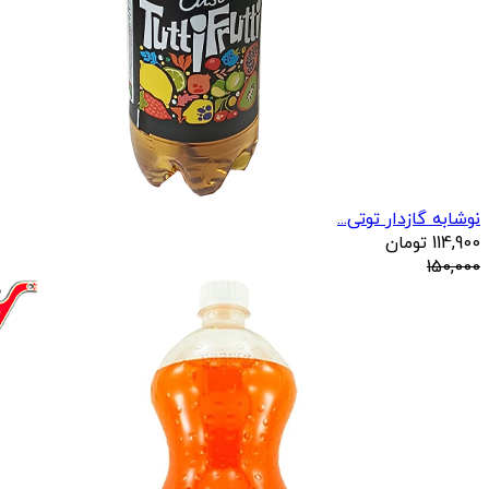
نوشابه گازدار توتی...
114,900
تومان
150,000