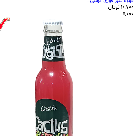
قهوه سبز فوری مولتی...
10,700
تومان
11,000