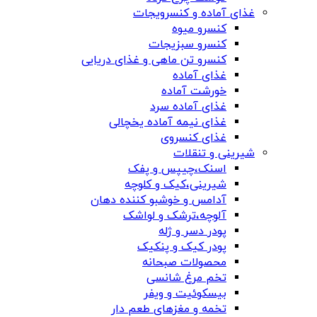
غذای آماده و کنسرویجات
کنسرو میوه
کنسرو سبزیجات
کنسرو تن ماهی و غذای دریایی
غذای آماده
خورشت آماده
غذای آماده سرد
غذای نیمه آماده یخچالی
غذای کنسروی
شیرینی و تنقلات
اسنک،چیپس و پفک
شیرینی،کیک و کلوچه
آدامس و خوشبو کننده دهان
آلوچه،ترشک و لواشک
پودر دسر و ژله
پودر کیک و پنکیک
محصولات صبحانه
تخم مرغ شانسی
بیسکوئیت و ویفر
تخمه و مغزهای طعم دار