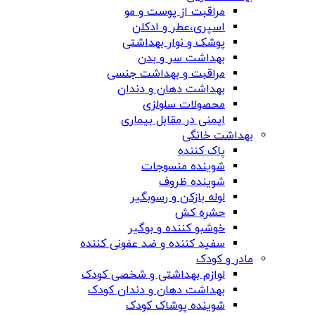
مراقبت از پوست و مو
اسپری،عطر و ادکلن
پوشک و نوار بهداشتی
بهداشت سر و بدن
مراقبت و بهداشت جنسی
بهداشت دهان و دندان
محصولات سلولزی
ایمنی در مقابل بیماری
بهداشت خانگی
پاک کننده
شوینده منسوجات
شوینده ظروف
لوله بازکن و رسوبگیر
حشره کش
خوشبو کننده و بوگیر
سفید کننده و ضد عفونی کننده
مادر و کودک
لوازم بهداشتی و شخصی کودک
بهداشت دهان و دندان کودک
شوینده پوشاک کودک