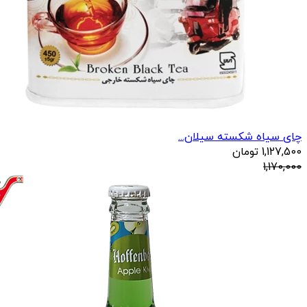
چای سیاه شکسته سیلان...
1,127,500
تومان
1,170,000