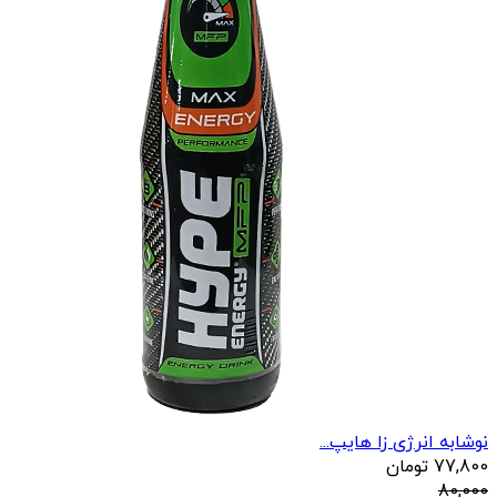
نوشابه انرژی زا هایپ...
77,800
تومان
80,000