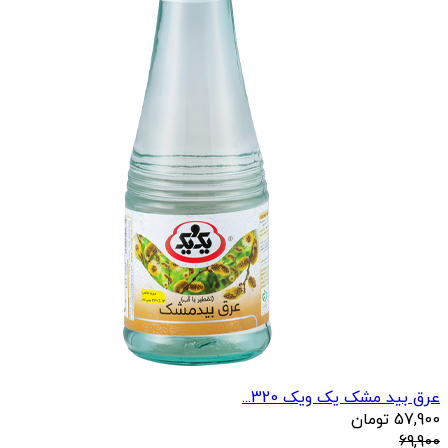
عرق بید مشک یک ویک 320...
57,900
تومان
69,900