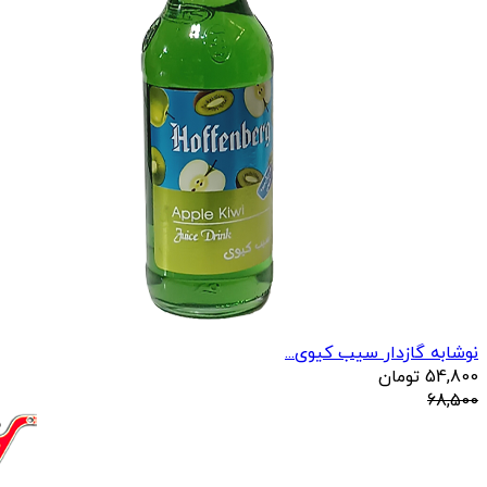
نوشابه گازدار سیب کیوی...
54,800
تومان
68,500