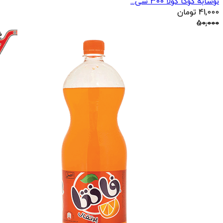
نوشابه کوکا کولا 300 سی...
41,000
تومان
50,000