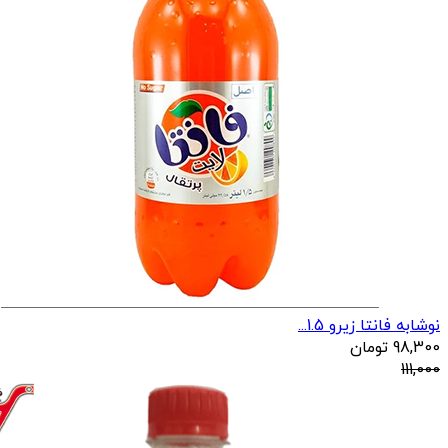
نوشابه فانتا زیرو 1.5...
98,300
تومان
111,000