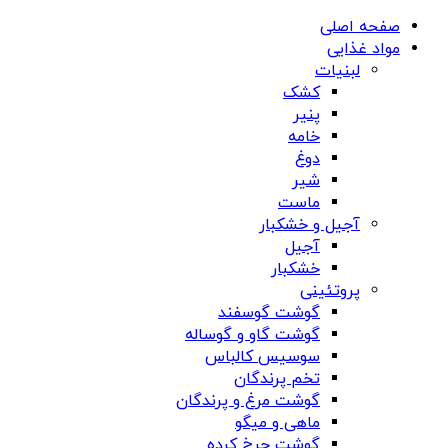
صفحه اصلی
مواد غذایی
لبنیات
کشک
پنیر
خامه
دوغ
شیر
ماست
آجیل و خشکبار
آجیل
خشکبار
پروتئینی
گوشت گوسفند
گوشت گاو و گوساله
سوسیس کالباس
تخم پرندگان
گوشت مرغ و پرندگان
ماهی و میگو
گوشت چرخ کرده