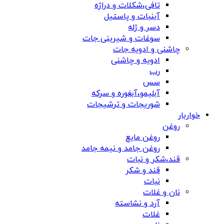
تافی،شکلات و دراژه
آبنبات و پاستیل
دسر و ژله
سوغات و شیرینی جات
چاشنی و ادویه جات
ادویه و چاشنی
رب
سس
آبلیمو،آبغوره و سرکه
شوریجات و ترشیجات
خواربار
روغن
روغن مایع
روغن جامد و نیمه جامد
قند،شکر و نبات
قند و شکر
نبات
نان و غلات
آرد و نشاسته
غلات