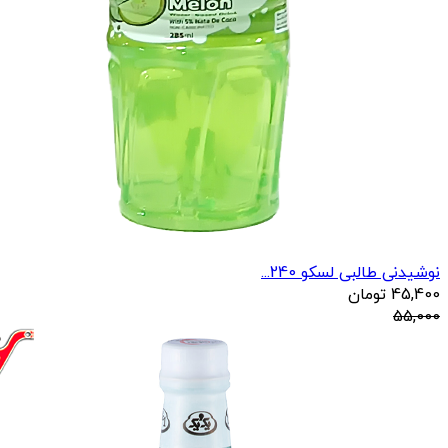
نوشیدنی طالبی لسکو 240...
45,400
تومان
55,000