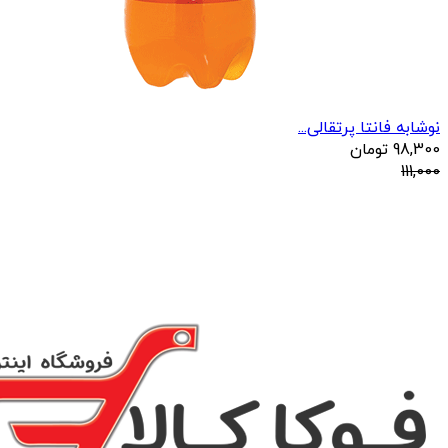
نوشابه فانتا پرتقالی...
98,300
تومان
111,000