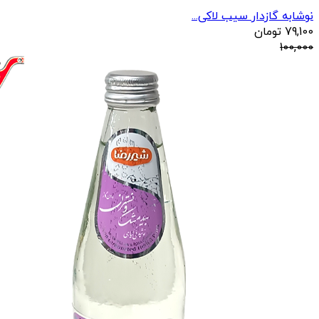
نوشابه گازدار سیب لاکی...
79,100
تومان
100,000