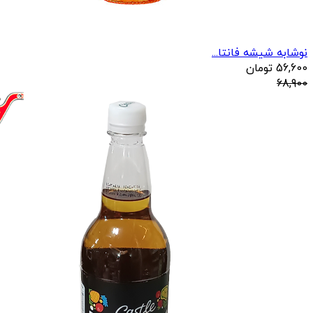
نوشابه شیشه فانتا...
56,600
تومان
68,900