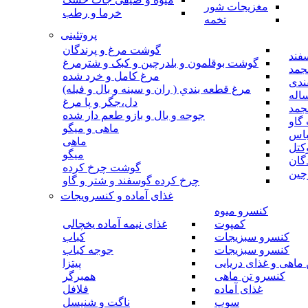
مغزیجات شور
خرما و رطب
تخمه
پروتئینی
گوشت مرغ و پرندگان
فند
گوشت بوقلمون و بلدرچین و کبک و شترمرغ
جمد
مرغ کامل و خرد شده
ندی
مرغ قطعه بندي ( ران و سينه و بال و فيله)
اله
دل،جگر و پا مرغ
جمد
جوجه و بال و بازو طعم دار شده
گاو
ماهی و میگو
باس
ماهی
کتل
میگو
گان
گوشت چرخ کرده
چین
چرخ کرده گوسفند و شتر و گاو
غذای آماده و کنسرویجات
کنسرو میوه
کمپوت
غذای نیمه آماده یخچالی
کنسرو سبزیجات
کباب
کنسرو سبزیجات
جوجه کباب
ماهی و غذای دریایی
پیتزا
کنسرو تن ماهی
همبرگر
غذای آماده
فلافل
سوپ
ناگت و شنیسل