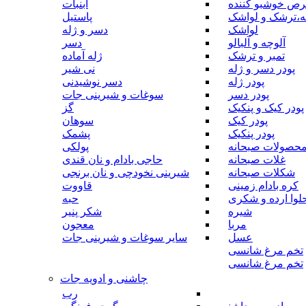
رص خوشبو کننده
آبنبات
ه،ترشک و لواشک
پاستیل
لواشک
دسر و ژله
آلوچه و آلبالو
دسر
تمبر و ترشک
ژله آماده
پودر دسر و ژله
نی شیر
پودر ژله
دسر نوشیدنی
پودر دسر
سوغات و شیرینی جات
پودر کیک و پنکیک
گز
پودر کیک
سوهان
پودر پنکیک
پشمک
حصولات صبحانه
پولکی
غلات صبحانه
حاجی بادام و نان قندی
شکلات صبحانه
شیرینی نخودچی و نان برنجی
کره بادام زمینی
قاووت
لوا ارده و شکری
حبه
شیره
شکر پنیر
مربا
معجون
عسل
سایر سوغات و شیرینی جات
تخم مرغ شانسی
تخم مرغ شانسی
چاشنی و ادویه جات
رب