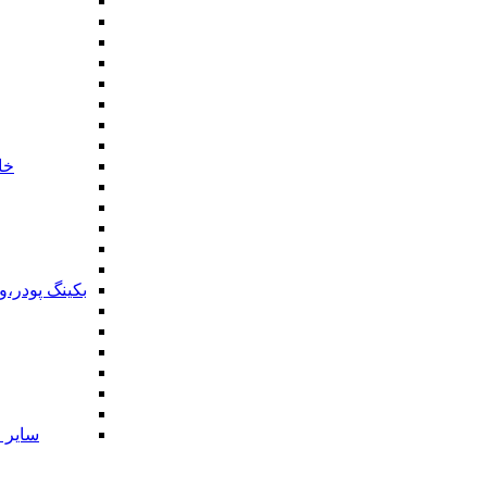
خا
بکینگ پودر،
سایر ا