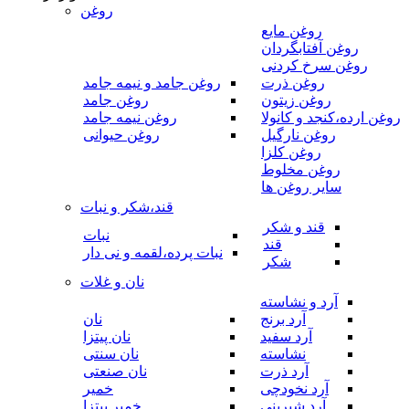
روغن
روغن مایع
روغن آفتابگردان
روغن سرخ کردنی
روغن ذرت
روغن جامد و نیمه جامد
روغن زیتون
روغن جامد
روغن ارده،کنجد و کانولا
روغن نیمه جامد
روغن نارگیل
روغن حیوانی
روغن کلزا
روغن مخلوط
سایر روغن ها
قند،شکر و نبات
قند و شکر
نبات
قند
نبات پرده،لقمه و نی دار
شکر
نان و غلات
آرد و نشاسته
آرد برنج
نان
آرد سفید
نان پیتزا
نشاسته
نان سنتی
آرد ذرت
نان صنعتی
آرد نخودچی
خمیر
آرد شیرینی
خمیر پیتزا