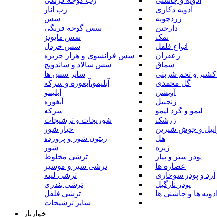
ادویه و چاشنی
رب گوجه فرنگی
ادویه دکاری
رب انار
زردچوبه
سس
دارچین
سس گوجه فرنگی
نمک
سس مایونز
انواع فلفل
سس خردل
زعفران
سس فرانسوی و هزار جزیره
سماق
سس سالاد و ساندویچ
کشیر و تخم شربتی
سایر سس ها
گل محمدی
آبلیمو،آبغوره و سرکه
آویشن
آبلیمو
زنجبیل
آبغوره
لیمو و گرد لیمو
سرکه
زرشک
شوریجات و ترشیجات
وانیل و جوش شیرین
خیار شور
هل
زیتون شور و پرورده
زیره
شور
پودر سیر و پیاز
ترشی مخلوط
عصاره ها
ترشی سیر و موسیر
آرد و پودر سوخاری
ترشی لیته
پودر نارگیل
ترشی بندری
دویه ها و چاشنی ها
ترشی فلفل
سایر ترشیجات
خواربار