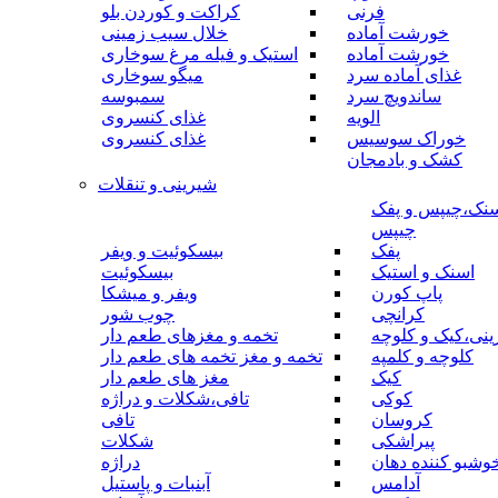
فرنی
کراکت و کوردن بلو
خورشت آماده
خلال سیب زمینی
خورشت آماده
استیک و فیله مرغ سوخاری
غذای آماده سرد
میگو سوخاری
ساندویچ سرد
سمبوسه
الویه
غذای کنسروی
خوراک سوسیس
غذای کنسروی
کشک و بادمجان
شیرینی و تنقلات
نک،چیپس و پفک
چیپس
پفک
بیسکوئیت و ویفر
اسنک و استیک
بیسکوئیت
پاپ کورن
ویفر و میشکا
کرانچی
چوب شور
نی،کیک و کلوچه
تخمه و مغزهای طعم دار
کلوچه و کلمپه
تخمه و مغز تخمه های طعم دار
کیک
مغز های طعم دار
کوکی
تافی،شکلات و دراژه
کروسان
تافی
پیراشکی
شکلات
وشبو کننده دهان
دراژه
آدامس
آبنبات و پاستیل