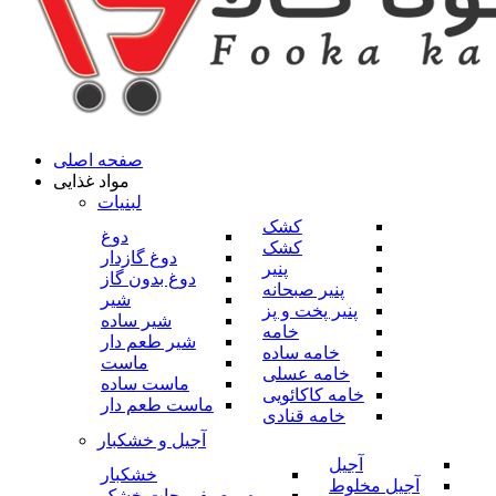
صفحه اصلی
مواد غذایی
لبنیات
کشک
دوغ
کشک
دوغ گازدار
پنیر
دوغ بدون گاز
پنیر صبحانه
شیر
پنیر پخت و پز
شیر ساده
خامه
شیر طعم دار
خامه ساده
ماست
خامه عسلی
ماست ساده
خامه کاکائویی
ماست طعم دار
خامه قنادی
آجیل و خشکبار
آجیل
خشکبار
آجیل مخلوط
میوه و صیفی جات خشک