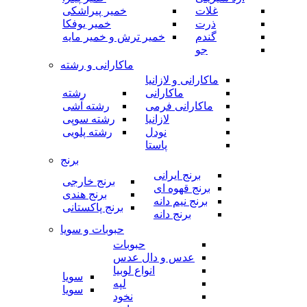
غلات
خمیر پیراشکی
ذرت
خمیر یوفکا
گندم
خمیر ترش و خمیر مایه
جو
ماکارانی و رشته
ماکارانی و لازانیا
ماکارانی
رشته
ماکارانی فرمی
رشته آشی
لازانیا
رشته سوپی
نودل
رشته پلویی
پاستا
برنج
برنج ایرانی
برنج خارجی
برنج قهوه ای
برنج هندی
برنج نیم دانه
برنج پاکستانی
برنج دانه
حبوبات و سویا
حبوبات
عدس و دال عدس
انواع لوبیا
سویا
لپه
سویا
نخود