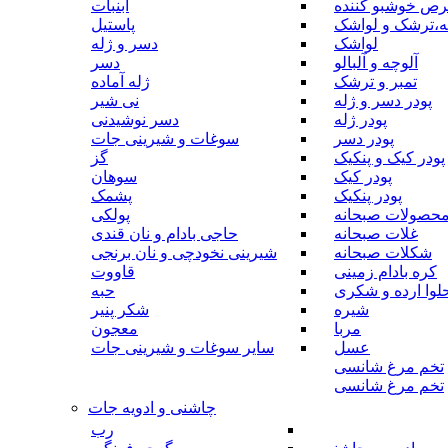
رص خوشبو کننده
آبنبات
ه،ترشک و لواشک
پاستیل
لواشک
دسر و ژله
آلوچه و آلبالو
دسر
تمبر و ترشک
ژله آماده
پودر دسر و ژله
نی شیر
پودر ژله
دسر نوشیدنی
پودر دسر
سوغات و شیرینی جات
پودر کیک و پنکیک
گز
پودر کیک
سوهان
پودر پنکیک
پشمک
حصولات صبحانه
پولکی
غلات صبحانه
حاجی بادام و نان قندی
شکلات صبحانه
شیرینی نخودچی و نان برنجی
کره بادام زمینی
قاووت
لوا ارده و شکری
حبه
شیره
شکر پنیر
مربا
معجون
عسل
سایر سوغات و شیرینی جات
تخم مرغ شانسی
تخم مرغ شانسی
چاشنی و ادویه جات
رب