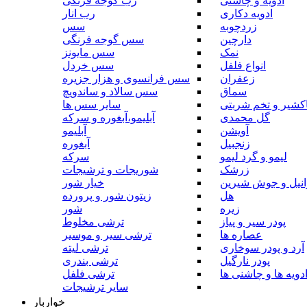
ادویه و چاشنی
رب گوجه فرنگی
ادویه دکاری
رب انار
زردچوبه
سس
دارچین
سس گوجه فرنگی
نمک
سس مایونز
انواع فلفل
سس خردل
زعفران
سس فرانسوی و هزار جزیره
سماق
سس سالاد و ساندویچ
کشیر و تخم شربتی
سایر سس ها
گل محمدی
آبلیمو،آبغوره و سرکه
آویشن
آبلیمو
زنجبیل
آبغوره
لیمو و گرد لیمو
سرکه
زرشک
شوریجات و ترشیجات
وانیل و جوش شیرین
خیار شور
هل
زیتون شور و پرورده
زیره
شور
پودر سیر و پیاز
ترشی مخلوط
عصاره ها
ترشی سیر و موسیر
آرد و پودر سوخاری
ترشی لیته
پودر نارگیل
ترشی بندری
دویه ها و چاشنی ها
ترشی فلفل
سایر ترشیجات
خواربار