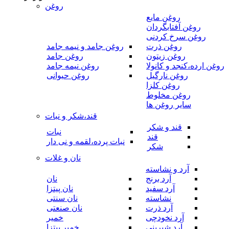
روغن
روغن مایع
روغن آفتابگردان
روغن سرخ کردنی
روغن ذرت
روغن جامد و نیمه جامد
روغن زیتون
روغن جامد
روغن ارده،کنجد و کانولا
روغن نیمه جامد
روغن نارگیل
روغن حیوانی
روغن کلزا
روغن مخلوط
سایر روغن ها
قند،شکر و نبات
قند و شکر
نبات
قند
نبات پرده،لقمه و نی دار
شکر
نان و غلات
آرد و نشاسته
آرد برنج
نان
آرد سفید
نان پیتزا
نشاسته
نان سنتی
آرد ذرت
نان صنعتی
آرد نخودچی
خمیر
آرد شیرینی
خمیر پیتزا