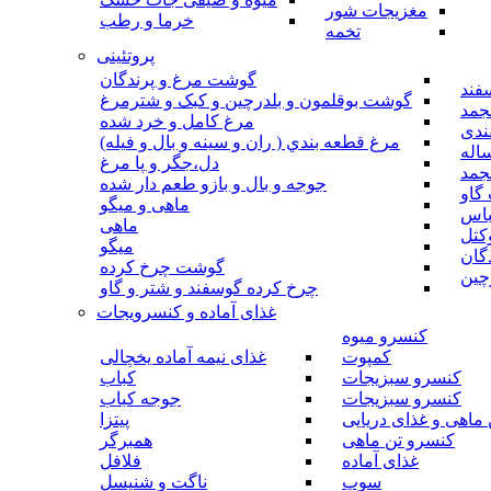
مغزیجات شور
خرما و رطب
تخمه
پروتئینی
گوشت مرغ و پرندگان
فند
گوشت بوقلمون و بلدرچین و کبک و شترمرغ
جمد
مرغ کامل و خرد شده
ندی
مرغ قطعه بندي ( ران و سينه و بال و فيله)
اله
دل،جگر و پا مرغ
جمد
جوجه و بال و بازو طعم دار شده
گاو
ماهی و میگو
باس
ماهی
کتل
میگو
گان
گوشت چرخ کرده
چین
چرخ کرده گوسفند و شتر و گاو
غذای آماده و کنسرویجات
کنسرو میوه
کمپوت
غذای نیمه آماده یخچالی
کنسرو سبزیجات
کباب
کنسرو سبزیجات
جوجه کباب
ماهی و غذای دریایی
پیتزا
کنسرو تن ماهی
همبرگر
غذای آماده
فلافل
سوپ
ناگت و شنیسل