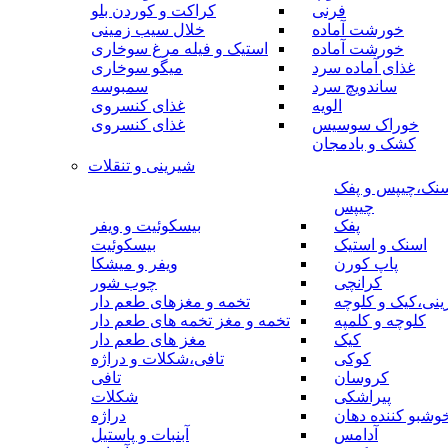
فرنی
کراکت و کوردن بلو
خورشت آماده
خلال سیب زمینی
خورشت آماده
استیک و فیله مرغ سوخاری
غذای آماده سرد
میگو سوخاری
ساندویچ سرد
سمبوسه
الویه
غذای کنسروی
خوراک سوسیس
غذای کنسروی
کشک و بادمجان
شیرینی و تنقلات
نک،چیپس و پفک
چیپس
پفک
بیسکوئیت و ویفر
اسنک و استیک
بیسکوئیت
پاپ کورن
ویفر و میشکا
کرانچی
چوب شور
نی،کیک و کلوچه
تخمه و مغزهای طعم دار
کلوچه و کلمپه
تخمه و مغز تخمه های طعم دار
کیک
مغز های طعم دار
کوکی
تافی،شکلات و دراژه
کروسان
تافی
پیراشکی
شکلات
وشبو کننده دهان
دراژه
آدامس
آبنبات و پاستیل