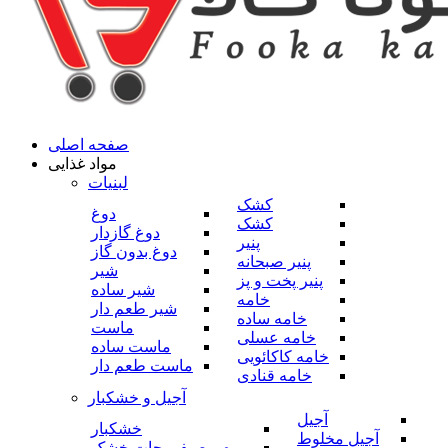
صفحه اصلی
مواد غذایی
لبنیات
کشک
دوغ
کشک
دوغ گازدار
پنیر
دوغ بدون گاز
پنیر صبحانه
شیر
پنیر پخت و پز
شیر ساده
خامه
شیر طعم دار
خامه ساده
ماست
خامه عسلی
ماست ساده
خامه کاکائویی
ماست طعم دار
خامه قنادی
آجیل و خشکبار
آجیل
خشکبار
آجیل مخلوط
میوه و صیفی جات خشک