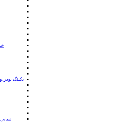
خا
بکینگ پودر،
سایر ا