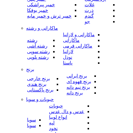
غلات
خمیر پیراشکی
ذرت
خمیر یوفکا
گندم
خمیر ترش و خمیر مایه
جو
ماکارانی و رشته
ماکارانی و لازانیا
ماکارانی
رشته
ماکارانی فرمی
رشته آشی
لازانیا
رشته سوپی
نودل
رشته پلویی
پاستا
برنج
برنج ایرانی
برنج خارجی
برنج قهوه ای
برنج هندی
برنج نیم دانه
برنج پاکستانی
برنج دانه
حبوبات و سویا
حبوبات
عدس و دال عدس
انواع لوبیا
سویا
لپه
سویا
نخود