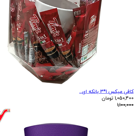
کافی میکس 1*3 بانکه ای...
1,050,400
تومان
1,100,000