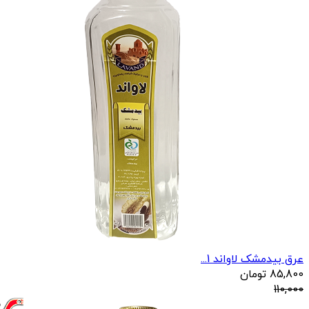
عرق بیدمشک لاواند 1...
85,800
تومان
110,000