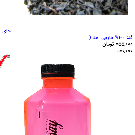
چای
فله 100% خارجی اعلا (...
755,000
تومان
1,100,000