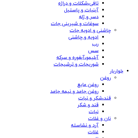
تافی،شکلات و دراژه
آبنبات و پاستیل
دسر و ژله
سوغات و شیرینی جات
چاشنی و ادویه جات
ادویه و چاشنی
رب
سس
آبلیمو،آبغوره و سرکه
شوریجات و ترشیجات
خواربار
روغن
روغن مایع
روغن جامد و نیمه جامد
قند،شکر و نبات
قند و شکر
نبات
نان و غلات
آرد و نشاسته
غلات