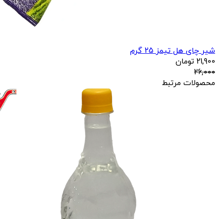
شیر چای هل تیمز 25 گرم
21,900
تومان
26,000
محصولات مرتبط