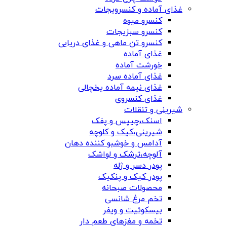
غذای آماده و کنسرویجات
کنسرو میوه
کنسرو سبزیجات
کنسرو تن ماهی و غذای دریایی
غذای آماده
خورشت آماده
غذای آماده سرد
غذای نیمه آماده یخچالی
غذای کنسروی
شیرینی و تنقلات
اسنک،چیپس و پفک
شیرینی،کیک و کلوچه
آدامس و خوشبو کننده دهان
آلوچه،ترشک و لواشک
پودر دسر و ژله
پودر کیک و پنکیک
محصولات صبحانه
تخم مرغ شانسی
بیسکوئیت و ویفر
تخمه و مغزهای طعم دار