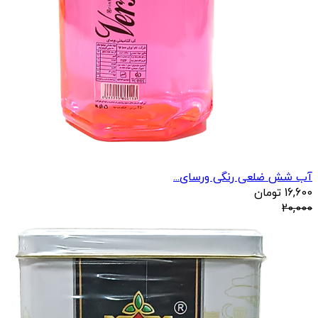
آب شش ضلعی رنگی ورسای...
16,600
تومان
20,000