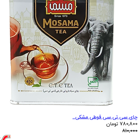
چای سی تی سی قوطی مشکی...
780,800
تومان
810,000