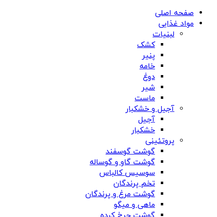
صفحه اصلی
مواد غذایی
لبنیات
کشک
پنیر
خامه
دوغ
شیر
ماست
آجیل و خشکبار
آجیل
خشکبار
پروتئینی
گوشت گوسفند
گوشت گاو و گوساله
سوسیس کالباس
تخم پرندگان
گوشت مرغ و پرندگان
ماهی و میگو
گوشت چرخ کرده