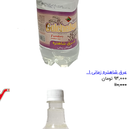
عرق شاهتره زمانی 1...
94,000
تومان
110,000