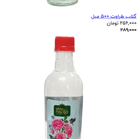
گلاب طراوت 500 میل
256,000
تومان
289,000