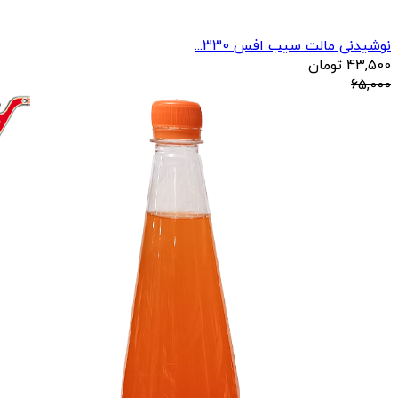
نوشیدنی مالت سیب افس 330...
43,500
تومان
65,000