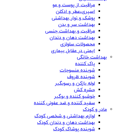
مراقبت از پوست و مو
اسپری،عطر و ادکلن
پوشک و نوار بهداشتی
بهداشت سر و بدن
مراقبت و بهداشت جنسی
بهداشت دهان و دندان
محصولات سلولزی
ایمنی در مقابل بیماری
بهداشت خانگی
پاک کننده
شوینده منسوجات
شوینده ظروف
لوله بازکن و رسوبگیر
حشره کش
خوشبو کننده و بوگیر
سفید کننده و ضد عفونی کننده
مادر و کودک
لوازم بهداشتی و شخصی کودک
بهداشت دهان و دندان کودک
شوینده پوشاک کودک