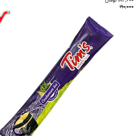
184,600
تومان
190,000