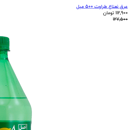
عرق نعناع طراوت 500 میل
112,900
تومان
127,500