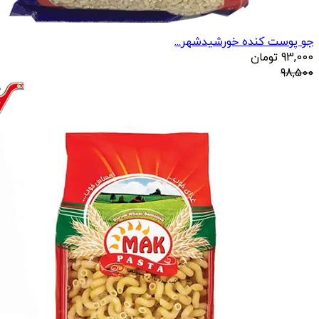
جو پوست کنده خورشیدشهر...
93,000
تومان
98,500