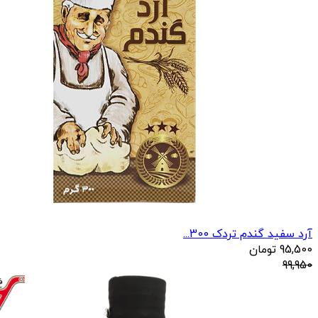
آرد سفید گندم تردک 300...
95,500
تومان
99,950