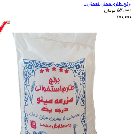
برنج طارم محلی نعمتی...
561,000
تومان
600,000