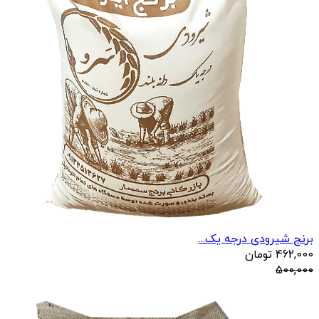
برنج شیرودی درجه یک...
462,000
تومان
500,000