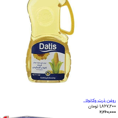
روغن ذرت وکانولا...
1,867,200
تومان
2,260,000