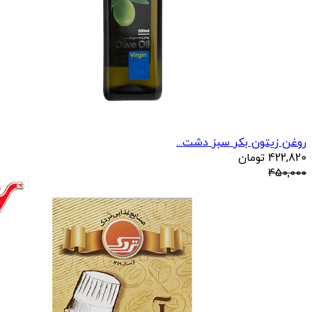
روغن زیتون بکر سبز دشت...
422,820
تومان
450,000