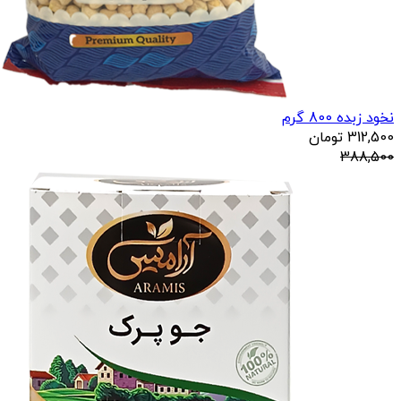
نخود زبده 800 گرم
312,500
تومان
388,500