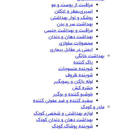
مراقبت از پوست و مو
اسپری،عطر و ادکلن
پوشک و نوار بهداشتی
بهداشت سر و بدن
مراقبت و بهداشت جنسی
بهداشت دهان و دندان
محصولات سلولزی
ایمنی در مقابل بیماری
بهداشت خانگی
پاک کننده
شوینده منسوجات
شوینده ظروف
لوله بازکن و رسوبگیر
حشره کش
خوشبو کننده و بوگیر
سفید کننده و ضد عفونی کننده
مادر و کودک
لوازم بهداشتی و شخصی کودک
بهداشت دهان و دندان کودک
شوینده پوشاک کودک