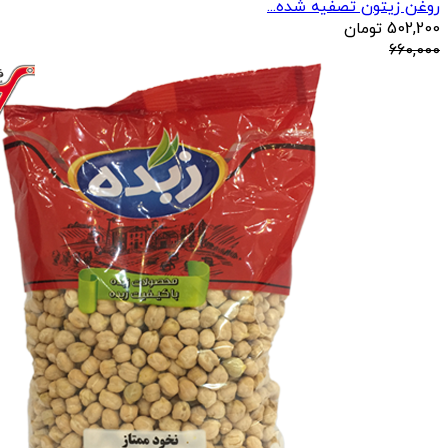
روغن زیتون تصفیه شده...
502,200
تومان
660,000