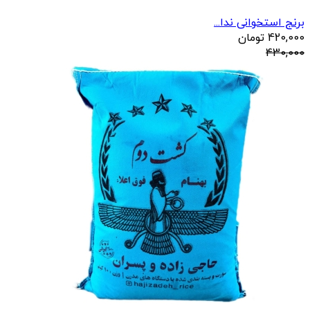
برنج استخوانی ندا...
420,000
تومان
430,000