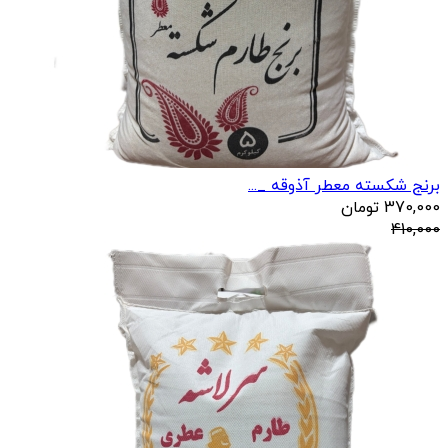
برنج شکسته معطر آذوقه _...
370,000
تومان
410,000