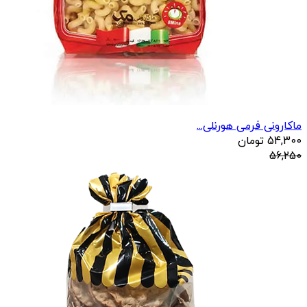
ماکارونی فرمی هورنلی...
54,300
تومان
56,250