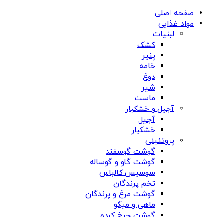
صفحه اصلی
مواد غذایی
لبنیات
کشک
پنیر
خامه
دوغ
شیر
ماست
آجیل و خشکبار
آجیل
خشکبار
پروتئینی
گوشت گوسفند
گوشت گاو و گوساله
سوسیس کالباس
تخم پرندگان
گوشت مرغ و پرندگان
ماهی و میگو
گوشت چرخ کرده