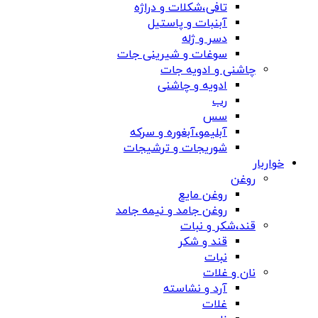
تافی،شکلات و دراژه
آبنبات و پاستیل
دسر و ژله
سوغات و شیرینی جات
چاشنی و ادویه جات
ادویه و چاشنی
رب
سس
آبلیمو،آبغوره و سرکه
شوریجات و ترشیجات
خواربار
روغن
روغن مایع
روغن جامد و نیمه جامد
قند،شکر و نبات
قند و شکر
نبات
نان و غلات
آرد و نشاسته
غلات