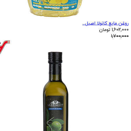
روغن مایع کانولا اصیل...
1,602,000
تومان
1,700,000