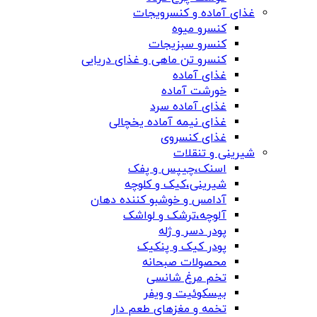
غذای آماده و کنسرویجات
کنسرو میوه
کنسرو سبزیجات
کنسرو تن ماهی و غذای دریایی
غذای آماده
خورشت آماده
غذای آماده سرد
غذای نیمه آماده یخچالی
غذای کنسروی
شیرینی و تنقلات
اسنک،چیپس و پفک
شیرینی،کیک و کلوچه
آدامس و خوشبو کننده دهان
آلوچه،ترشک و لواشک
پودر دسر و ژله
پودر کیک و پنکیک
محصولات صبحانه
تخم مرغ شانسی
بیسکوئیت و ویفر
تخمه و مغزهای طعم دار