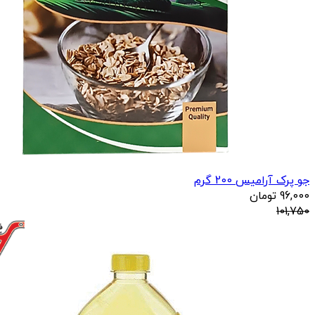
جو پرک آرامیس 200 گرم
96,000
تومان
101,750