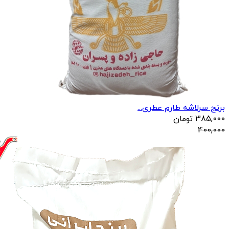
برنج سرلاشه طارم عطری...
385,000
تومان
400,000