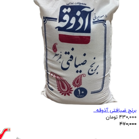
برنج ضیافتی آذوقه...
430,000
تومان
470,000