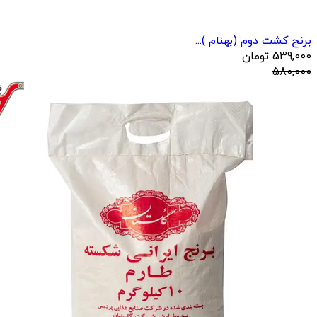
برنج کشت دوم (بهنام )...
539,000
تومان
580,000