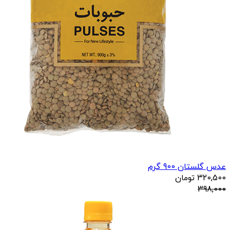
عدس گلستان 900 گرم
320,500
تومان
398,000