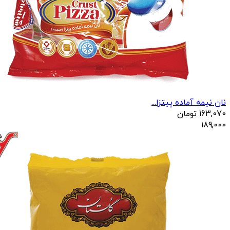
نان نیمه آماده پیتزا...
163,070
تومان
189,000