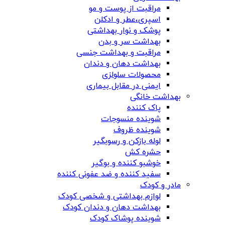
مراقبت از پوست و مو
اسپری،عطر و ادکلن
پوشک و نوار بهداشتی
بهداشت سر و بدن
مراقبت و بهداشت جنسی
بهداشت دهان و دندان
محصولات سلولزی
ایمنی در مقابل بیماری
بهداشت خانگی
پاک کننده
شوینده منسوجات
شوینده ظروف
لوله بازکن و رسوبگیر
حشره کش
خوشبو کننده و بوگیر
سفید کننده و ضد عفونی کننده
مادر و کودک
لوازم بهداشتی و شخصی کودک
بهداشت دهان و دندان کودک
شوینده پوشاک کودک