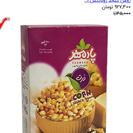
روغن کنجد روناتیس 1...
927,400
تومان
1,145,000