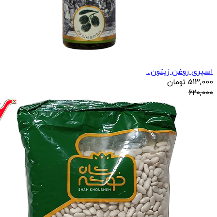
اسپری روغن زیتون...
513,000
تومان
620,000