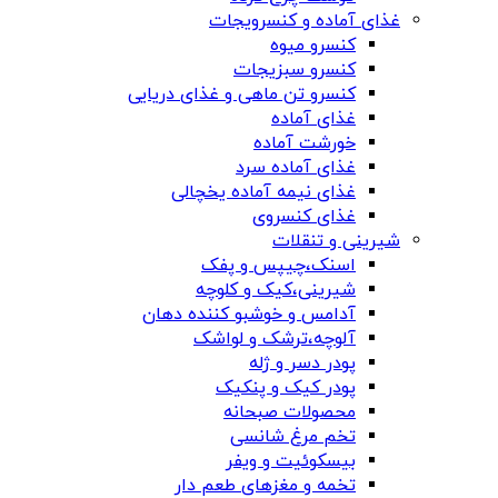
غذای آماده و کنسرویجات
کنسرو میوه
کنسرو سبزیجات
کنسرو تن ماهی و غذای دریایی
غذای آماده
خورشت آماده
غذای آماده سرد
غذای نیمه آماده یخچالی
غذای کنسروی
شیرینی و تنقلات
اسنک،چیپس و پفک
شیرینی،کیک و کلوچه
آدامس و خوشبو کننده دهان
آلوچه،ترشک و لواشک
پودر دسر و ژله
پودر کیک و پنکیک
محصولات صبحانه
تخم مرغ شانسی
بیسکوئیت و ویفر
تخمه و مغزهای طعم دار