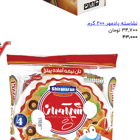
نشاسته پادمهر 200 گرم
34,700
تومان
43,000