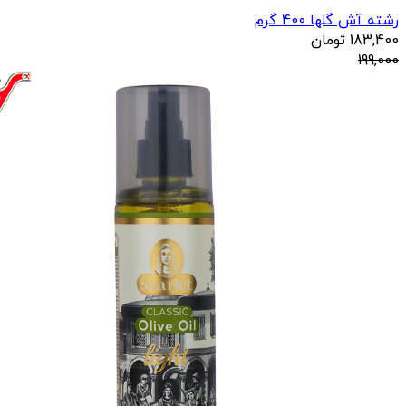
رشته آش گلها 400 گرم
183,400
تومان
199,000