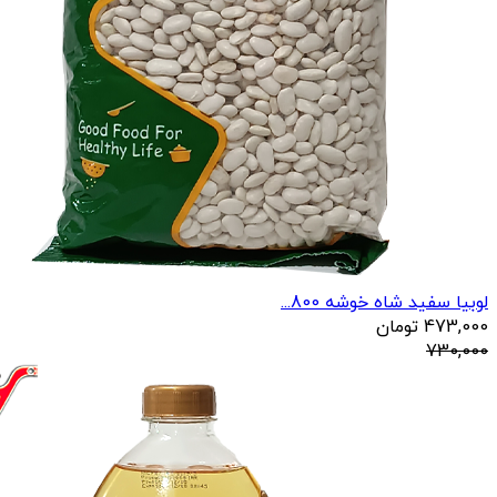
لوبیا سفید شاه خوشه 800...
473,000
تومان
730,000