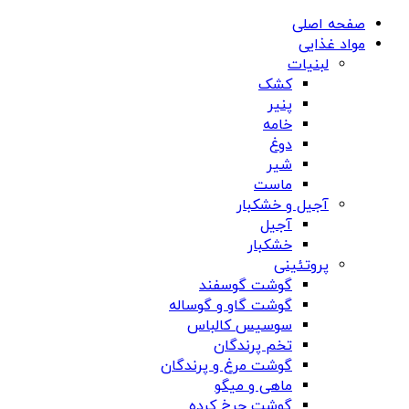
صفحه اصلی
مواد غذایی
لبنیات
کشک
پنیر
خامه
دوغ
شیر
ماست
آجیل و خشکبار
آجیل
خشکبار
پروتئینی
گوشت گوسفند
گوشت گاو و گوساله
سوسیس کالباس
تخم پرندگان
گوشت مرغ و پرندگان
ماهی و میگو
گوشت چرخ کرده