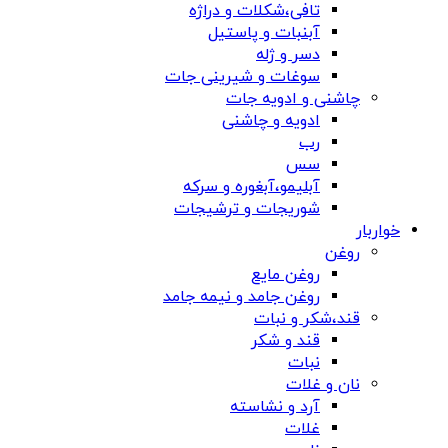
تافی،شکلات و دراژه
آبنبات و پاستیل
دسر و ژله
سوغات و شیرینی جات
چاشنی و ادویه جات
ادویه و چاشنی
رب
سس
آبلیمو،آبغوره و سرکه
شوریجات و ترشیجات
خواربار
روغن
روغن مایع
روغن جامد و نیمه جامد
قند،شکر و نبات
قند و شکر
نبات
نان و غلات
آرد و نشاسته
غلات