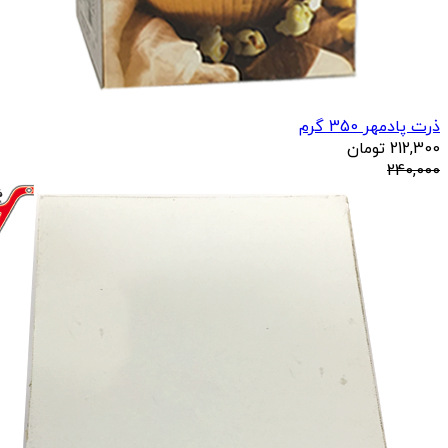
ذرت پادمهر 350 گرم
212,300
تومان
240,000