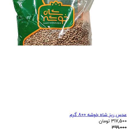
عدس ریز شاه خوشه 800 گرم
317,500
تومان
399,000