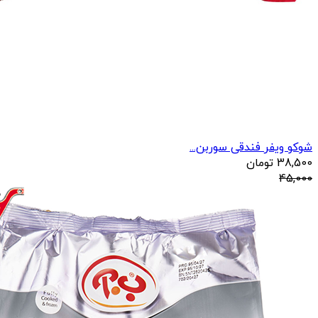
شوکو ویفر فندقی سوربن...
38,500
تومان
45,000