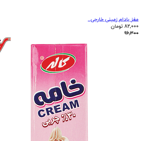
مغز بادام زمینی خارجی...
82,000
تومان
96,300