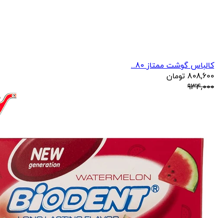
کالباس گوشت ممتاز 80...
808,600
تومان
934,000