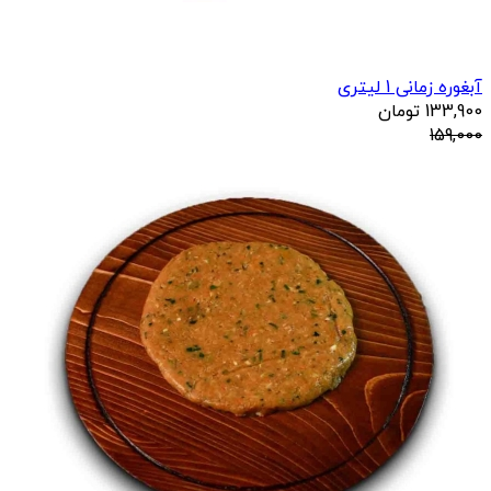
آبغوره زمانی 1 لیتری
133,900
تومان
159,000