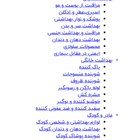
مراقبت از پوست و مو
اسپری،عطر و ادکلن
پوشک و نوار بهداشتی
بهداشت سر و بدن
مراقبت و بهداشت جنسی
بهداشت دهان و دندان
محصولات سلولزی
ایمنی در مقابل بیماری
بهداشت خانگی
پاک کننده
شوینده منسوجات
شوینده ظروف
لوله بازکن و رسوبگیر
حشره کش
خوشبو کننده و بوگیر
سفید کننده و ضد عفونی کننده
مادر و کودک
لوازم بهداشتی و شخصی کودک
بهداشت دهان و دندان کودک
شوینده پوشاک کودک