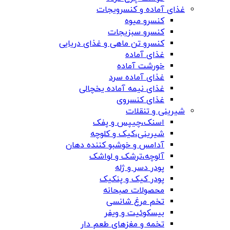
غذای آماده و کنسرویجات
کنسرو میوه
کنسرو سبزیجات
کنسرو تن ماهی و غذای دریایی
غذای آماده
خورشت آماده
غذای آماده سرد
غذای نیمه آماده یخچالی
غذای کنسروی
شیرینی و تنقلات
اسنک،چیپس و پفک
شیرینی،کیک و کلوچه
آدامس و خوشبو کننده دهان
آلوچه،ترشک و لواشک
پودر دسر و ژله
پودر کیک و پنکیک
محصولات صبحانه
تخم مرغ شانسی
بیسکوئیت و ویفر
تخمه و مغزهای طعم دار