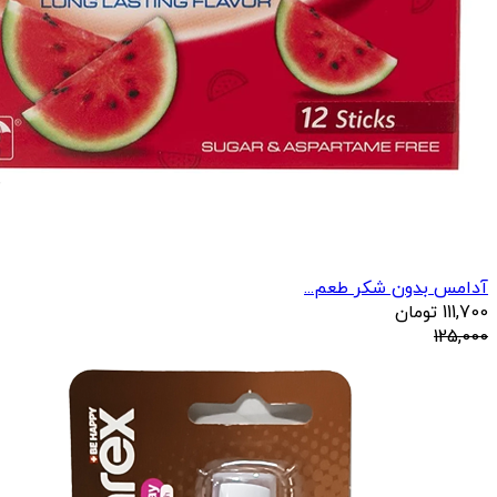
آدامس بدون شکر طعم...
111,700
تومان
125,000