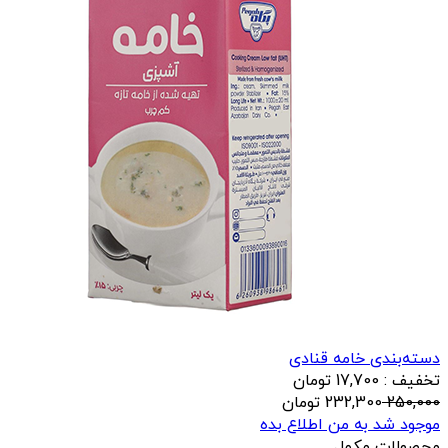
دسته‌بندی خامه قنادی
تخفیف : 17,700 تومان
250,000
232,300
تومان
موجود شد به من اطلاع بده
محصولات مکمل