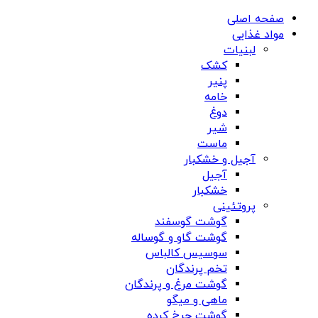
صفحه اصلی
مواد غذایی
لبنیات
کشک
پنیر
خامه
دوغ
شیر
ماست
آجیل و خشکبار
آجیل
خشکبار
پروتئینی
گوشت گوسفند
گوشت گاو و گوساله
سوسیس کالباس
تخم پرندگان
گوشت مرغ و پرندگان
ماهی و میگو
گوشت چرخ کرده