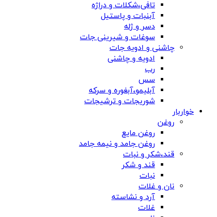
تافی،شکلات و دراژه
آبنبات و پاستیل
دسر و ژله
سوغات و شیرینی جات
چاشنی و ادویه جات
ادویه و چاشنی
رب
سس
آبلیمو،آبغوره و سرکه
شوریجات و ترشیجات
خواربار
روغن
روغن مایع
روغن جامد و نیمه جامد
قند،شکر و نبات
قند و شکر
نبات
نان و غلات
آرد و نشاسته
غلات