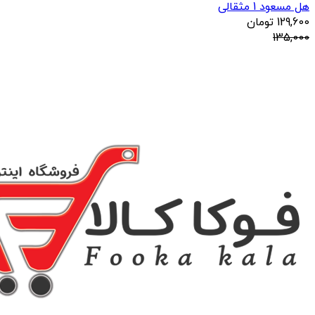
هل مسعود 1 مثقالی
129,600
تومان
135,000