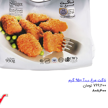
ناگت مرغ ب.آ 950 گرم
766,200
تومان
808,400