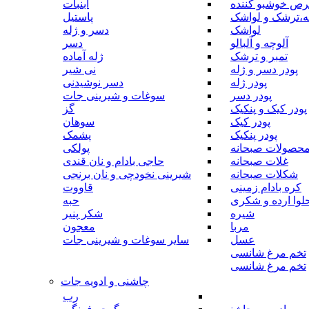
رص خوشبو کننده
آبنبات
ه،ترشک و لواشک
پاستیل
لواشک
دسر و ژله
آلوچه و آلبالو
دسر
تمبر و ترشک
ژله آماده
پودر دسر و ژله
نی شیر
پودر ژله
دسر نوشیدنی
پودر دسر
سوغات و شیرینی جات
پودر کیک و پنکیک
گز
پودر کیک
سوهان
پودر پنکیک
پشمک
حصولات صبحانه
پولکی
غلات صبحانه
حاجی بادام و نان قندی
شکلات صبحانه
شیرینی نخودچی و نان برنجی
کره بادام زمینی
قاووت
لوا ارده و شکری
حبه
شیره
شکر پنیر
مربا
معجون
عسل
سایر سوغات و شیرینی جات
تخم مرغ شانسی
تخم مرغ شانسی
چاشنی و ادویه جات
رب