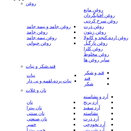
روغن
روغن مایع
روغن آفتابگردان
روغن سرخ کردنی
روغن ذرت
روغن جامد و نیمه جامد
روغن زیتون
روغن جامد
روغن ارده،کنجد و کانولا
روغن نیمه جامد
روغن نارگیل
روغن حیوانی
روغن کلزا
روغن مخلوط
سایر روغن ها
قند،شکر و نبات
قند و شکر
نبات
قند
نبات پرده،لقمه و نی دار
شکر
نان و غلات
آرد و نشاسته
آرد برنج
نان
آرد سفید
نان پیتزا
نشاسته
نان سنتی
آرد ذرت
نان صنعتی
آرد نخودچی
خمیر
آرد شیرینی
خمیر پیتزا