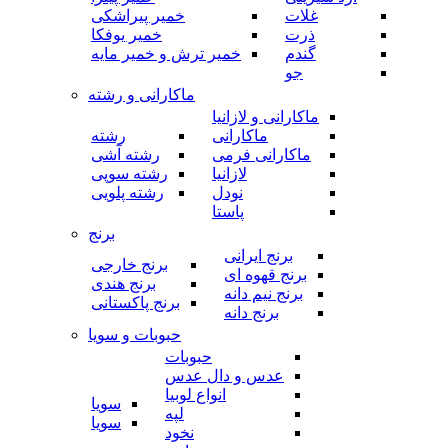
غلات
خمیر پیراشکی
ذرت
خمیر یوفکا
گندم
خمیر ترش و خمیر مایه
جو
ماکارانی و رشته
ماکارانی و لازانیا
ماکارانی
رشته
ماکارانی فرمی
رشته آشی
لازانیا
رشته سوپی
نودل
رشته پلویی
پاستا
برنج
برنج ایرانی
برنج خارجی
برنج قهوه ای
برنج هندی
برنج نیم دانه
برنج پاکستانی
برنج دانه
حبوبات و سویا
حبوبات
عدس و دال عدس
انواع لوبیا
سویا
لپه
سویا
نخود