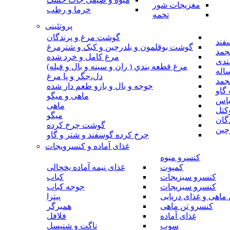
مغزیجات شور
خرما و رطب
تخمه
پروتئینی
گوشت مرغ و پرندگان
فند
گوشت بوقلمون و بلدرچین و کبک و شترمرغ
جمد
مرغ کامل و خرد شده
ندی
مرغ قطعه بندي ( ران و سينه و بال و فيله)
اله
دل،جگر و پا مرغ
جمد
جوجه و بال و بازو طعم دار شده
گاو
ماهی و میگو
باس
ماهی
کتل
میگو
گان
گوشت چرخ کرده
چین
چرخ کرده گوسفند و شتر و گاو
غذای آماده و کنسرویجات
کنسرو میوه
کمپوت
غذای نیمه آماده یخچالی
کنسرو سبزیجات
کباب
کنسرو سبزیجات
جوجه کباب
ماهی و غذای دریایی
پیتزا
کنسرو تن ماهی
همبرگر
غذای آماده
فلافل
سوپ
ناگت و شنیسل