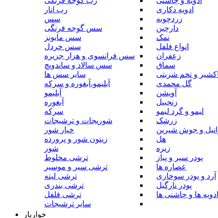
ادویه و چاشنی
رب گوجه فرنگی
ادویه دکاری
رب انار
زردچوبه
سس
دارچین
سس گوجه فرنگی
نمک
سس مایونز
انواع فلفل
سس خردل
زعفران
سس فرانسوی و هزار جزیره
سماق
سس سالاد و ساندویچ
کشیر و تخم شربتی
سایر سس ها
گل محمدی
آبلیمو،آبغوره و سرکه
آویشن
آبلیمو
زنجبیل
آبغوره
لیمو و گرد لیمو
سرکه
زرشک
شوریجات و ترشیجات
وانیل و جوش شیرین
خیار شور
هل
زیتون شور و پرورده
زیره
شور
پودر سیر و پیاز
ترشی مخلوط
عصاره ها
ترشی سیر و موسیر
آرد و پودر سوخاری
ترشی لیته
پودر نارگیل
ترشی بندری
دویه ها و چاشنی ها
ترشی فلفل
سایر ترشیجات
خواربار