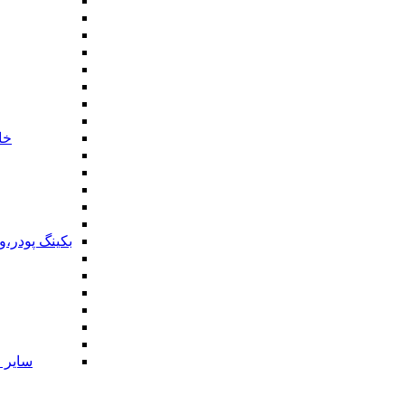
خا
بکینگ پودر،
سایر ا