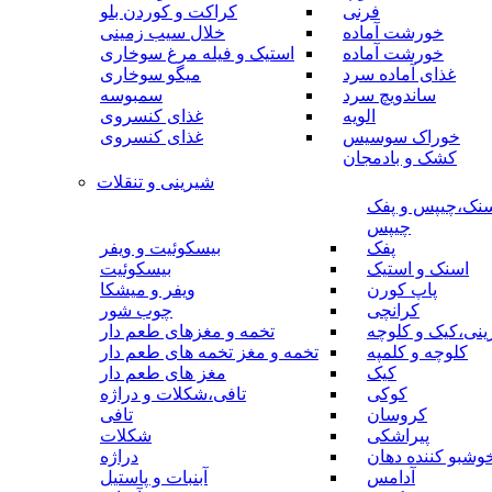
فرنی
کراکت و کوردن بلو
خورشت آماده
خلال سیب زمینی
خورشت آماده
استیک و فیله مرغ سوخاری
غذای آماده سرد
میگو سوخاری
ساندویچ سرد
سمبوسه
الویه
غذای کنسروی
خوراک سوسیس
غذای کنسروی
کشک و بادمجان
شیرینی و تنقلات
نک،چیپس و پفک
چیپس
پفک
بیسکوئیت و ویفر
اسنک و استیک
بیسکوئیت
پاپ کورن
ویفر و میشکا
کرانچی
چوب شور
نی،کیک و کلوچه
تخمه و مغزهای طعم دار
کلوچه و کلمپه
تخمه و مغز تخمه های طعم دار
کیک
مغز های طعم دار
کوکی
تافی،شکلات و دراژه
کروسان
تافی
پیراشکی
شکلات
وشبو کننده دهان
دراژه
آدامس
آبنبات و پاستیل