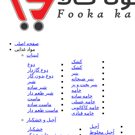
صفحه اصلی
مواد غذایی
لبنیات
کشک
دوغ
کشک
دوغ گازدار
پنیر
دوغ بدون گاز
پنیر صبحانه
شیر
پنیر پخت و پز
شیر ساده
خامه
شیر طعم دار
خامه ساده
ماست
خامه عسلی
ماست ساده
خامه کاکائویی
ماست طعم دار
خامه قنادی
آجیل و خشکبار
آجیل
خشکبار
آجیل مخلوط
میوه و صیفی جات خشک