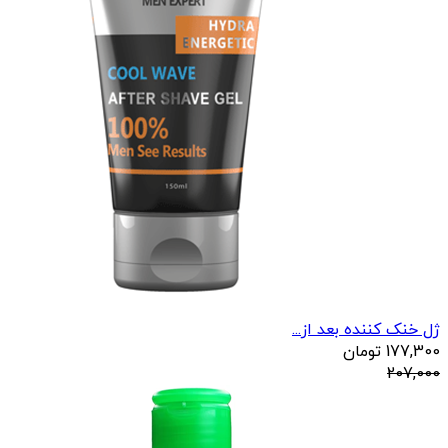
ژل خنک کننده بعد از...
177,300
تومان
207,000