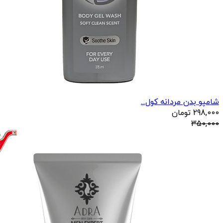
شامپو بدن مردانه کول...
298,000
تومان
350,000