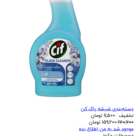
دسته‌بندی شیشه پاک کن
تخفیف : 11,500 تومان
170,700
159,200
تومان
موجود شد به من اطلاع بده
محصولات مکمل