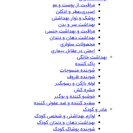
مراقبت از پوست و مو
اسپری،عطر و ادکلن
پوشک و نوار بهداشتی
بهداشت سر و بدن
مراقبت و بهداشت جنسی
بهداشت دهان و دندان
محصولات سلولزی
ایمنی در مقابل بیماری
بهداشت خانگی
پاک کننده
شوینده منسوجات
شوینده ظروف
لوله بازکن و رسوبگیر
حشره کش
خوشبو کننده و بوگیر
سفید کننده و ضد عفونی کننده
مادر و کودک
لوازم بهداشتی و شخصی کودک
بهداشت دهان و دندان کودک
شوینده پوشاک کودک