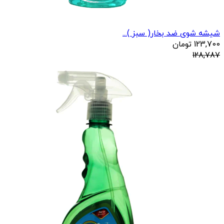
شیشه شوی ضد بخار( سبز )...
123,700
تومان
128,787