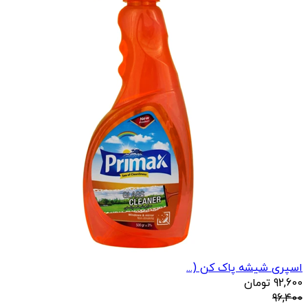
اسپری شیشه پاک کن (...
92,600
تومان
96,400