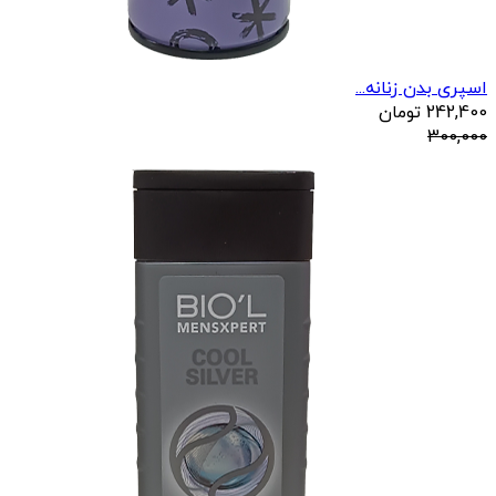
اسپری بدن زنانه...
242,400
تومان
300,000