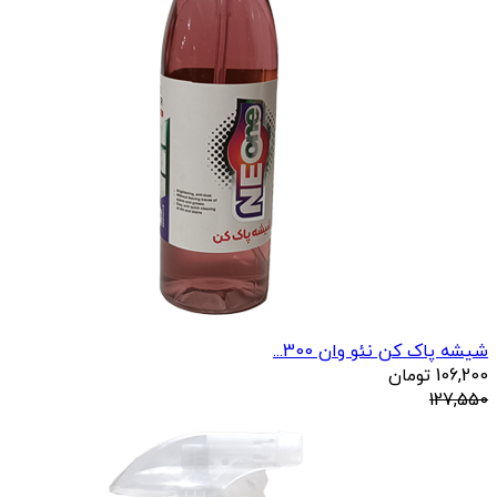
شیشه پاک کن نئو وان 300...
106,200
تومان
127,550