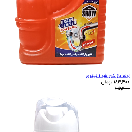
لوله باز کن شو 1 لیتری
183,400
تومان
216,400