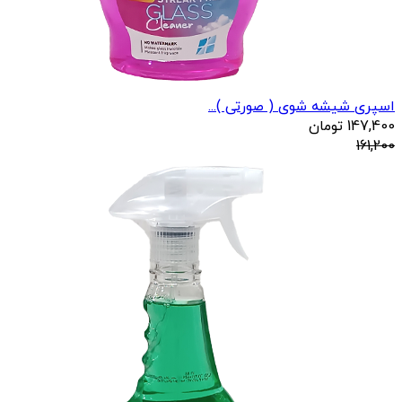
اسپری شیشه شوی ( صورتی )...
147,400
تومان
161,200