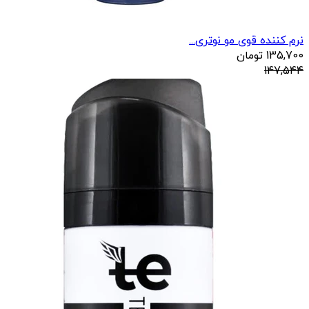
نرم کننده قوی مو نوتری...
135,700
تومان
147,544