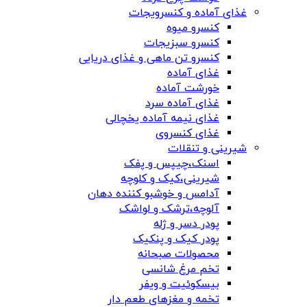
غذای آماده و کنسرویجات
کنسرو میوه
کنسرو سبزیجات
کنسرو تن ماهی و غذای دریایی
غذای آماده
خورشت آماده
غذای آماده سرد
غذای نیمه آماده یخچالی
غذای کنسروی
شیرینی و تنقلات
اسنک،چیپس و پفک
شیرینی،کیک و کلوچه
آدامس و خوشبو کننده دهان
آلوچه،ترشک و لواشک
پودر دسر و ژله
پودر کیک و پنکیک
محصولات صبحانه
تخم مرغ شانسی
بیسکوئیت و ویفر
تخمه و مغزهای طعم دار