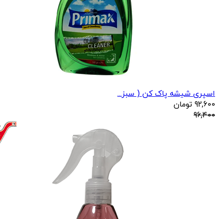
اسپری شیشه پاک کن ( سبز...
92,600
تومان
96,400