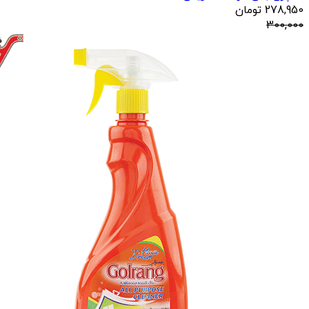
278,950
تومان
300,000