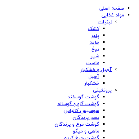
صفحه اصلی
مواد غذایی
لبنیات
کشک
پنیر
خامه
دوغ
شیر
ماست
آجیل و خشکبار
آجیل
خشکبار
پروتئینی
گوشت گوسفند
گوشت گاو و گوساله
سوسیس کالباس
تخم پرندگان
گوشت مرغ و پرندگان
ماهی و میگو
گوشت چرخ کرده