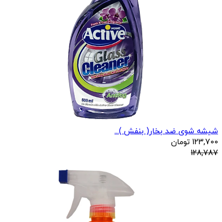
شیشه شوی ضد بخار( بنفش )...
123,700
تومان
128,787