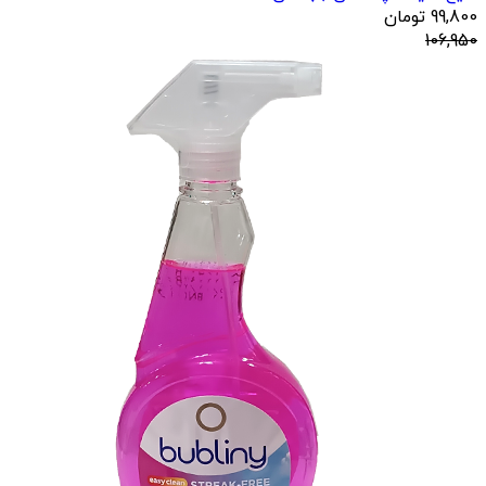
99,800
تومان
106,950