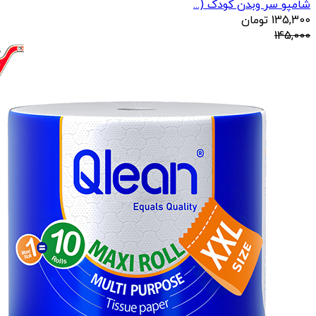
شامپو سر وبدن کودک (...
135,300
تومان
145,000