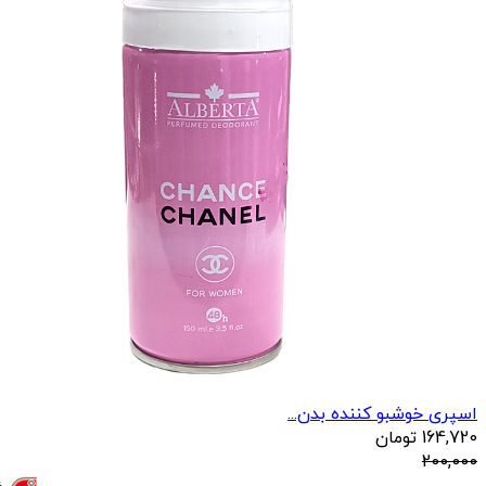
اسپری خوشبو کننده بدن...
164,720
تومان
200,000