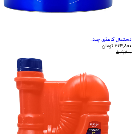
دستمال کاغذی چند...
464,800
تومان
509,200