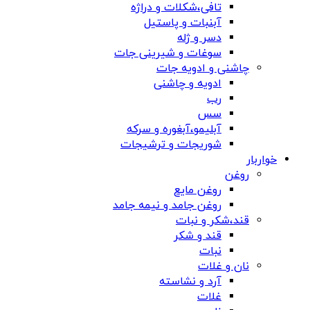
تافی،شکلات و دراژه
آبنبات و پاستیل
دسر و ژله
سوغات و شیرینی جات
چاشنی و ادویه جات
ادویه و چاشنی
رب
سس
آبلیمو،آبغوره و سرکه
شوریجات و ترشیجات
خواربار
روغن
روغن مایع
روغن جامد و نیمه جامد
قند،شکر و نبات
قند و شکر
نبات
نان و غلات
آرد و نشاسته
غلات