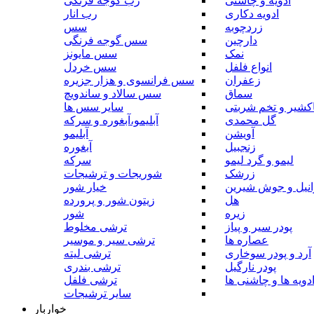
ادویه و چاشنی
رب گوجه فرنگی
ادویه دکاری
رب انار
زردچوبه
سس
دارچین
سس گوجه فرنگی
نمک
سس مایونز
انواع فلفل
سس خردل
زعفران
سس فرانسوی و هزار جزیره
سماق
سس سالاد و ساندویچ
کشیر و تخم شربتی
سایر سس ها
گل محمدی
آبلیمو،آبغوره و سرکه
آویشن
آبلیمو
زنجبیل
آبغوره
لیمو و گرد لیمو
سرکه
زرشک
شوریجات و ترشیجات
وانیل و جوش شیرین
خیار شور
هل
زیتون شور و پرورده
زیره
شور
پودر سیر و پیاز
ترشی مخلوط
عصاره ها
ترشی سیر و موسیر
آرد و پودر سوخاری
ترشی لیته
پودر نارگیل
ترشی بندری
دویه ها و چاشنی ها
ترشی فلفل
سایر ترشیجات
خواربار