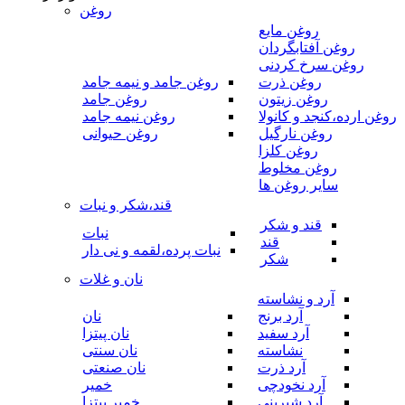
روغن
روغن مایع
روغن آفتابگردان
روغن سرخ کردنی
روغن ذرت
روغن جامد و نیمه جامد
روغن زیتون
روغن جامد
روغن ارده،کنجد و کانولا
روغن نیمه جامد
روغن نارگیل
روغن حیوانی
روغن کلزا
روغن مخلوط
سایر روغن ها
قند،شکر و نبات
قند و شکر
نبات
قند
نبات پرده،لقمه و نی دار
شکر
نان و غلات
آرد و نشاسته
آرد برنج
نان
آرد سفید
نان پیتزا
نشاسته
نان سنتی
آرد ذرت
نان صنعتی
آرد نخودچی
خمیر
آرد شیرینی
خمیر پیتزا