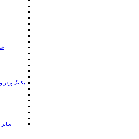
خا
بکینگ پودر،
سایر ا