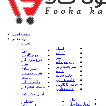
صفحه اصلی
مواد غذایی
لبنیات
کشک
دوغ
کشک
دوغ گازدار
پنیر
دوغ بدون گاز
پنیر صبحانه
شیر
پنیر پخت و پز
شیر ساده
خامه
شیر طعم دار
خامه ساده
ماست
خامه عسلی
ماست ساده
خامه کاکائویی
ماست طعم دار
خامه قنادی
آجیل و خشکبار
آجیل
خشکبار
آجیل مخلوط
میوه و صیفی جات خشک