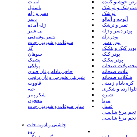
رص خوشبو کننده
آبنبات
ه،ترشک و لواشک
پاستیل
لواشک
دسر و ژله
آلوچه و آلبالو
دسر
تمبر و ترشک
ژله آماده
پودر دسر و ژله
نی شیر
پودر ژله
دسر نوشیدنی
پودر دسر
سوغات و شیرینی جات
پودر کیک و پنکیک
گز
پودر کیک
سوهان
پودر پنکیک
پشمک
حصولات صبحانه
پولکی
غلات صبحانه
حاجی بادام و نان قندی
شکلات صبحانه
شیرینی نخودچی و نان برنجی
کره بادام زمینی
قاووت
لوا ارده و شکری
حبه
شیره
شکر پنیر
مربا
معجون
عسل
سایر سوغات و شیرینی جات
تخم مرغ شانسی
تخم مرغ شانسی
چاشنی و ادویه جات
رب