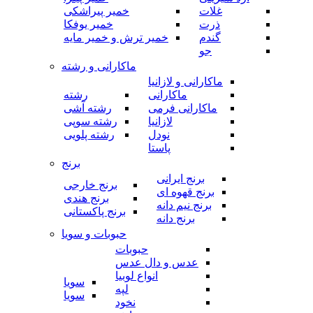
غلات
خمیر پیراشکی
ذرت
خمیر یوفکا
گندم
خمیر ترش و خمیر مایه
جو
ماکارانی و رشته
ماکارانی و لازانیا
ماکارانی
رشته
ماکارانی فرمی
رشته آشی
لازانیا
رشته سوپی
نودل
رشته پلویی
پاستا
برنج
برنج ایرانی
برنج خارجی
برنج قهوه ای
برنج هندی
برنج نیم دانه
برنج پاکستانی
برنج دانه
حبوبات و سویا
حبوبات
عدس و دال عدس
انواع لوبیا
سویا
لپه
سویا
نخود