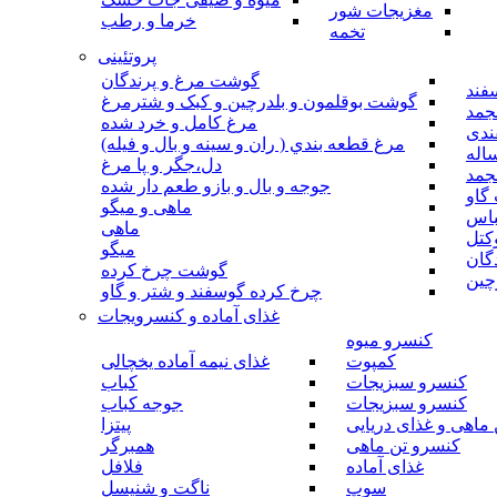
مغزیجات شور
خرما و رطب
تخمه
پروتئینی
گوشت مرغ و پرندگان
فند
گوشت بوقلمون و بلدرچین و کبک و شترمرغ
جمد
مرغ کامل و خرد شده
ندی
مرغ قطعه بندي ( ران و سينه و بال و فيله)
اله
دل،جگر و پا مرغ
جمد
جوجه و بال و بازو طعم دار شده
گاو
ماهی و میگو
باس
ماهی
کتل
میگو
گان
گوشت چرخ کرده
چین
چرخ کرده گوسفند و شتر و گاو
غذای آماده و کنسرویجات
کنسرو میوه
کمپوت
غذای نیمه آماده یخچالی
کنسرو سبزیجات
کباب
کنسرو سبزیجات
جوجه کباب
ماهی و غذای دریایی
پیتزا
کنسرو تن ماهی
همبرگر
غذای آماده
فلافل
سوپ
ناگت و شنیسل