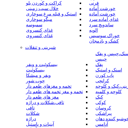
فرنی
کراکت و کوردن بلو
خورشت آماده
خلال سیب زمینی
خورشت آماده
استیک و فیله مرغ سوخاری
غذای آماده سرد
میگو سوخاری
ساندویچ سرد
سمبوسه
الویه
غذای کنسروی
خوراک سوسیس
غذای کنسروی
کشک و بادمجان
شیرینی و تنقلات
نک،چیپس و پفک
چیپس
پفک
بیسکوئیت و ویفر
اسنک و استیک
بیسکوئیت
پاپ کورن
ویفر و میشکا
کرانچی
چوب شور
نی،کیک و کلوچه
تخمه و مغزهای طعم دار
کلوچه و کلمپه
تخمه و مغز تخمه های طعم دار
کیک
مغز های طعم دار
کوکی
تافی،شکلات و دراژه
کروسان
تافی
پیراشکی
شکلات
وشبو کننده دهان
دراژه
آدامس
آبنبات و پاستیل