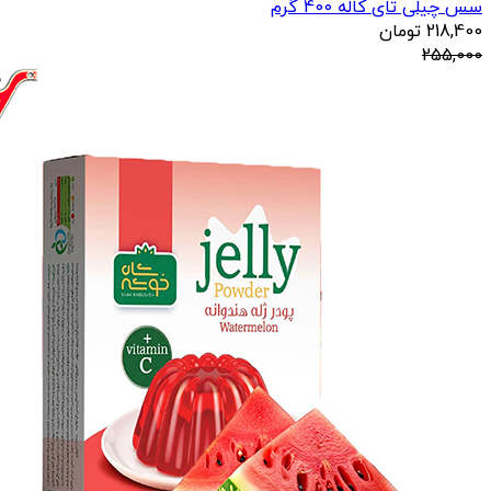
سس چیلی تای کاله 400 گرم
218,400
تومان
255,000