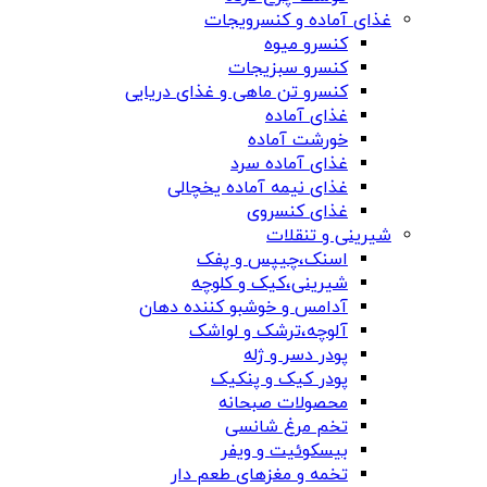
غذای آماده و کنسرویجات
کنسرو میوه
کنسرو سبزیجات
کنسرو تن ماهی و غذای دریایی
غذای آماده
خورشت آماده
غذای آماده سرد
غذای نیمه آماده یخچالی
غذای کنسروی
شیرینی و تنقلات
اسنک،چیپس و پفک
شیرینی،کیک و کلوچه
آدامس و خوشبو کننده دهان
آلوچه،ترشک و لواشک
پودر دسر و ژله
پودر کیک و پنکیک
محصولات صبحانه
تخم مرغ شانسی
بیسکوئیت و ویفر
تخمه و مغزهای طعم دار