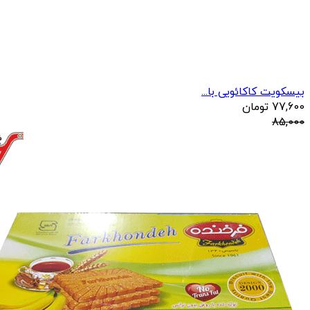
بیسکویت کاکائویی با...
77,600
تومان
85,000