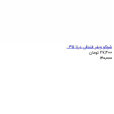
شوکو ویفر فندقی درنا 35...
27,400
تومان
30,000