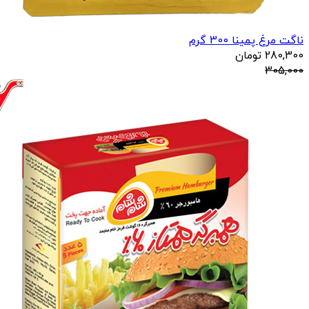
ناگت مرغ پمینا 300 گرم
280,300
تومان
305,000