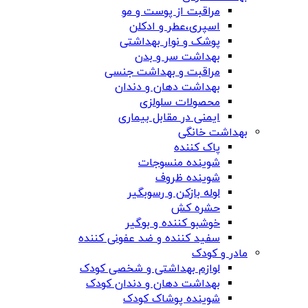
مراقبت از پوست و مو
اسپری،عطر و ادکلن
پوشک و نوار بهداشتی
بهداشت سر و بدن
مراقبت و بهداشت جنسی
بهداشت دهان و دندان
محصولات سلولزی
ایمنی در مقابل بیماری
بهداشت خانگی
پاک کننده
شوینده منسوجات
شوینده ظروف
لوله بازکن و رسوبگیر
حشره کش
خوشبو کننده و بوگیر
سفید کننده و ضد عفونی کننده
مادر و کودک
لوازم بهداشتی و شخصی کودک
بهداشت دهان و دندان کودک
شوینده پوشاک کودک