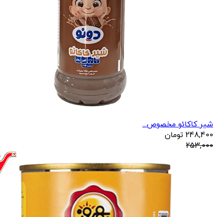
شیر کاکائو مخصوص...
248,400
تومان
253,000