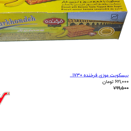
بیسکویت موزی فرخنده 1730...
621,000
تومان
799,500