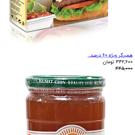
همبرگر ویژه 60 درصد...
342,600
تومان
445,000