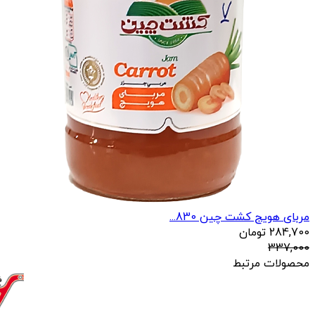
مربای هویج کشت چین 830...
284,700
تومان
337,000
محصولات مرتبط