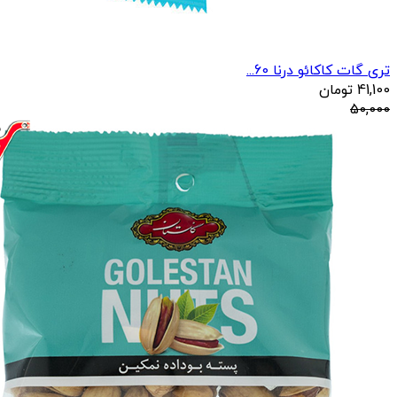
تری گات کاکائو درنا 60...
41,100
تومان
50,000