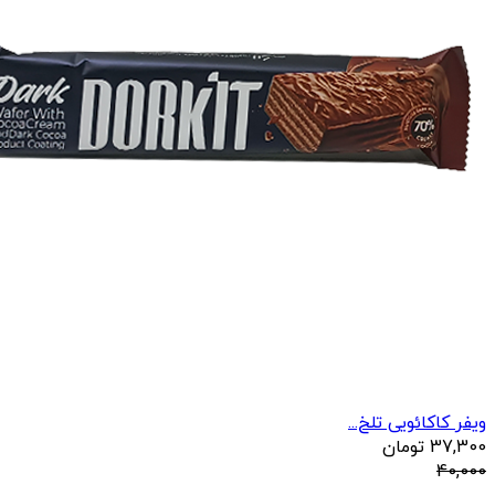
ویفر کاکائویی تلخ...
37,300
تومان
40,000