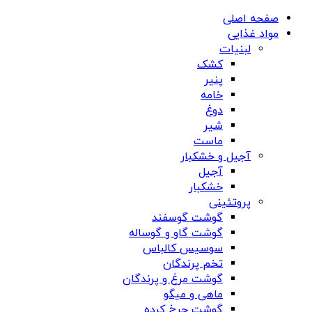
صفحه اصلی
مواد غذایی
لبنیات
کشک
پنیر
خامه
دوغ
شیر
ماست
آجیل و خشکبار
آجیل
خشکبار
پروتئینی
گوشت گوسفند
گوشت گاو و گوساله
سوسیس کالباس
تخم پرندگان
گوشت مرغ و پرندگان
ماهی و میگو
گوشت چرخ کرده