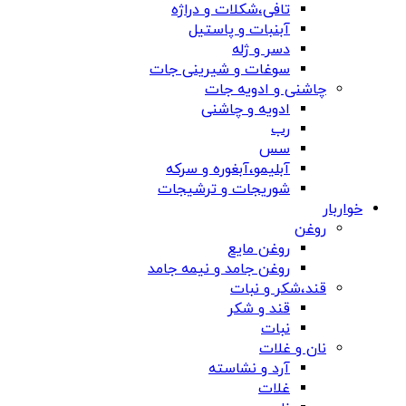
تافی،شکلات و دراژه
آبنبات و پاستیل
دسر و ژله
سوغات و شیرینی جات
چاشنی و ادویه جات
ادویه و چاشنی
رب
سس
آبلیمو،آبغوره و سرکه
شوریجات و ترشیجات
خواربار
روغن
روغن مایع
روغن جامد و نیمه جامد
قند،شکر و نبات
قند و شکر
نبات
نان و غلات
آرد و نشاسته
غلات