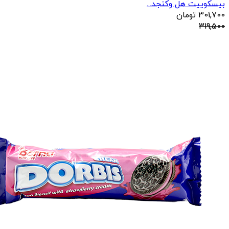
بیسکوییت هل وکنجد...
301,700
تومان
319,500