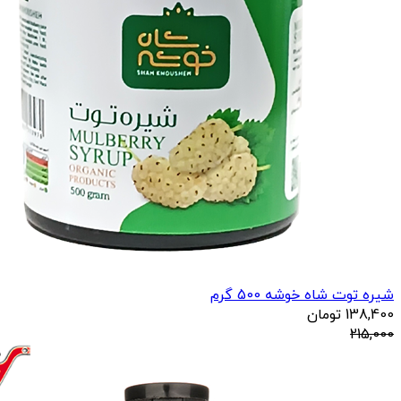
شیره توت شاه خوشه 500 گرم
138,400
تومان
215,000