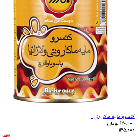
کنسرو مایه ماکارونی...
120,000
تومان
135,000