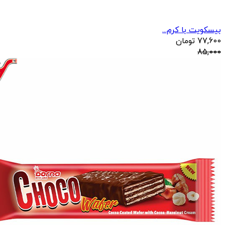
بیسکویت با کرم...
77,600
تومان
85,000