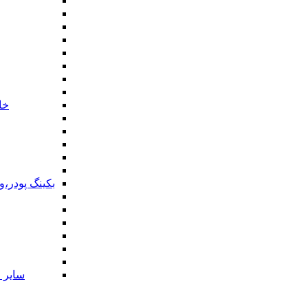
خا
بکینگ پودر،
سایر ا