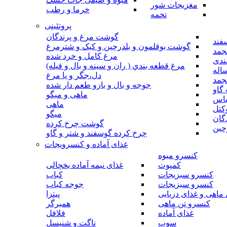
مغزیجات شور
خرما و رطب
تخمه
پروتئینی
گوشت مرغ و پرندگان
فند
گوشت بوقلمون و بلدرچین و کبک و شترمرغ
جمد
مرغ کامل و خرد شده
ندی
مرغ قطعه بندي ( ران و سينه و بال و فيله)
اله
دل،جگر و پا مرغ
جمد
جوجه و بال و بازو طعم دار شده
گاو
ماهی و میگو
باس
ماهی
کتل
میگو
گان
گوشت چرخ کرده
چین
چرخ کرده گوسفند و شتر و گاو
غذای آماده و کنسرویجات
کنسرو میوه
کمپوت
غذای نیمه آماده یخچالی
کنسرو سبزیجات
کباب
کنسرو سبزیجات
جوجه کباب
ماهی و غذای دریایی
پیتزا
کنسرو تن ماهی
همبرگر
غذای آماده
فلافل
سوپ
ناگت و شنیسل