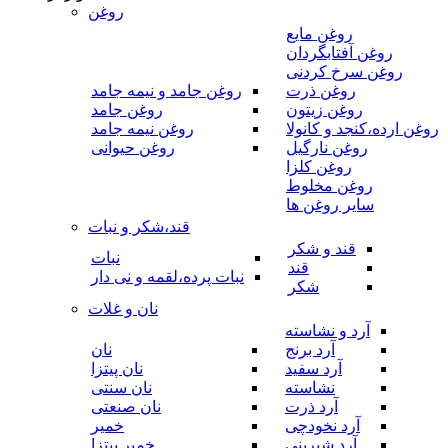
روغن
روغن مایع
روغن آفتابگردان
روغن سرخ کردنی
روغن ذرت
روغن جامد و نیمه جامد
روغن زیتون
روغن جامد
روغن ارده،کنجد و کانولا
روغن نیمه جامد
روغن نارگیل
روغن حیوانی
روغن کلزا
روغن مخلوط
سایر روغن ها
قند،شکر و نبات
قند و شکر
نبات
قند
نبات پرده،لقمه و نی دار
شکر
نان و غلات
آرد و نشاسته
آرد برنج
نان
آرد سفید
نان پیتزا
نشاسته
نان سنتی
آرد ذرت
نان صنعتی
آرد نخودچی
خمیر
آرد شیرینی
خمیر پیتزا