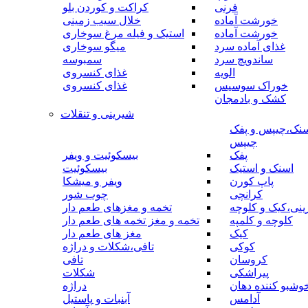
فرنی
کراکت و کوردن بلو
خورشت آماده
خلال سیب زمینی
خورشت آماده
استیک و فیله مرغ سوخاری
غذای آماده سرد
میگو سوخاری
ساندویچ سرد
سمبوسه
الویه
غذای کنسروی
خوراک سوسیس
غذای کنسروی
کشک و بادمجان
شیرینی و تنقلات
نک،چیپس و پفک
چیپس
پفک
بیسکوئیت و ویفر
اسنک و استیک
بیسکوئیت
پاپ کورن
ویفر و میشکا
کرانچی
چوب شور
نی،کیک و کلوچه
تخمه و مغزهای طعم دار
کلوچه و کلمپه
تخمه و مغز تخمه های طعم دار
کیک
مغز های طعم دار
کوکی
تافی،شکلات و دراژه
کروسان
تافی
پیراشکی
شکلات
وشبو کننده دهان
دراژه
آدامس
آبنبات و پاستیل