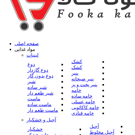
صفحه اصلی
مواد غذایی
لبنیات
کشک
دوغ
کشک
دوغ گازدار
پنیر
دوغ بدون گاز
پنیر صبحانه
شیر
پنیر پخت و پز
شیر ساده
خامه
شیر طعم دار
خامه ساده
ماست
خامه عسلی
ماست ساده
خامه کاکائویی
ماست طعم دار
خامه قنادی
آجیل و خشکبار
آجیل
خشکبار
آجیل مخلوط
میوه و صیفی جات خشک