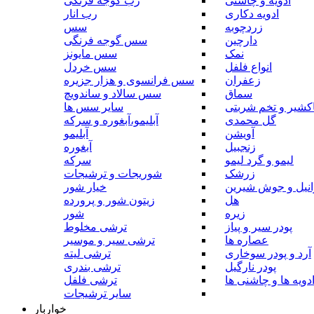
ادویه و چاشنی
رب گوجه فرنگی
ادویه دکاری
رب انار
زردچوبه
سس
دارچین
سس گوجه فرنگی
نمک
سس مایونز
انواع فلفل
سس خردل
زعفران
سس فرانسوی و هزار جزیره
سماق
سس سالاد و ساندویچ
کشیر و تخم شربتی
سایر سس ها
گل محمدی
آبلیمو،آبغوره و سرکه
آویشن
آبلیمو
زنجبیل
آبغوره
لیمو و گرد لیمو
سرکه
زرشک
شوریجات و ترشیجات
وانیل و جوش شیرین
خیار شور
هل
زیتون شور و پرورده
زیره
شور
پودر سیر و پیاز
ترشی مخلوط
عصاره ها
ترشی سیر و موسیر
آرد و پودر سوخاری
ترشی لیته
پودر نارگیل
ترشی بندری
دویه ها و چاشنی ها
ترشی فلفل
سایر ترشیجات
خواربار