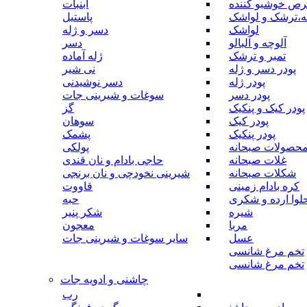
رص خوشبو کننده
آبنبات
ه،ترشک و لواشک
پاستیل
لواشک
دسر و ژله
آلوچه و آلبالو
دسر
تمبر و ترشک
ژله آماده
پودر دسر و ژله
نی شیر
پودر ژله
دسر نوشیدنی
پودر دسر
سوغات و شیرینی جات
پودر کیک و پنکیک
گز
پودر کیک
سوهان
پودر پنکیک
پشمک
حصولات صبحانه
پولکی
غلات صبحانه
حاجی بادام و نان قندی
شکلات صبحانه
شیرینی نخودچی و نان برنجی
کره بادام زمینی
قاووت
لوا ارده و شکری
حبه
شیره
شکر پنیر
مربا
معجون
عسل
سایر سوغات و شیرینی جات
تخم مرغ شانسی
تخم مرغ شانسی
چاشنی و ادویه جات
رب