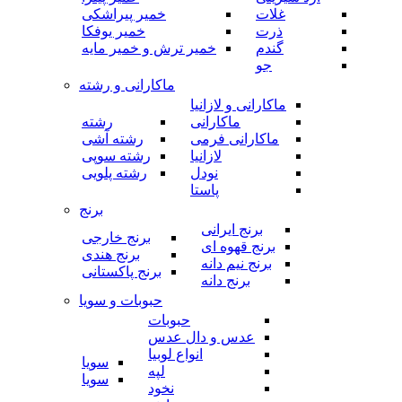
غلات
خمیر پیراشکی
ذرت
خمیر یوفکا
گندم
خمیر ترش و خمیر مایه
جو
ماکارانی و رشته
ماکارانی و لازانیا
ماکارانی
رشته
ماکارانی فرمی
رشته آشی
لازانیا
رشته سوپی
نودل
رشته پلویی
پاستا
برنج
برنج ایرانی
برنج خارجی
برنج قهوه ای
برنج هندی
برنج نیم دانه
برنج پاکستانی
برنج دانه
حبوبات و سویا
حبوبات
عدس و دال عدس
انواع لوبیا
سویا
لپه
سویا
نخود