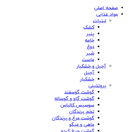
صفحه اصلی
مواد غذایی
لبنیات
کشک
پنیر
خامه
دوغ
شیر
ماست
آجیل و خشکبار
آجیل
خشکبار
پروتئینی
گوشت گوسفند
گوشت گاو و گوساله
سوسیس کالباس
تخم پرندگان
گوشت مرغ و پرندگان
ماهی و میگو
گوشت چرخ کرده