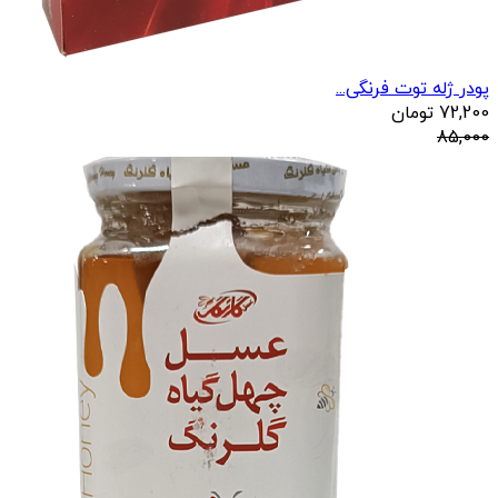
پودر ژله توت فرنگی...
72,200
تومان
85,000