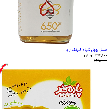
عسل چهل گیاه گلرنگ ( با...
394,100
تومان
467,000