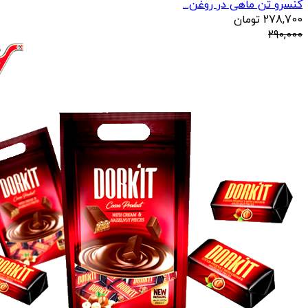
کنسرو تن ماهی در روغن...
278,700
تومان
290,000