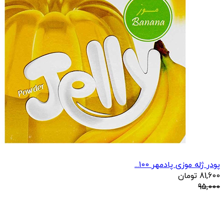
پودر ژله موزی پادمهر 100...
81,600
تومان
95,000