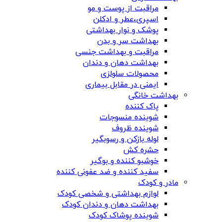
مراقبت از پوست و مو
اسپری،عطر و ادکلن
پوشک و نوار بهداشتی
بهداشت سر و بدن
مراقبت و بهداشت جنسی
بهداشت دهان و دندان
محصولات سلولزی
ایمنی در مقابل بیماری
بهداشت خانگی
پاک کننده
شوینده منسوجات
شوینده ظروف
لوله بازکن و رسوبگیر
حشره کش
خوشبو کننده و بوگیر
سفید کننده و ضد عفونی کننده
مادر و کودک
لوازم بهداشتی و شخصی کودک
بهداشت دهان و دندان کودک
شوینده پوشاک کودک