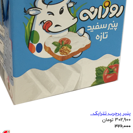
پنیر پرچرب تتراپک...
302,900
تومان
326,000