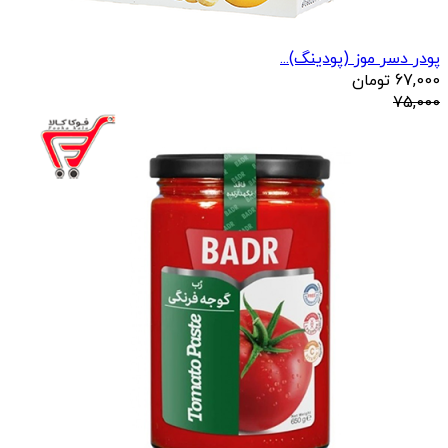
پودر دسر موز (پودینگ)...
67,000
تومان
75,000