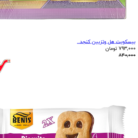
بیسکویت هل وتزیین کنجد...
793,000
تومان
840,000