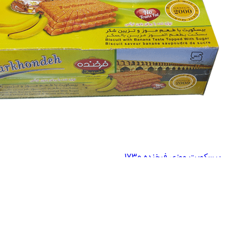
بیسکویت موزی فرخنده 1730...
621,000
تومان
799,500