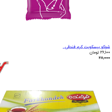
شوکو بیسکویت کرم فندقی...
26,100
تومان
28,000