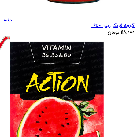
رب
گوجه فرنگی بدر 650...
118,000
تومان