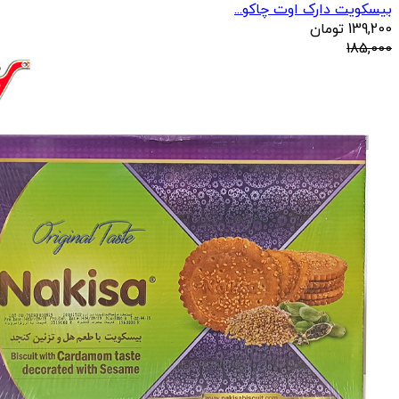
بیسکویت دارک اوت چاکو...
139,200
تومان
185,000