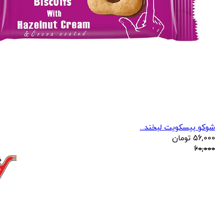
شوکو بیسکویت لبخند...
56,000
تومان
60,000