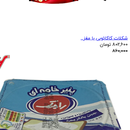
شکلات کاکائویی با مغز...
802,600
تومان
860,000