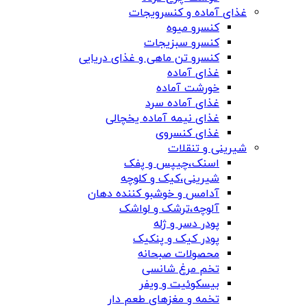
غذای آماده و کنسرویجات
کنسرو میوه
کنسرو سبزیجات
کنسرو تن ماهی و غذای دریایی
غذای آماده
خورشت آماده
غذای آماده سرد
غذای نیمه آماده یخچالی
غذای کنسروی
شیرینی و تنقلات
اسنک،چیپس و پفک
شیرینی،کیک و کلوچه
آدامس و خوشبو کننده دهان
آلوچه،ترشک و لواشک
پودر دسر و ژله
پودر کیک و پنکیک
محصولات صبحانه
تخم مرغ شانسی
بیسکوئیت و ویفر
تخمه و مغزهای طعم دار