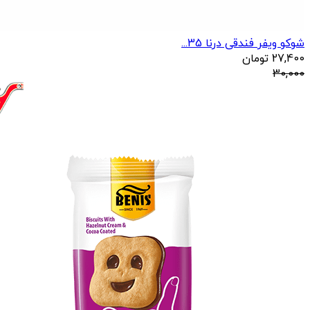
شوکو ویفر فندقی درنا 35...
27,400
تومان
30,000