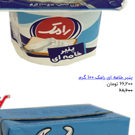
پنیر خامه ای رامک 100 گرم
66,200
تومان
68,600