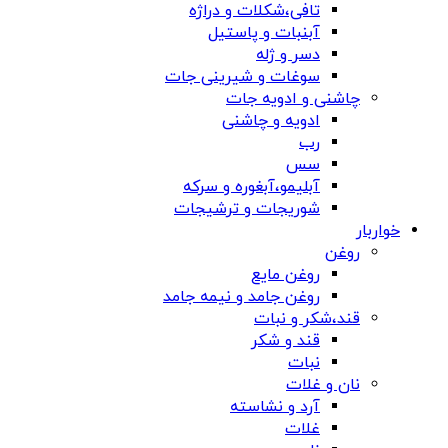
تافی،شکلات و دراژه
آبنبات و پاستیل
دسر و ژله
سوغات و شیرینی جات
چاشنی و ادویه جات
ادویه و چاشنی
رب
سس
آبلیمو،آبغوره و سرکه
شوریجات و ترشیجات
خواربار
روغن
روغن مایع
روغن جامد و نیمه جامد
قند،شکر و نبات
قند و شکر
نبات
نان و غلات
آرد و نشاسته
غلات