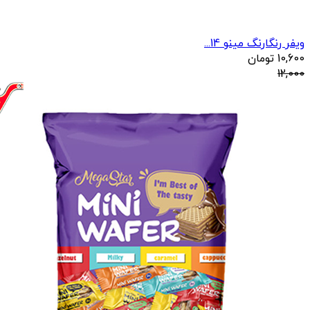
ویفر رنگارنگ مینو 14...
10,600
تومان
12,000