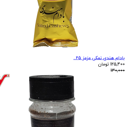
بادام هندی نمکی مزمز 25...
125,400
تومان
130,000