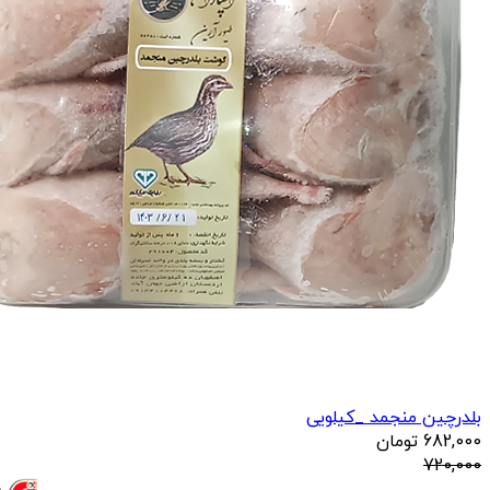
بلدرچین منجمد _کیلویی
682,000
تومان
720,000