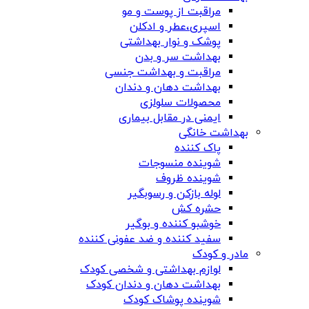
مراقبت از پوست و مو
اسپری،عطر و ادکلن
پوشک و نوار بهداشتی
بهداشت سر و بدن
مراقبت و بهداشت جنسی
بهداشت دهان و دندان
محصولات سلولزی
ایمنی در مقابل بیماری
بهداشت خانگی
پاک کننده
شوینده منسوجات
شوینده ظروف
لوله بازکن و رسوبگیر
حشره کش
خوشبو کننده و بوگیر
سفید کننده و ضد عفونی کننده
مادر و کودک
لوازم بهداشتی و شخصی کودک
بهداشت دهان و دندان کودک
شوینده پوشاک کودک