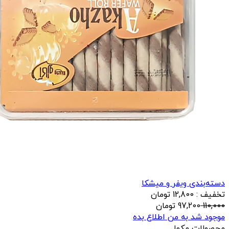
دسته‌بندی ویفر و میشکا
تخفیف : 12,800 تومان
110,000
97,200
تومان
موجود شد به من اطلاع بده
محصولات مکمل