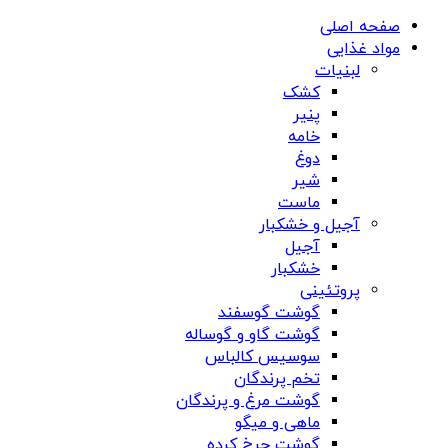
صفحه اصلی
مواد غذایی
لبنیات
کشک
پنیر
خامه
دوغ
شیر
ماست
آجیل و خشکبار
آجیل
خشکبار
پروتئینی
گوشت گوسفند
گوشت گاو و گوساله
سوسیس کالباس
تخم پرندگان
گوشت مرغ و پرندگان
ماهی و میگو
گوشت چرخ کرده