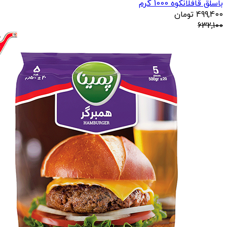
باسلق قافلانکوه 1000 گرم
499,400
تومان
632,100