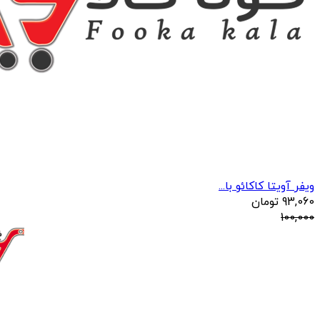
ویفر آویتا کاکائو با...
93,060
تومان
100,000