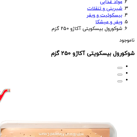
مواد غذایی
شیرینی و تنقلات
بیسکوئیت و ویفر
ویفر و میشکا
شوکورول بیسکویتی آکاژو 250 گزم
ناموجود
شوکورول بیسکویتی آکاژو 250 گزم