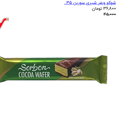
شوکو ویفر شیری سوربن 35...
36,800
تومان
45,000