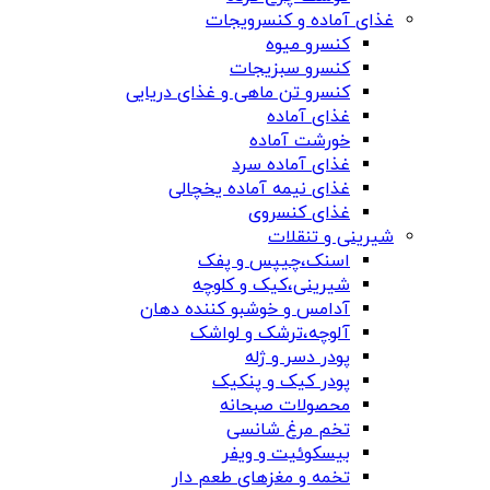
غذای آماده و کنسرویجات
کنسرو میوه
کنسرو سبزیجات
کنسرو تن ماهی و غذای دریایی
غذای آماده
خورشت آماده
غذای آماده سرد
غذای نیمه آماده یخچالی
غذای کنسروی
شیرینی و تنقلات
اسنک،چیپس و پفک
شیرینی،کیک و کلوچه
آدامس و خوشبو کننده دهان
آلوچه،ترشک و لواشک
پودر دسر و ژله
پودر کیک و پنکیک
محصولات صبحانه
تخم مرغ شانسی
بیسکوئیت و ویفر
تخمه و مغزهای طعم دار