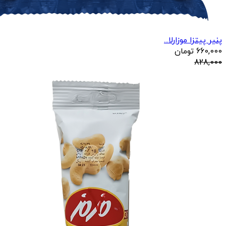
پنیر پیتزا موزارلا...
660,000
تومان
828,000