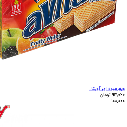
ویفرمیوه ای آویتا...
93,060
تومان
100,000