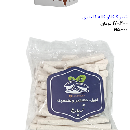
شیر کاکائو کاله 1 لیتری
170,400
تومان
195,000