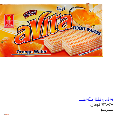
ویفر پرتقالی آویتا ...
93,060
تومان
100,000