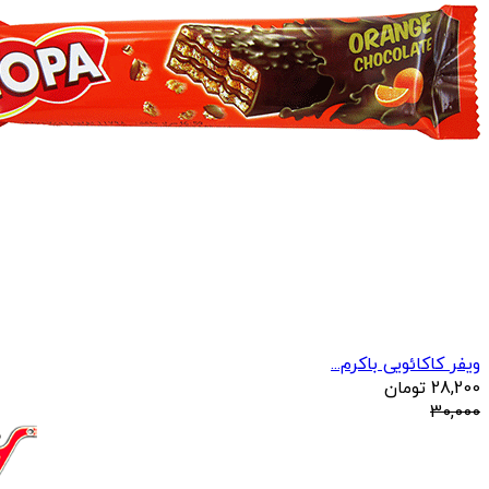
ویفر کاکائویی باکرم...
28,200
تومان
30,000