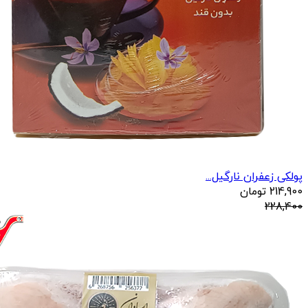
پولکی زعفران نارگیل...
214,900
تومان
228,400