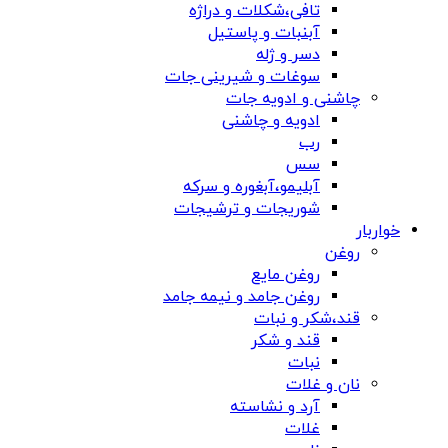
تافی،شکلات و دراژه
آبنبات و پاستیل
دسر و ژله
سوغات و شیرینی جات
چاشنی و ادویه جات
ادویه و چاشنی
رب
سس
آبلیمو،آبغوره و سرکه
شوریجات و ترشیجات
خواربار
روغن
روغن مایع
روغن جامد و نیمه جامد
قند،شکر و نبات
قند و شکر
نبات
نان و غلات
آرد و نشاسته
غلات