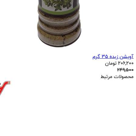
آویشن زبده 35 گرم
206,200
تومان
249,500
محصولات مرتبط