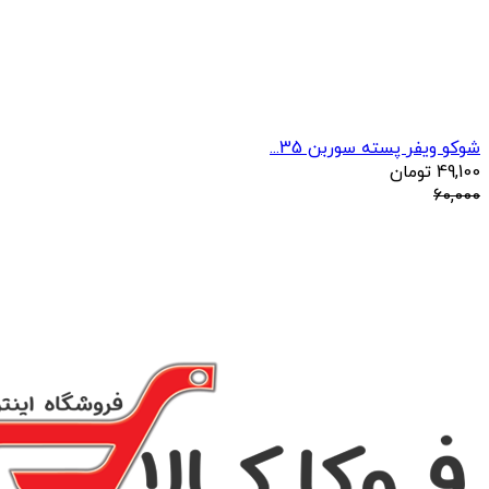
شوکو ویفر پسته سوربن 35...
49,100
تومان
60,000