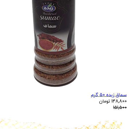
سماق زبده 50 گرم
148,800
تومان
151,500