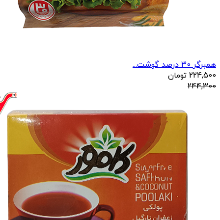
همبرگر 30 درصد گوشت...
224,500
تومان
244,300