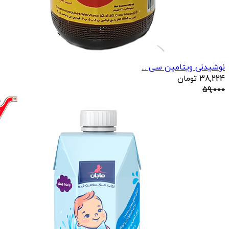
نوشیدنی ویتامین سی ...
38,224
تومان
59,000