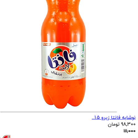
نوشابه فانتا زیرو 1.5...
98,300
تومان
111,000