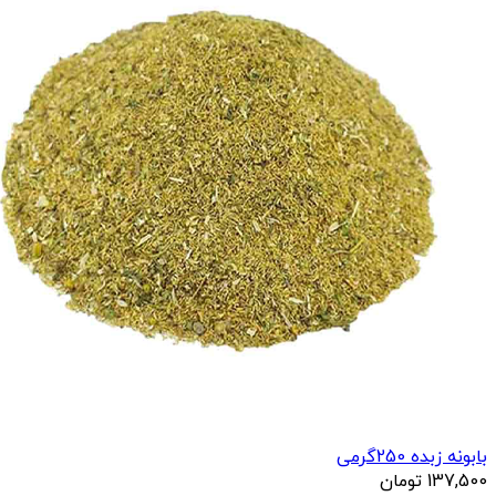
بابونه زبده 250گرمی
137,500
تومان