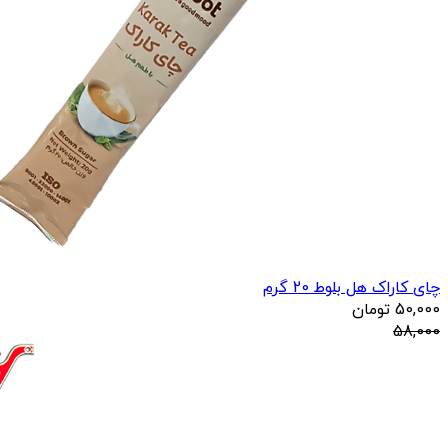
چای کاراک هل بلوط 20 گرم
50,000
تومان
58,000