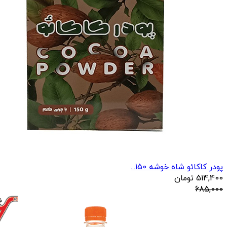
پودر کاکائو شاه خوشه 150...
514,400
تومان
685,000