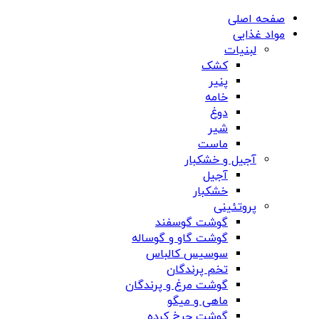
صفحه اصلی
مواد غذایی
لبنیات
کشک
پنیر
خامه
دوغ
شیر
ماست
آجیل و خشکبار
آجیل
خشکبار
پروتئینی
گوشت گوسفند
گوشت گاو و گوساله
سوسیس کالباس
تخم پرندگان
گوشت مرغ و پرندگان
ماهی و میگو
گوشت چرخ کرده