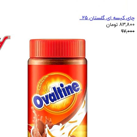
چای کیسه ای گلستان 25...
83,800
تومان
97,000