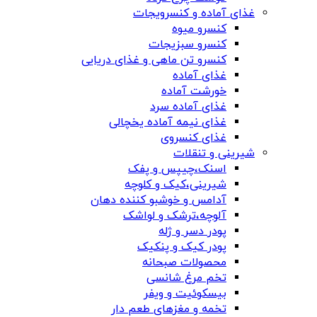
غذای آماده و کنسرویجات
کنسرو میوه
کنسرو سبزیجات
کنسرو تن ماهی و غذای دریایی
غذای آماده
خورشت آماده
غذای آماده سرد
غذای نیمه آماده یخچالی
غذای کنسروی
شیرینی و تنقلات
اسنک،چیپس و پفک
شیرینی،کیک و کلوچه
آدامس و خوشبو کننده دهان
آلوچه،ترشک و لواشک
پودر دسر و ژله
پودر کیک و پنکیک
محصولات صبحانه
تخم مرغ شانسی
بیسکوئیت و ویفر
تخمه و مغزهای طعم دار