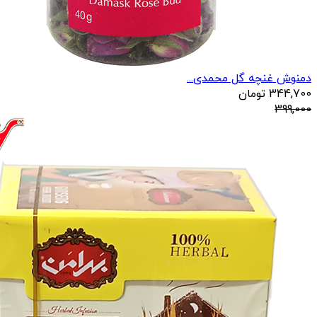
دمنوش غنچه گل محمدی...
344,700
تومان
399,000