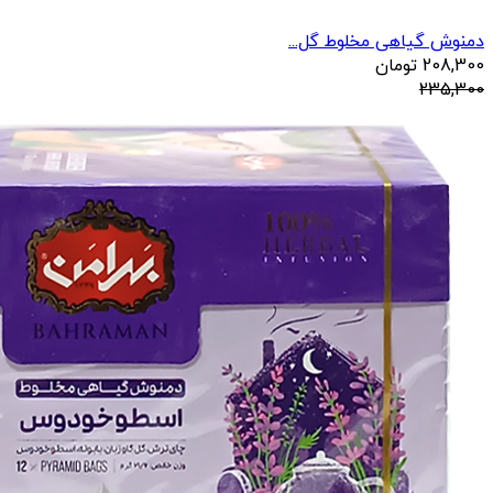
دمنوش گیاهی مخلوط گل...
208,300
تومان
235,300