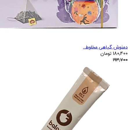
دمنوش گیاهی مخلوط...
180,400
تومان
193,700