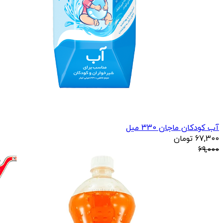
آب کودکان ماجان 330 میل
67,300
تومان
69,000