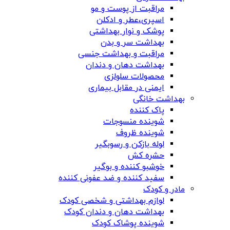
مراقبت از پوست و مو
اسپری،عطر و ادکلن
پوشک و نوار بهداشتی
بهداشت سر و بدن
مراقبت و بهداشت جنسی
بهداشت دهان و دندان
محصولات سلولزی
ایمنی در مقابل بیماری
بهداشت خانگی
پاک کننده
شوینده منسوجات
شوینده ظروف
لوله بازکن و رسوبگیر
حشره کش
خوشبو کننده و بوگیر
سفید کننده و ضد عفونی کننده
مادر و کودک
لوازم بهداشتی و شخصی کودک
بهداشت دهان و دندان کودک
شوینده پوشاک کودک