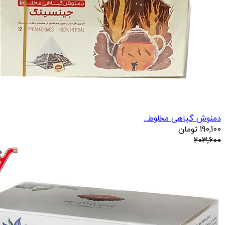
دمنوش گیاهی مخلوط...
190,100
تومان
203,600