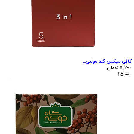
کافی میکس گلد مولتی...
111,600
تومان
115,000