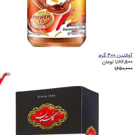
آوالتین 400 گرم
1,182,500
تومان
1,250,000