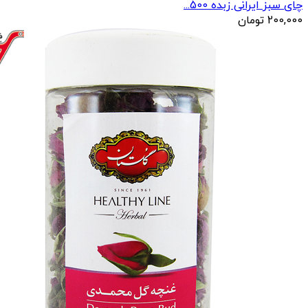
چای سبز ایرانی زبده 500...
200,000
تومان