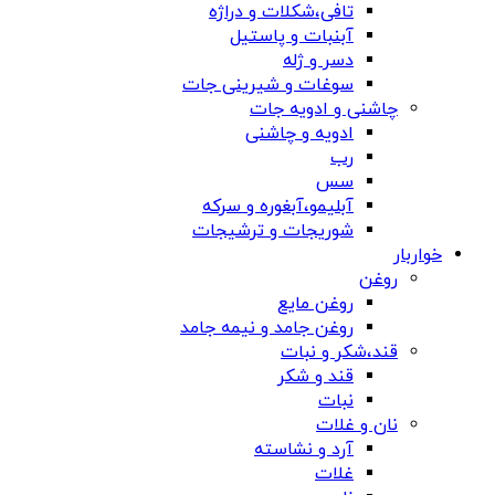
تافی،شکلات و دراژه
آبنبات و پاستیل
دسر و ژله
سوغات و شیرینی جات
چاشنی و ادویه جات
ادویه و چاشنی
رب
سس
آبلیمو،آبغوره و سرکه
شوریجات و ترشیجات
خواربار
روغن
روغن مایع
روغن جامد و نیمه جامد
قند،شکر و نبات
قند و شکر
نبات
نان و غلات
آرد و نشاسته
غلات