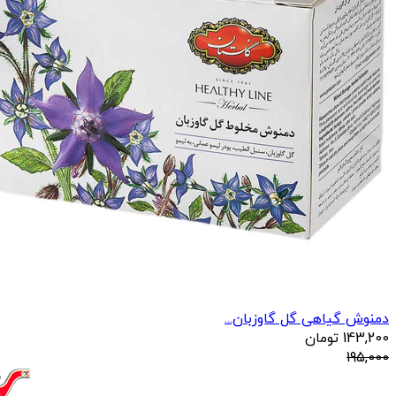
دمنوش گیاهی گل گاوزبان...
143,200
تومان
195,000