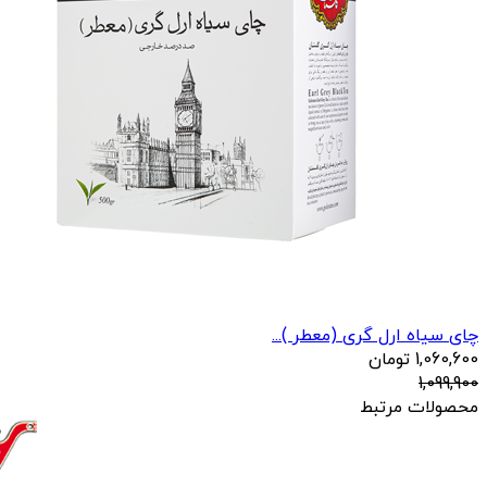
چای سیاه ارل گری (معطر )...
1,060,600
تومان
1,099,900
محصولات مرتبط