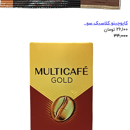
کاپوچینو کلاسیک سو...
26,100
تومان
34,000