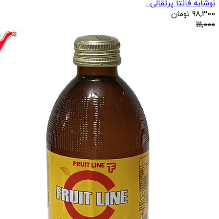
نوشابه فانتا پرتقالی...
98,300
تومان
111,000