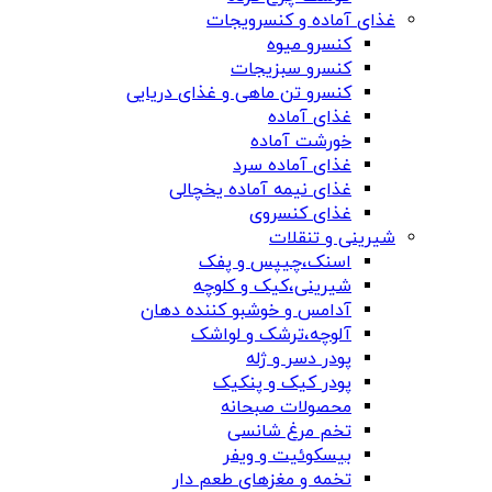
غذای آماده و کنسرویجات
کنسرو میوه
کنسرو سبزیجات
کنسرو تن ماهی و غذای دریایی
غذای آماده
خورشت آماده
غذای آماده سرد
غذای نیمه آماده یخچالی
غذای کنسروی
شیرینی و تنقلات
اسنک،چیپس و پفک
شیرینی،کیک و کلوچه
آدامس و خوشبو کننده دهان
آلوچه،ترشک و لواشک
پودر دسر و ژله
پودر کیک و پنکیک
محصولات صبحانه
تخم مرغ شانسی
بیسکوئیت و ویفر
تخمه و مغزهای طعم دار