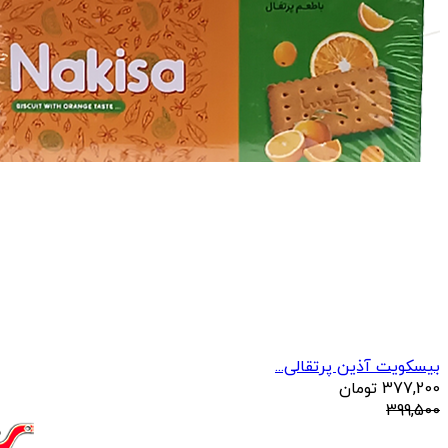
بیسکویت آذین پرتقالی...
377,200
تومان
399,500