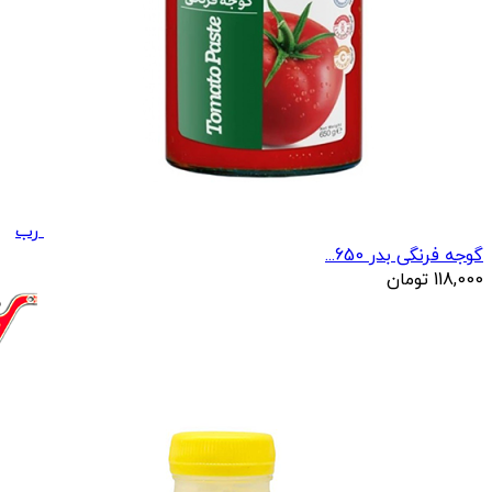
رب
گوجه فرنگی بدر 650...
118,000
تومان