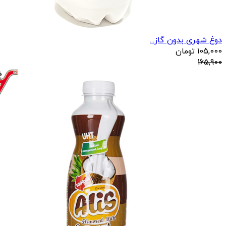
دوغ شهری بدون گاز...
105,000
تومان
165,900