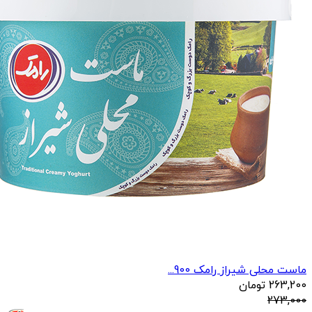
ماست محلی شیراز رامک 900...
263,200
تومان
273,000