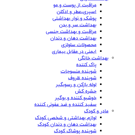
مراقبت از پوست و مو
اسپری،عطر و ادکلن
پوشک و نوار بهداشتی
بهداشت سر و بدن
مراقبت و بهداشت جنسی
بهداشت دهان و دندان
محصولات سلولزی
ایمنی در مقابل بیماری
بهداشت خانگی
پاک کننده
شوینده منسوجات
شوینده ظروف
لوله بازکن و رسوبگیر
حشره کش
خوشبو کننده و بوگیر
سفید کننده و ضد عفونی کننده
مادر و کودک
لوازم بهداشتی و شخصی کودک
بهداشت دهان و دندان کودک
شوینده پوشاک کودک