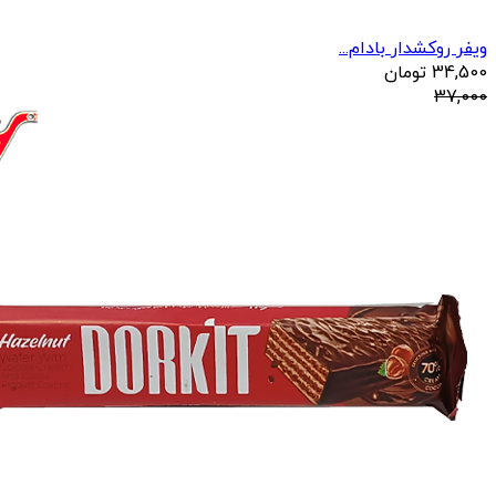
ویفر روکشدار بادام...
34,500
تومان
37,000