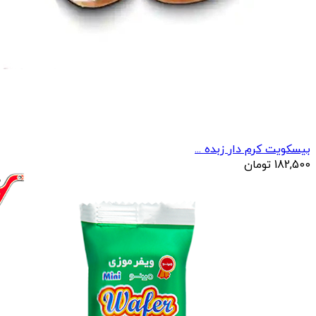
بیسکویت کرم دار زبده ...
182,500
تومان