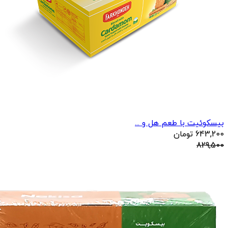
بیسکوئیت با طعم هل و ...
643,200
تومان
829,500