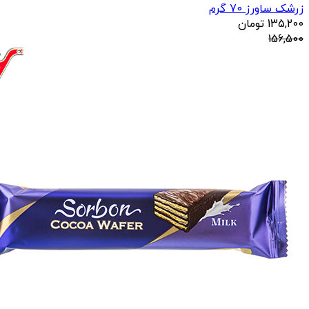
زرشک ساورز 70 گرم
135,200
تومان
156,500