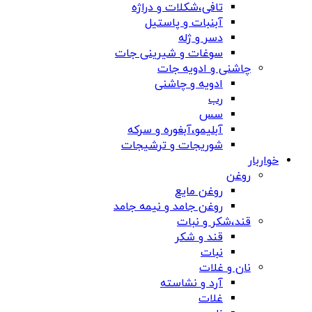
تافی،شکلات و دراژه
آبنبات و پاستیل
دسر و ژله
سوغات و شیرینی جات
چاشنی و ادویه جات
ادویه و چاشنی
رب
سس
آبلیمو،آبغوره و سرکه
شوریجات و ترشیجات
خواربار
روغن
روغن مایع
روغن جامد و نیمه جامد
قند،شکر و نبات
قند و شکر
نبات
نان و غلات
آرد و نشاسته
غلات