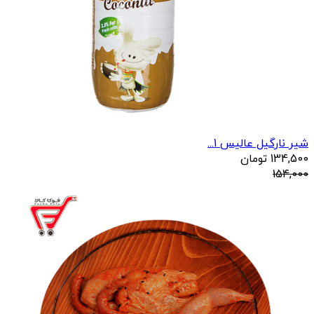
شیر نارگیل عالیس 1...
134,500
تومان
154,000