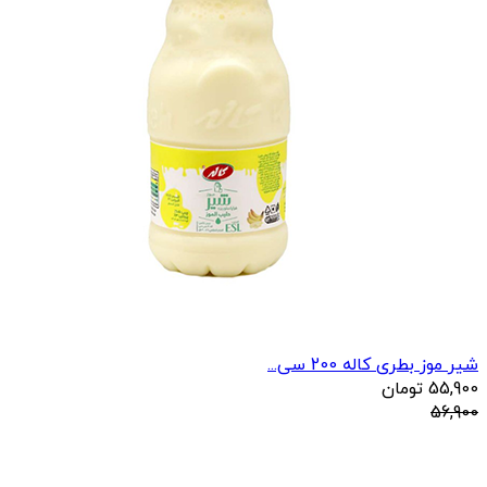
شیر موز بطری کاله 200 سی...
55,900
تومان
56,900