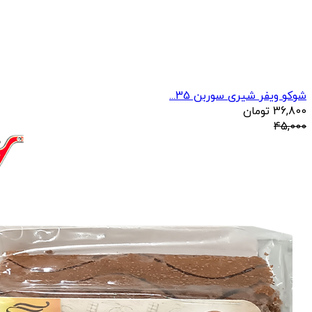
شوکو ویفر شیری سوربن 35...
36,800
تومان
45,000