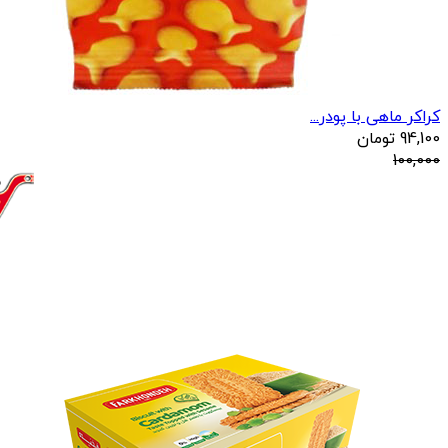
کراکر ماهی با پودر...
94,100
تومان
100,000