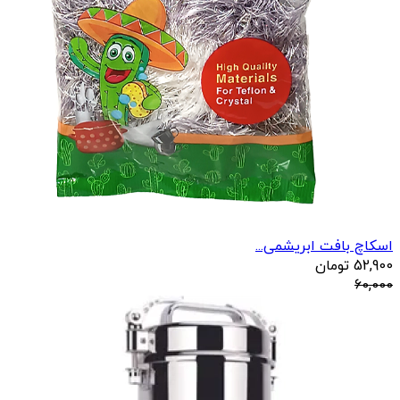
اسکاچ بافت ابریشمی...
52,900
تومان
60,000