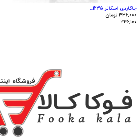
جاکاردی اسکاتر 1235...
336,000
تومان
346,100