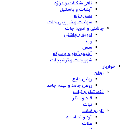
تافی،شکلات و دراژه
آبنبات و پاستیل
دسر و ژله
سوغات و شیرینی جات
چاشنی و ادویه جات
ادویه و چاشنی
رب
سس
آبلیمو،آبغوره و سرکه
شوریجات و ترشیجات
خواربار
روغن
روغن مایع
روغن جامد و نیمه جامد
قند،شکر و نبات
قند و شکر
نبات
نان و غلات
آرد و نشاسته
غلات