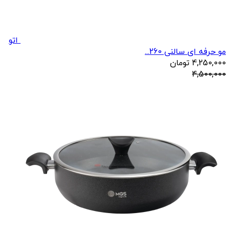
اتو
مو حرفه ای سالنی 260...
4,250,000
تومان
4,500,000