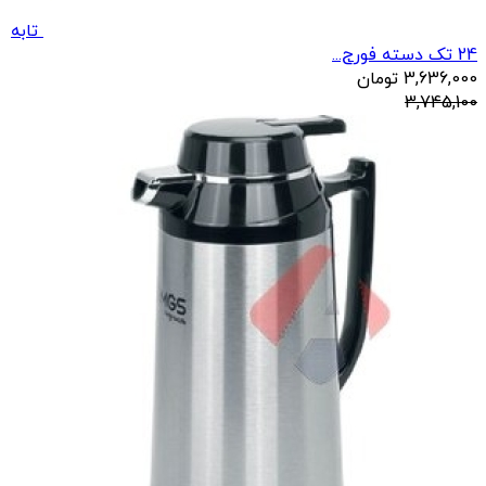
تابه
24 تک دسته فورج...
3,636,000
تومان
3,745,100