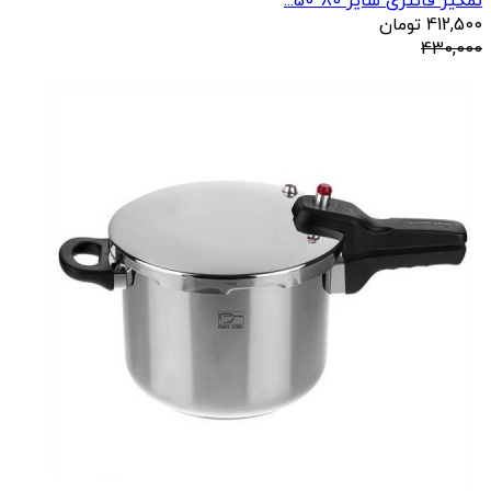
نمگیر فانتزی سایز 80*50...
412,500
تومان
430,000