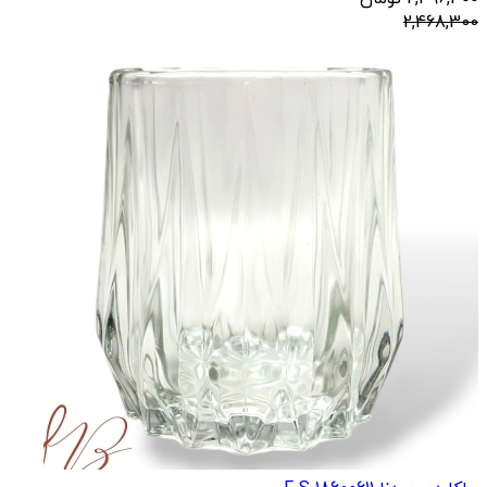
2,468,300