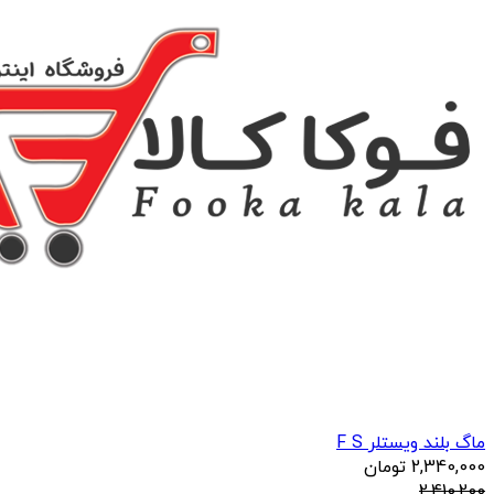
ماگ بلند ویستلر F S
2,340,000
تومان
2,410,200