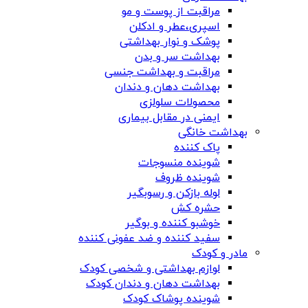
مراقبت از پوست و مو
اسپری،عطر و ادکلن
پوشک و نوار بهداشتی
بهداشت سر و بدن
مراقبت و بهداشت جنسی
بهداشت دهان و دندان
محصولات سلولزی
ایمنی در مقابل بیماری
بهداشت خانگی
پاک کننده
شوینده منسوجات
شوینده ظروف
لوله بازکن و رسوبگیر
حشره کش
خوشبو کننده و بوگیر
سفید کننده و ضد عفونی کننده
مادر و کودک
لوازم بهداشتی و شخصی کودک
بهداشت دهان و دندان کودک
شوینده پوشاک کودک