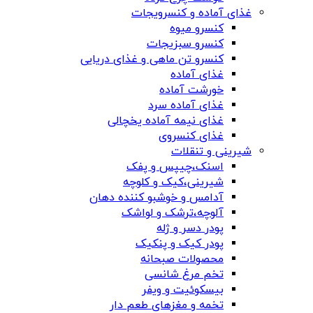
غذای آماده و کنسرویجات
کنسرو میوه
کنسرو سبزیجات
کنسرو تن ماهی و غذای دریایی
غذای آماده
خورشت آماده
غذای آماده سرد
غذای نیمه آماده یخچالی
غذای کنسروی
شیرینی و تنقلات
اسنک،چیپس و پفک
شیرینی،کیک و کلوچه
آدامس و خوشبو کننده دهان
آلوچه،ترشک و لواشک
پودر دسر و ژله
پودر کیک و پنکیک
محصولات صبحانه
تخم مرغ شانسی
بیسکوئیت و ویفر
تخمه و مغزهای طعم دار