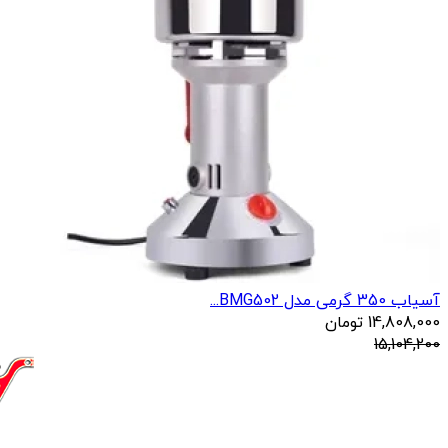
آسیاب 350 گرمی مدل BMG502...
14,808,000
تومان
15,104,200