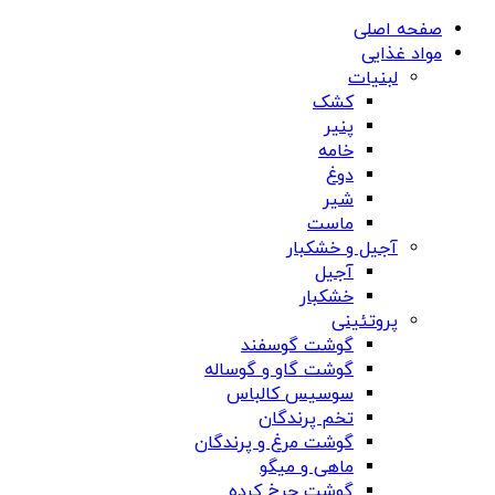
صفحه اصلی
مواد غذایی
لبنیات
کشک
پنیر
خامه
دوغ
شیر
ماست
آجیل و خشکبار
آجیل
خشکبار
پروتئینی
گوشت گوسفند
گوشت گاو و گوساله
سوسیس کالباس
تخم پرندگان
گوشت مرغ و پرندگان
ماهی و میگو
گوشت چرخ کرده