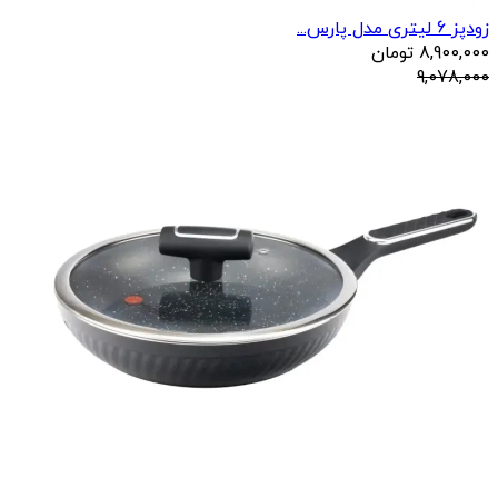
زودپز 6 لیتری مدل پارس...
8,900,000
تومان
9,078,000