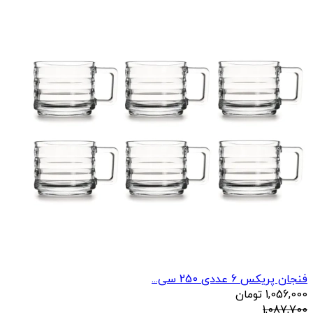
فنجان پریکس 6 عددی 250 سی...
1,056,000
تومان
1,087,700