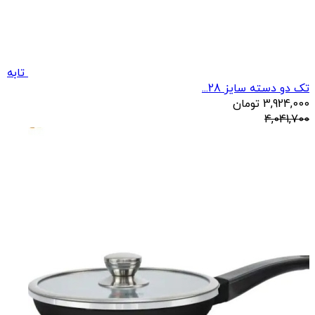
تابه
تک دو دسته سایز 28...
3,924,000
تومان
4,041,700