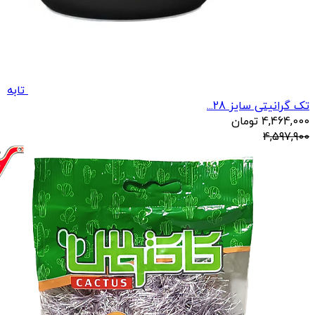
تابه
تک گرانیتی سایز 28...
4,464,000
تومان
4,597,900