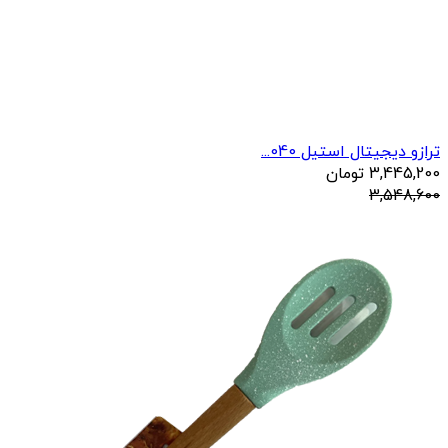
ترازو دیجیتال استیل 040...
3,445,200
تومان
3,548,600