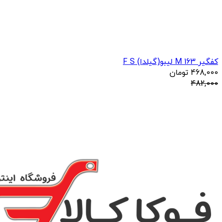
کفگیر 163 M لیبو(گیلدا) F S
468,000
تومان
482,000