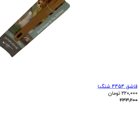
قاشق 4454 شنگیا
220,000
تومان
233,200