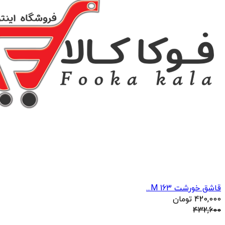
قاشق خورشت 163 M...
420,000
تومان
432,600