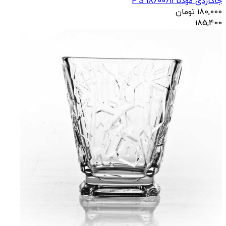
جاکاردی مودنا 18600611 F S
180,000
تومان
185,400