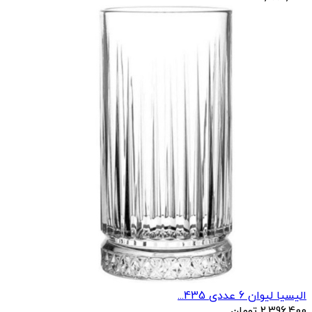
الیسیا لیوان 6 عددی 435...
2,396,400
تومان