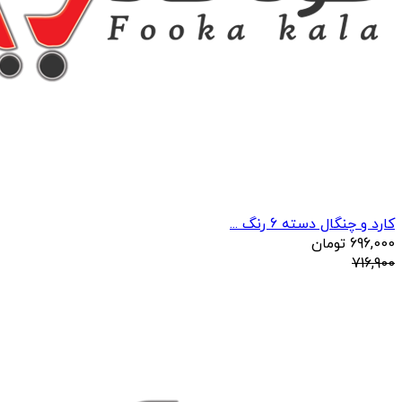
کارد و چنگال دسته 6 رنگ ...
696,000
تومان
716,900