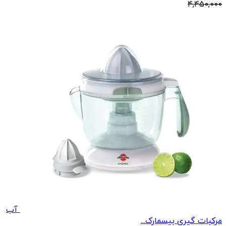
4,450,000
آب
مرکبات گیری بیسمارک...