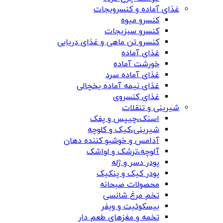
غذای آماده و کنسرویجات
کنسرو میوه
کنسرو سبزیجات
کنسرو تن ماهی و غذای دریایی
غذای آماده
خورشت آماده
غذای آماده سرد
غذای نیمه آماده یخچالی
غذای کنسروی
شیرینی و تنقلات
اسنک،چیپس و پفک
شیرینی،کیک و کلوچه
آدامس و خوشبو کننده دهان
آلوچه،ترشک و لواشک
پودر دسر و ژله
پودر کیک و پنکیک
محصولات صبحانه
تخم مرغ شانسی
بیسکوئیت و ویفر
تخمه و مغزهای طعم دار