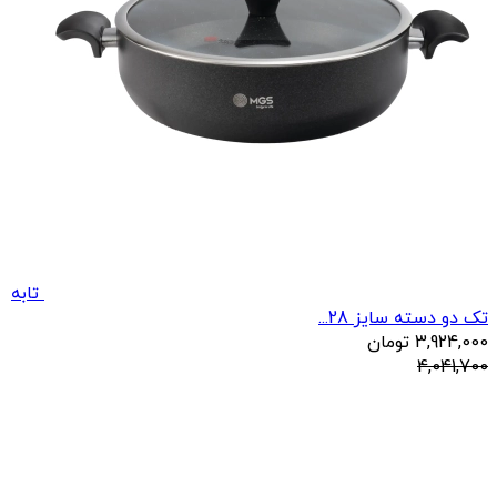
تابه
تک دو دسته سایز 28...
3,924,000
تومان
4,041,700