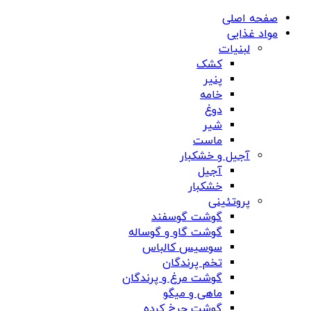
صفحه اصلی
مواد غذایی
لبنیات
کشک
پنیر
خامه
دوغ
شیر
ماست
آجیل و خشکبار
آجیل
خشکبار
پروتئینی
گوشت گوسفند
گوشت گاو و گوساله
سوسیس کالباس
تخم پرندگان
گوشت مرغ و پرندگان
ماهی و میگو
گوشت چرخ کرده