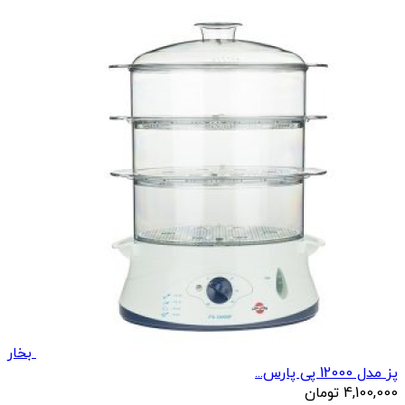
بخار
پز مدل 12000 پی پارس...
4,100,000
تومان