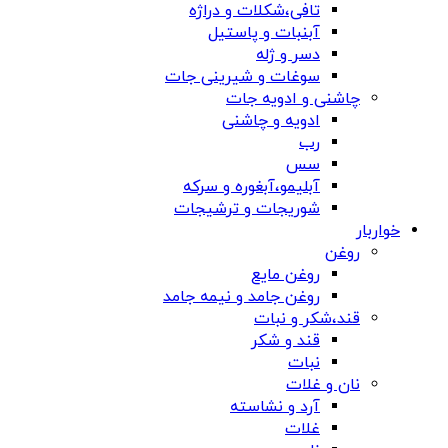
تافی،شکلات و دراژه
آبنبات و پاستیل
دسر و ژله
سوغات و شیرینی جات
چاشنی و ادویه جات
ادویه و چاشنی
رب
سس
آبلیمو،آبغوره و سرکه
شوریجات و ترشیجات
خواربار
روغن
روغن مایع
روغن جامد و نیمه جامد
قند،شکر و نبات
قند و شکر
نبات
نان و غلات
آرد و نشاسته
غلات