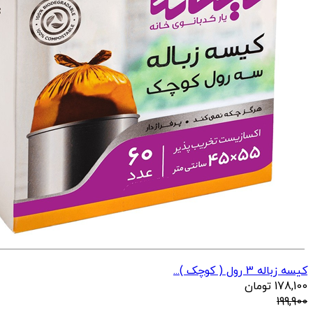
کیسه زباله 3 رول ( کوچک )...
178,100
تومان
199,900