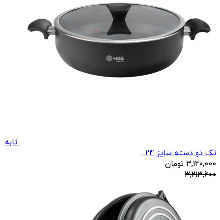
تابه
تک دو دسته سایز 24...
3,120,000
تومان
3,213,600