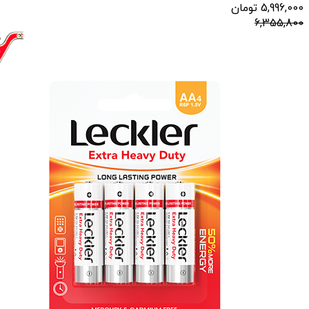
5,996,000
تومان
6,355,800