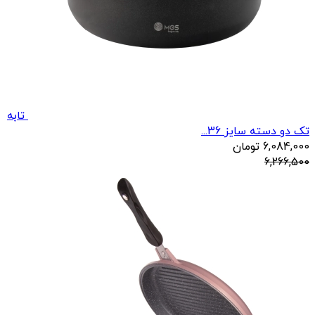
تابه
تک دو دسته سایز 36...
6,084,000
تومان
6,266,500