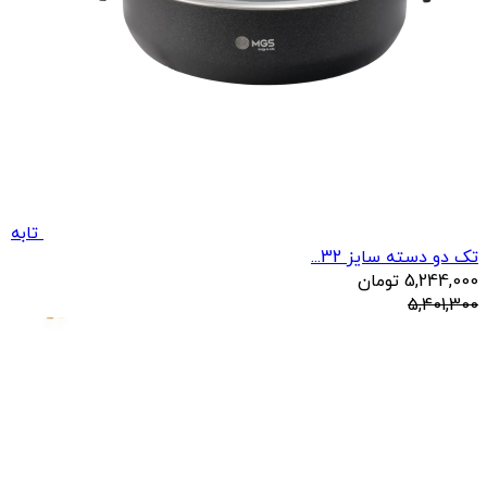
تابه
تک دو دسته سایز 32...
5,244,000
تومان
5,401,300