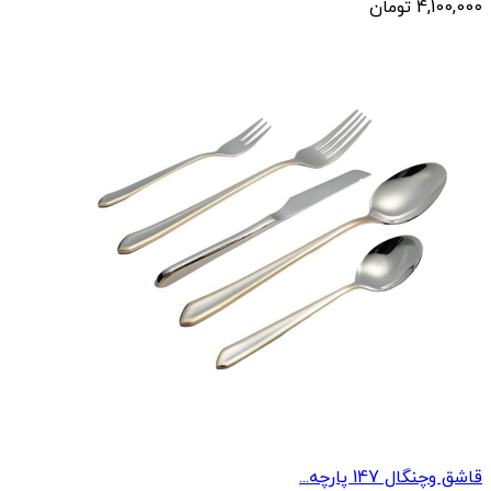
4,100,000
تومان
قاشق وچنگال 147 پارچه...