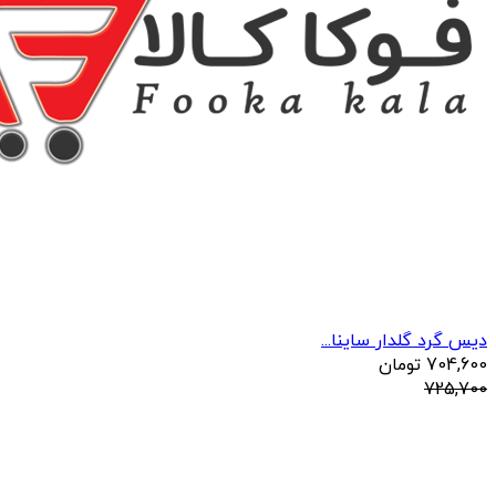
دیس گرد گلدار ساینا...
704,600
تومان
725,700