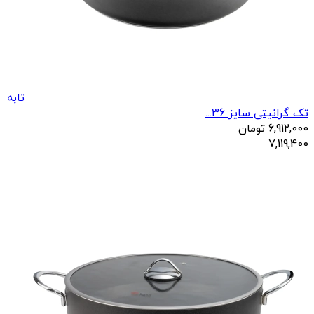
تابه
تک گرانیتی سایز 36...
6,912,000
تومان
7,119,400