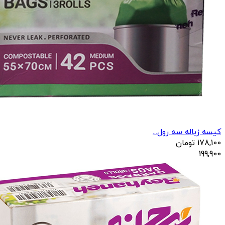
کیسه زباله سه رول...
178,100
تومان
199,900