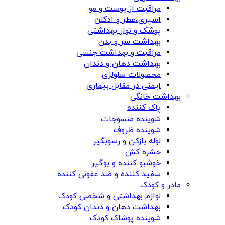
مراقبت از پوست و مو
اسپری،عطر و ادکلن
پوشک و نوار بهداشتی
بهداشت سر و بدن
مراقبت و بهداشت جنسی
بهداشت دهان و دندان
محصولات سلولزی
ایمنی در مقابل بیماری
بهداشت خانگی
پاک کننده
شوینده منسوجات
شوینده ظروف
لوله بازکن و رسوبگیر
حشره کش
خوشبو کننده و بوگیر
سفید کننده و ضد عفونی کننده
مادر و کودک
لوازم بهداشتی و شخصی کودک
بهداشت دهان و دندان کودک
شوینده پوشاک کودک