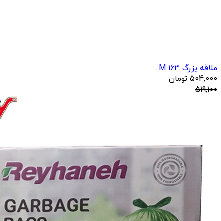
ملاقه بزرگ 163 M...
504,000
تومان
519,100