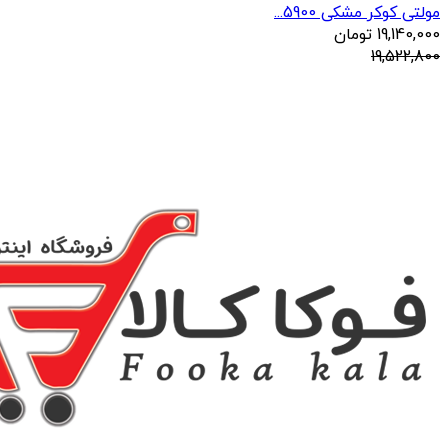
مولتی کوکر مشکی 5900...
19,140,000
تومان
19,522,800