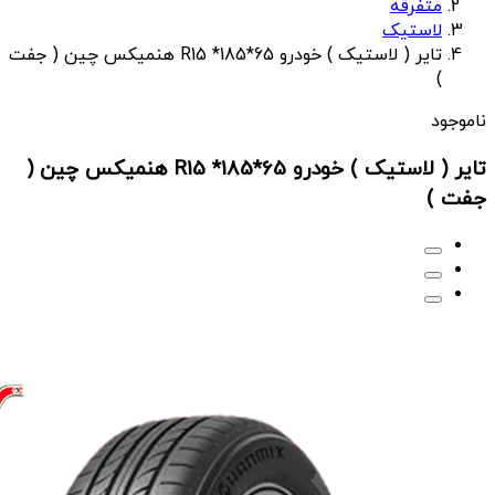
متفرقه
لاستیک
تایر ( لاستیک ) خودرو R15 *185*65 هنمیکس چین ( جفت
)
ناموجود
تایر ( لاستیک ) خودرو R15 *185*65 هنمیکس چین (
جفت )