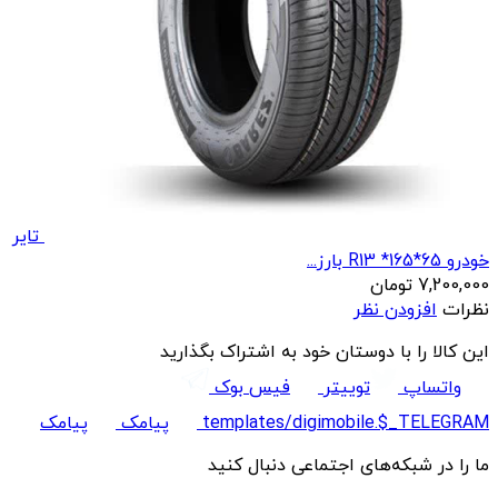
تایر
خودرو R13 *165*65 بارز...
7,200,000
تومان
نظرات
افزودن نظر
این کالا را با دوستان خود به اشتراک بگذارید
واتساپ
توییتر
فیس بوک
templates/digimobile.$_TELEGRAM
پیامک
پیامک
ما را در شبکه‌های اجتماعی دنبال کنید