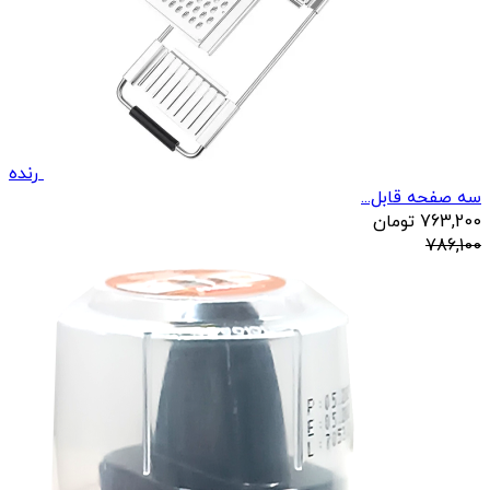
رنده
سه صفحه قابل...
763,200
تومان
786,100