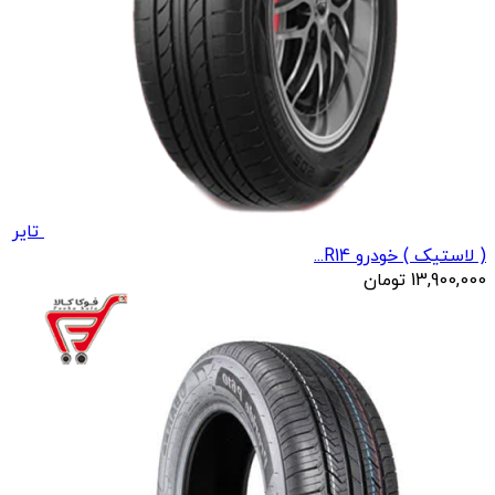
تایر
( لاستیک ) خودرو R14...
13,900,000
تومان