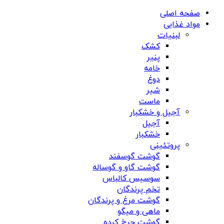
صفحه اصلی
مواد غذایی
لبنیات
کشک
پنیر
خامه
دوغ
شیر
ماست
آجیل و خشکبار
آجیل
خشکبار
پروتئینی
گوشت گوسفند
گوشت گاو و گوساله
سوسیس کالباس
تخم پرندگان
گوشت مرغ و پرندگان
ماهی و میگو
گوشت چرخ کرده