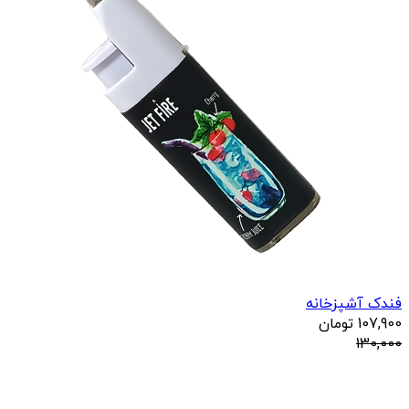
فندک آشپزخانه
107,900
تومان
130,000