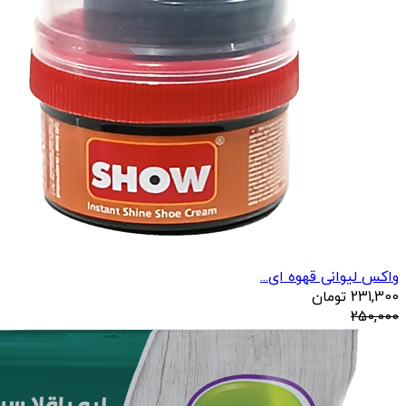
واکس لیوانی قهوه ای...
231,300
تومان
250,000