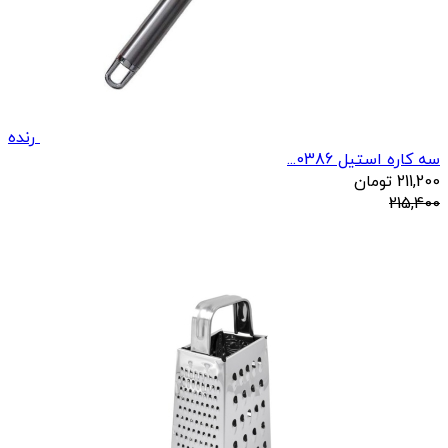
رنده
سه کاره استیل 0386...
211,200
تومان
215,400