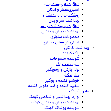
مراقبت از پوست و مو
اسپری،عطر و ادکلن
پوشک و نوار بهداشتی
بهداشت سر و بدن
مراقبت و بهداشت جنسی
بهداشت دهان و دندان
محصولات سلولزی
ایمنی در مقابل بیماری
بهداشت خانگی
پاک کننده
شوینده منسوجات
شوینده ظروف
لوله بازکن و رسوبگیر
حشره کش
خوشبو کننده و بوگیر
سفید کننده و ضد عفونی کننده
مادر و کودک
لوازم بهداشتی و شخصی کودک
بهداشت دهان و دندان کودک
شوینده پوشاک کودک