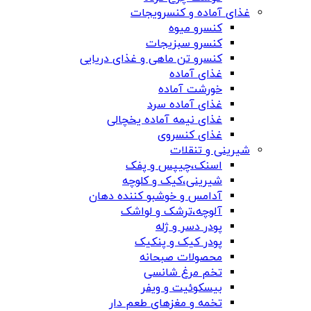
غذای آماده و کنسرویجات
کنسرو میوه
کنسرو سبزیجات
کنسرو تن ماهی و غذای دریایی
غذای آماده
خورشت آماده
غذای آماده سرد
غذای نیمه آماده یخچالی
غذای کنسروی
شیرینی و تنقلات
اسنک،چیپس و پفک
شیرینی،کیک و کلوچه
آدامس و خوشبو کننده دهان
آلوچه،ترشک و لواشک
پودر دسر و ژله
پودر کیک و پنکیک
محصولات صبحانه
تخم مرغ شانسی
بیسکوئیت و ویفر
تخمه و مغزهای طعم دار