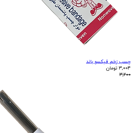
چسب زخم فیکسو باند
3,004
تومان
3,200