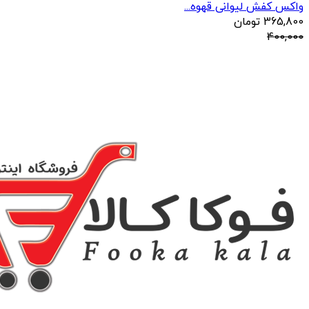
واکس کفش لیوانی قهوه...
365,800
تومان
400,000