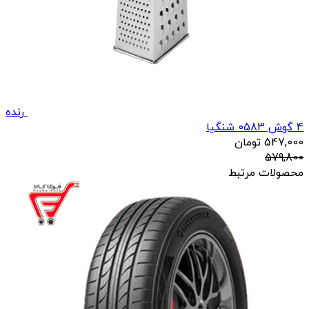
رنده
4 گوش 0583 شنگیا
547,000
تومان
579,800
محصولات مرتبط