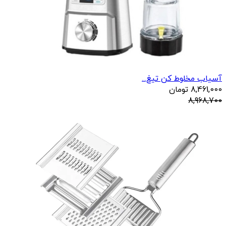
آسیاب مخلوط کن تیغ...
8,461,000
تومان
8,968,700