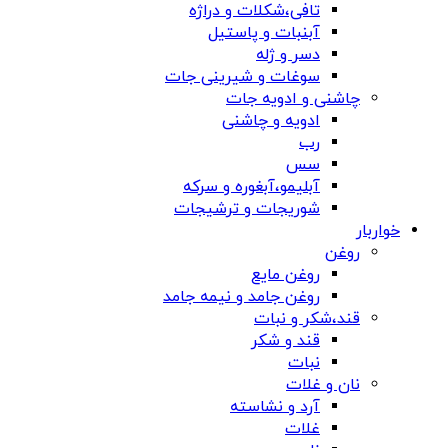
تافی،شکلات و دراژه
آبنبات و پاستیل
دسر و ژله
سوغات و شیرینی جات
چاشنی و ادویه جات
ادویه و چاشنی
رب
سس
آبلیمو،آبغوره و سرکه
شوریجات و ترشیجات
خواربار
روغن
روغن مایع
روغن جامد و نیمه جامد
قند،شکر و نبات
قند و شکر
نبات
نان و غلات
آرد و نشاسته
غلات