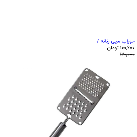
جوراب مچی زنانه /
100,600
تومان
120,000