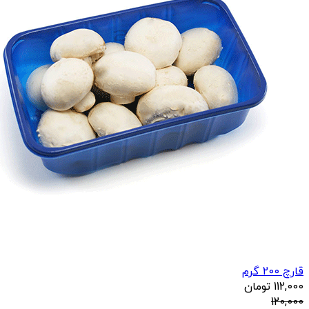
قارچ 200 گرم
112,000
تومان
120,000