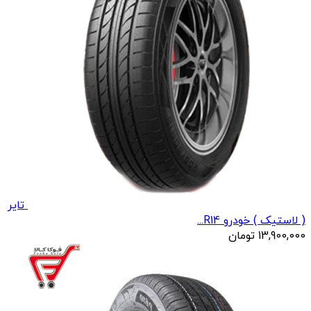
تایر
( لاستیک ) خودرو R14...
13,900,000
تومان