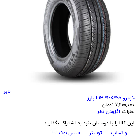
تایر
خودرو R13 *165*65 بارز...
7,200,000
تومان
نظرات
افزودن نظر
این کالا را با دوستان خود به اشتراک بگذارید
واتساپ
توییتر
فیس بوک