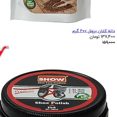
دانه کتان برونل 200 گرم
137,400
تومان
159,000