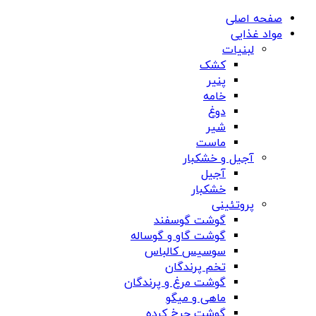
صفحه اصلی
مواد غذایی
لبنیات
کشک
پنیر
خامه
دوغ
شیر
ماست
آجیل و خشکبار
آجیل
خشکبار
پروتئینی
گوشت گوسفند
گوشت گاو و گوساله
سوسیس کالباس
تخم پرندگان
گوشت مرغ و پرندگان
ماهی و میگو
گوشت چرخ کرده