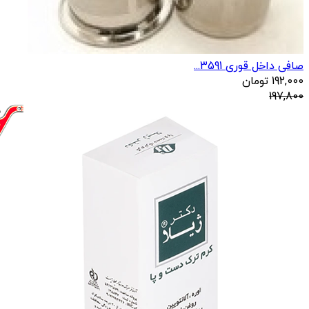
صافی داخل قوری 3591...
192,000
تومان
197,800