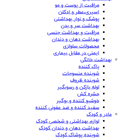
مراقبت از پوست و مو
اسپری،عطر و ادکلن
پوشک و نوار بهداشتی
بهداشت سر و بدن
مراقبت و بهداشت جنسی
بهداشت دهان و دندان
محصولات سلولزی
ایمنی در مقابل بیماری
بهداشت خانگی
پاک کننده
شوینده منسوجات
شوینده ظروف
لوله بازکن و رسوبگیر
حشره کش
خوشبو کننده و بوگیر
سفید کننده و ضد عفونی کننده
مادر و کودک
لوازم بهداشتی و شخصی کودک
بهداشت دهان و دندان کودک
شوینده پوشاک کودک