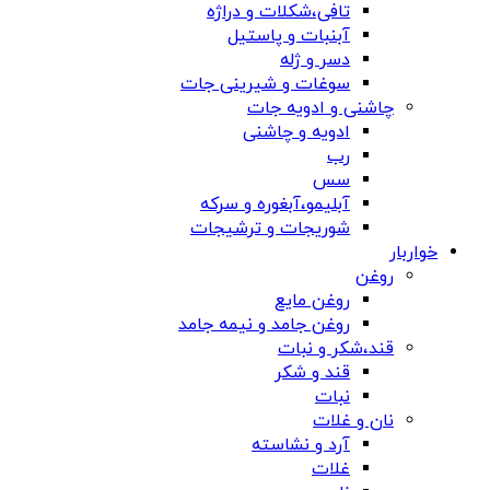
تافی،شکلات و دراژه
آبنبات و پاستیل
دسر و ژله
سوغات و شیرینی جات
چاشنی و ادویه جات
ادویه و چاشنی
رب
سس
آبلیمو،آبغوره و سرکه
شوریجات و ترشیجات
خواربار
روغن
روغن مایع
روغن جامد و نیمه جامد
قند،شکر و نبات
قند و شکر
نبات
نان و غلات
آرد و نشاسته
غلات