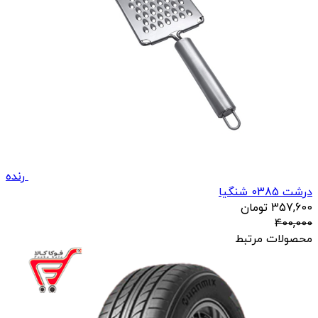
رنده
درشت 0385 شنگیا
357,600
تومان
400,000
محصولات مرتبط