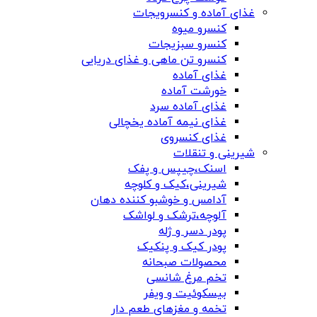
غذای آماده و کنسرویجات
کنسرو میوه
کنسرو سبزیجات
کنسرو تن ماهی و غذای دریایی
غذای آماده
خورشت آماده
غذای آماده سرد
غذای نیمه آماده یخچالی
غذای کنسروی
شیرینی و تنقلات
اسنک،چیپس و پفک
شیرینی،کیک و کلوچه
آدامس و خوشبو کننده دهان
آلوچه،ترشک و لواشک
پودر دسر و ژله
پودر کیک و پنکیک
محصولات صبحانه
تخم مرغ شانسی
بیسکوئیت و ویفر
تخمه و مغزهای طعم دار