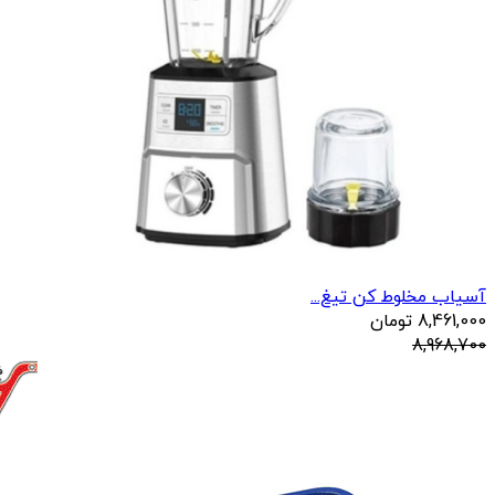
آسیاب مخلوط کن تیغ...
8,461,000
تومان
8,968,700