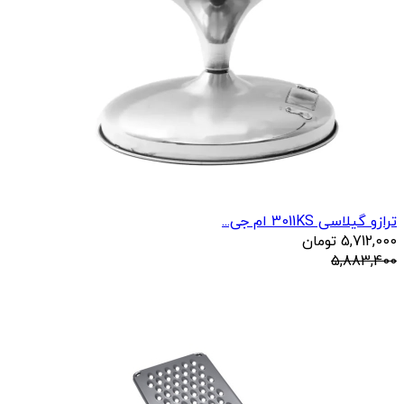
ترازو گیلاسی 3011KS ام جی...
5,712,000
تومان
5,883,400