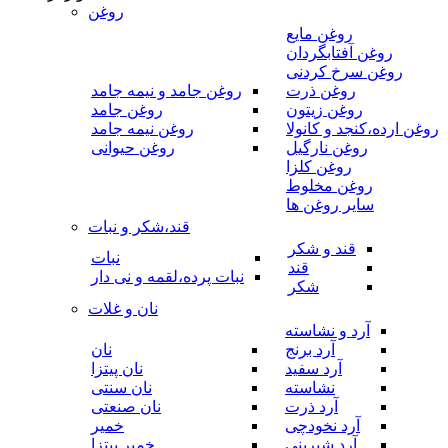
روغن
روغن مایع
روغن آفتابگردان
روغن سرخ کردنی
روغن ذرت
روغن جامد و نیمه جامد
روغن زیتون
روغن جامد
روغن ارده،کنجد و کانولا
روغن نیمه جامد
روغن نارگیل
روغن حیوانی
روغن کلزا
روغن مخلوط
سایر روغن ها
قند،شکر و نبات
قند و شکر
نبات
قند
نبات پرده،لقمه و نی دار
شکر
نان و غلات
آرد و نشاسته
آرد برنج
نان
آرد سفید
نان پیتزا
نشاسته
نان سنتی
آرد ذرت
نان صنعتی
آرد نخودچی
خمیر
آرد شیرینی
خمیر پیتزا