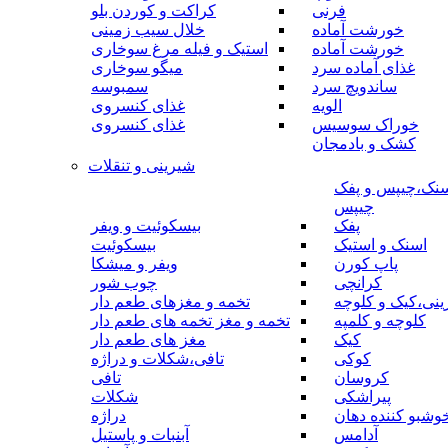
فرنی
کراکت و کوردن بلو
خورشت آماده
خلال سیب زمینی
خورشت آماده
استیک و فیله مرغ سوخاری
غذای آماده سرد
میگو سوخاری
ساندویچ سرد
سمبوسه
الویه
غذای کنسروی
خوراک سوسیس
غذای کنسروی
کشک و بادمجان
شیرینی و تنقلات
نک،چیپس و پفک
چیپس
پفک
بیسکوئیت و ویفر
اسنک و استیک
بیسکوئیت
پاپ کورن
ویفر و میشکا
کرانچی
چوب شور
نی،کیک و کلوچه
تخمه و مغزهای طعم دار
کلوچه و کلمپه
تخمه و مغز تخمه های طعم دار
کیک
مغز های طعم دار
کوکی
تافی،شکلات و دراژه
کروسان
تافی
پیراشکی
شکلات
وشبو کننده دهان
دراژه
آدامس
آبنبات و پاستیل