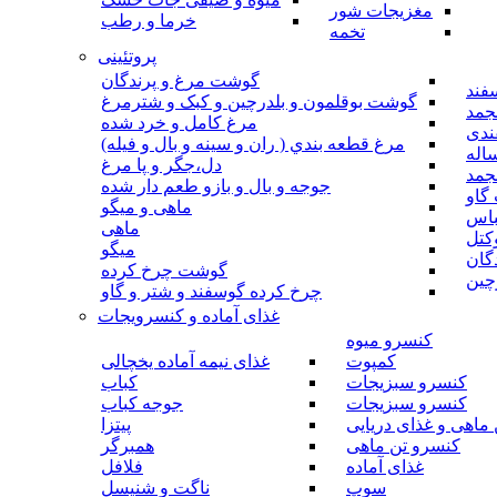
مغزیجات شور
خرما و رطب
تخمه
پروتئینی
گوشت مرغ و پرندگان
فند
گوشت بوقلمون و بلدرچین و کبک و شترمرغ
جمد
مرغ کامل و خرد شده
ندی
مرغ قطعه بندي ( ران و سينه و بال و فيله)
اله
دل،جگر و پا مرغ
جمد
جوجه و بال و بازو طعم دار شده
گاو
ماهی و میگو
باس
ماهی
کتل
میگو
گان
گوشت چرخ کرده
چین
چرخ کرده گوسفند و شتر و گاو
غذای آماده و کنسرویجات
کنسرو میوه
کمپوت
غذای نیمه آماده یخچالی
کنسرو سبزیجات
کباب
کنسرو سبزیجات
جوجه کباب
ماهی و غذای دریایی
پیتزا
کنسرو تن ماهی
همبرگر
غذای آماده
فلافل
سوپ
ناگت و شنیسل