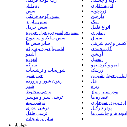
ادویه و چاشنی
رب گوجه فرنگی
ادویه دکاری
رب انار
زردچوبه
سس
دارچین
سس گوجه فرنگی
نمک
سس مایونز
انواع فلفل
سس خردل
زعفران
سس فرانسوی و هزار جزیره
سماق
سس سالاد و ساندویچ
کشیر و تخم شربتی
سایر سس ها
گل محمدی
آبلیمو،آبغوره و سرکه
آویشن
آبلیمو
زنجبیل
آبغوره
لیمو و گرد لیمو
سرکه
زرشک
شوریجات و ترشیجات
وانیل و جوش شیرین
خیار شور
هل
زیتون شور و پرورده
زیره
شور
پودر سیر و پیاز
ترشی مخلوط
عصاره ها
ترشی سیر و موسیر
آرد و پودر سوخاری
ترشی لیته
پودر نارگیل
ترشی بندری
دویه ها و چاشنی ها
ترشی فلفل
سایر ترشیجات
خواربار