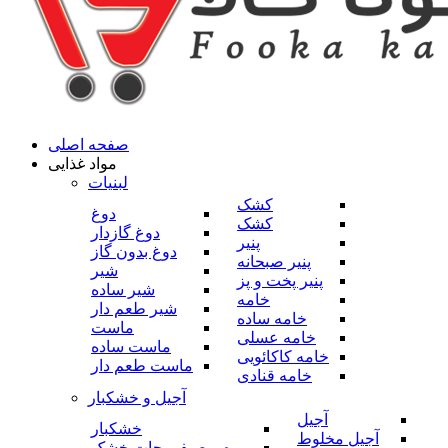
صفحه اصلی
مواد غذایی
لبنیات
کشک
دوغ
کشک
دوغ گازدار
پنیر
دوغ بدون گاز
پنیر صبحانه
شیر
پنیر پخت و پز
شیر ساده
خامه
شیر طعم دار
خامه ساده
ماست
خامه عسلی
ماست ساده
خامه کاکائویی
ماست طعم دار
خامه قنادی
آجیل و خشکبار
آجیل
خشکبار
آجیل مخلوط
میوه و صیفی جات خشک