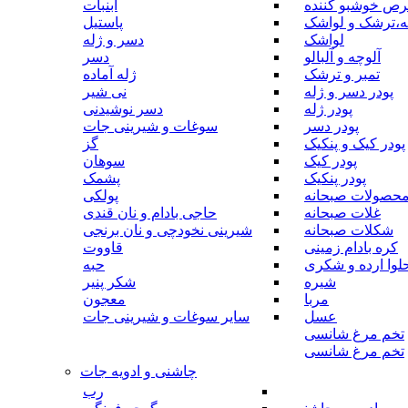
رص خوشبو کننده
آبنبات
ه،ترشک و لواشک
پاستیل
لواشک
دسر و ژله
آلوچه و آلبالو
دسر
تمبر و ترشک
ژله آماده
پودر دسر و ژله
نی شیر
پودر ژله
دسر نوشیدنی
پودر دسر
سوغات و شیرینی جات
پودر کیک و پنکیک
گز
پودر کیک
سوهان
پودر پنکیک
پشمک
حصولات صبحانه
پولکی
غلات صبحانه
حاجی بادام و نان قندی
شکلات صبحانه
شیرینی نخودچی و نان برنجی
کره بادام زمینی
قاووت
لوا ارده و شکری
حبه
شیره
شکر پنیر
مربا
معجون
عسل
سایر سوغات و شیرینی جات
تخم مرغ شانسی
تخم مرغ شانسی
چاشنی و ادویه جات
رب