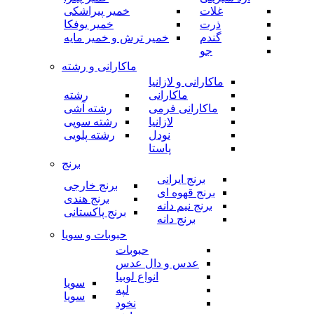
غلات
خمیر پیراشکی
ذرت
خمیر یوفکا
گندم
خمیر ترش و خمیر مایه
جو
ماکارانی و رشته
ماکارانی و لازانیا
ماکارانی
رشته
ماکارانی فرمی
رشته آشی
لازانیا
رشته سوپی
نودل
رشته پلویی
پاستا
برنج
برنج ایرانی
برنج خارجی
برنج قهوه ای
برنج هندی
برنج نیم دانه
برنج پاکستانی
برنج دانه
حبوبات و سویا
حبوبات
عدس و دال عدس
انواع لوبیا
سویا
لپه
سویا
نخود