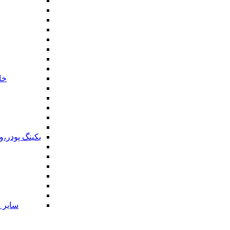
خا
بکینگ پودر،
سایر ا