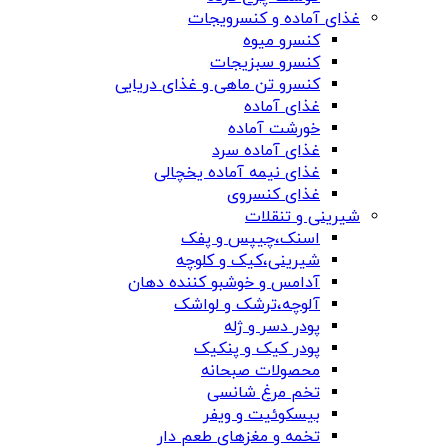
غذای آماده و کنسرویجات
کنسرو میوه
کنسرو سبزیجات
کنسرو تن ماهی و غذای دریایی
غذای آماده
خورشت آماده
غذای آماده سرد
غذای نیمه آماده یخچالی
غذای کنسروی
شیرینی و تنقلات
اسنک،چیپس و پفک
شیرینی،کیک و کلوچه
آدامس و خوشبو کننده دهان
آلوچه،ترشک و لواشک
پودر دسر و ژله
پودر کیک و پنکیک
محصولات صبحانه
تخم مرغ شانسی
بیسکوئیت و ویفر
تخمه و مغزهای طعم دار