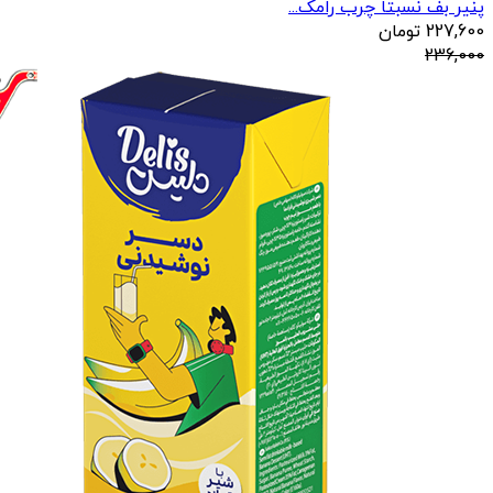
پنیر بف نسبتا چرب رامک...
227,600
تومان
236,000