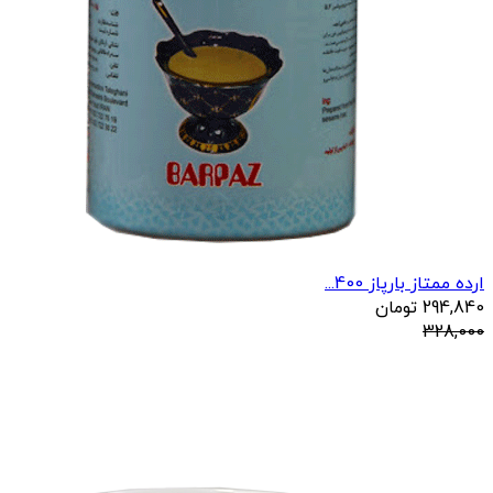
ارده ممتاز بارپاز 400...
294,840
تومان
328,000