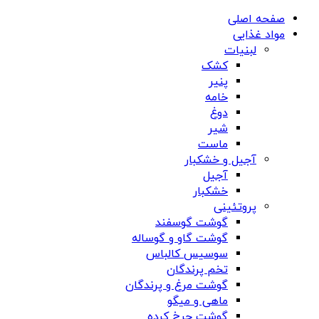
صفحه اصلی
مواد غذایی
لبنیات
کشک
پنیر
خامه
دوغ
شیر
ماست
آجیل و خشکبار
آجیل
خشکبار
پروتئینی
گوشت گوسفند
گوشت گاو و گوساله
سوسیس کالباس
تخم پرندگان
گوشت مرغ و پرندگان
ماهی و میگو
گوشت چرخ کرده