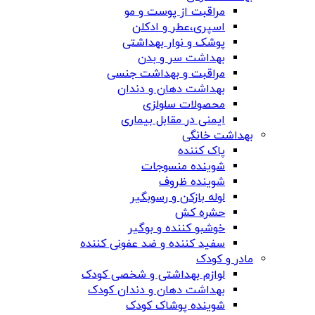
مراقبت از پوست و مو
اسپری،عطر و ادکلن
پوشک و نوار بهداشتی
بهداشت سر و بدن
مراقبت و بهداشت جنسی
بهداشت دهان و دندان
محصولات سلولزی
ایمنی در مقابل بیماری
بهداشت خانگی
پاک کننده
شوینده منسوجات
شوینده ظروف
لوله بازکن و رسوبگیر
حشره کش
خوشبو کننده و بوگیر
سفید کننده و ضد عفونی کننده
مادر و کودک
لوازم بهداشتی و شخصی کودک
بهداشت دهان و دندان کودک
شوینده پوشاک کودک