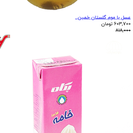
عسل با موم گلستان خمین...
603,700
تومان
818,000