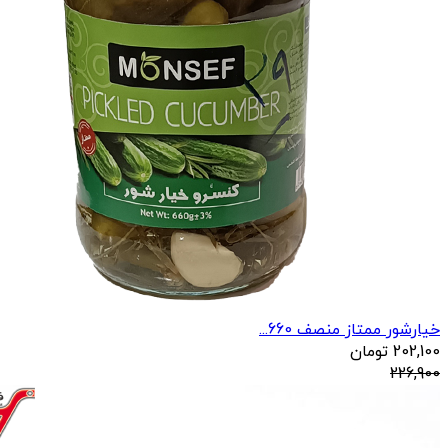
خیارشور ممتاز منصف 660...
202,100
تومان
226,900