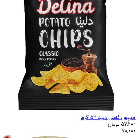
چیپس فلفلی دلینا 52 گرم
57,200
تومان
70,000