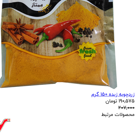
زردچوبه زبده 150 گرم
190,575
تومان
207,000
محصولات مرتبط