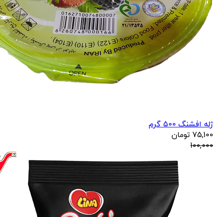
ژله افشنگ 500 گرم
75,100
تومان
100,000