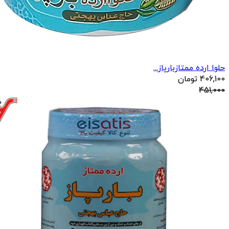
حلوا ارده ممتازبارپاز...
406,100
تومان
451,000