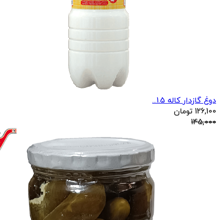
دوغ گازدار کاله 1.5...
126,100
تومان
145,000