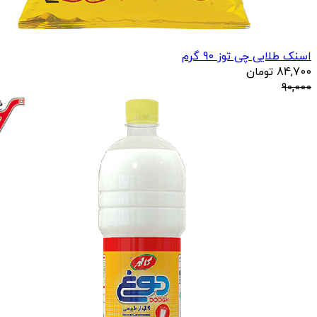
اسنک طلایی چی توز 90 گرم
84,700
تومان
90,000