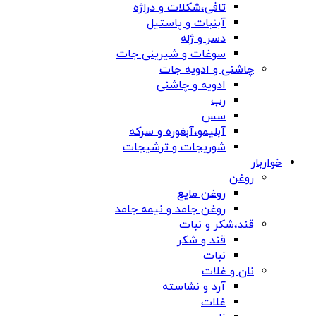
تافی،شکلات و دراژه
آبنبات و پاستیل
دسر و ژله
سوغات و شیرینی جات
چاشنی و ادویه جات
ادویه و چاشنی
رب
سس
آبلیمو،آبغوره و سرکه
شوریجات و ترشیجات
خواربار
روغن
روغن مایع
روغن جامد و نیمه جامد
قند،شکر و نبات
قند و شکر
نبات
نان و غلات
آرد و نشاسته
غلات