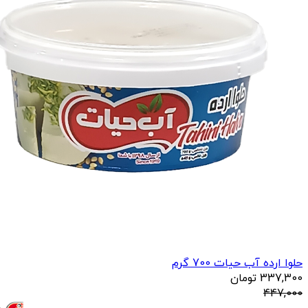
حلوا ارده آب حیات 700 گرم
337,300
تومان
447,000