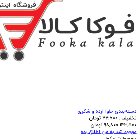
دسته‌بندی حلوا ارده و شکری
تخفیف : 44,700 تومان
143,500
98,800
تومان
موجود شد به من اطلاع بده
محصولات مکمل