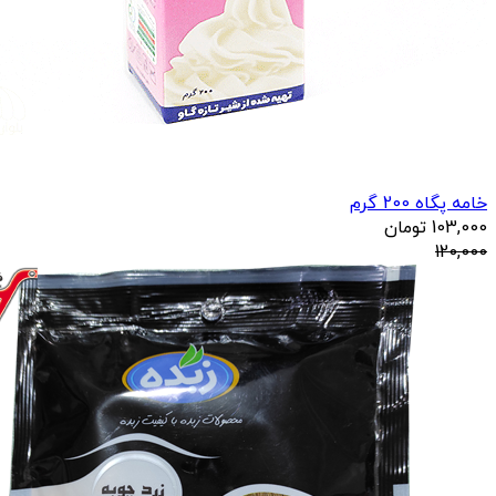
خامه پگاه 200 گرم
103,000
تومان
120,000