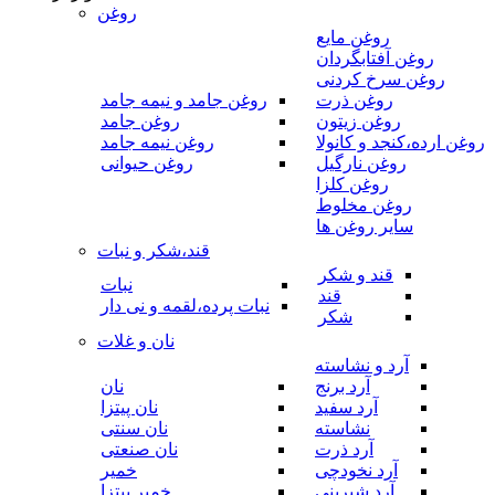
روغن
روغن مایع
روغن آفتابگردان
روغن سرخ کردنی
روغن ذرت
روغن جامد و نیمه جامد
روغن زیتون
روغن جامد
روغن ارده،کنجد و کانولا
روغن نیمه جامد
روغن نارگیل
روغن حیوانی
روغن کلزا
روغن مخلوط
سایر روغن ها
قند،شکر و نبات
قند و شکر
نبات
قند
نبات پرده،لقمه و نی دار
شکر
نان و غلات
آرد و نشاسته
آرد برنج
نان
آرد سفید
نان پیتزا
نشاسته
نان سنتی
آرد ذرت
نان صنعتی
آرد نخودچی
خمیر
آرد شیرینی
خمیر پیتزا