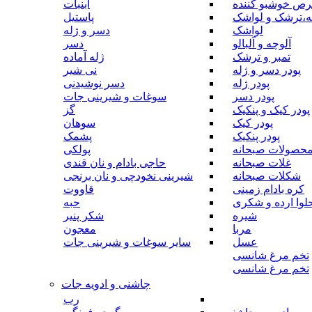
رص خوشبو کننده
آبنبات
ه،ترشک و لواشک
پاستیل
لواشک
دسر و ژله
آلوچه و آلبالو
دسر
تمبر و ترشک
ژله آماده
پودر دسر و ژله
نی شیر
پودر ژله
دسر نوشیدنی
پودر دسر
سوغات و شیرینی جات
پودر کیک و پنکیک
گز
پودر کیک
سوهان
پودر پنکیک
پشمک
حصولات صبحانه
پولکی
غلات صبحانه
حاجی بادام و نان قندی
شکلات صبحانه
شیرینی نخودچی و نان برنجی
کره بادام زمینی
قاووت
لوا ارده و شکری
حبه
شیره
شکر پنیر
مربا
معجون
عسل
سایر سوغات و شیرینی جات
تخم مرغ شانسی
تخم مرغ شانسی
چاشنی و ادویه جات
رب