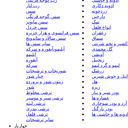
ادویه و چاشنی
رب گوجه فرنگی
ادویه دکاری
رب انار
زردچوبه
سس
دارچین
سس گوجه فرنگی
نمک
سس مایونز
انواع فلفل
سس خردل
زعفران
سس فرانسوی و هزار جزیره
سماق
سس سالاد و ساندویچ
کشیر و تخم شربتی
سایر سس ها
گل محمدی
آبلیمو،آبغوره و سرکه
آویشن
آبلیمو
زنجبیل
آبغوره
لیمو و گرد لیمو
سرکه
زرشک
شوریجات و ترشیجات
وانیل و جوش شیرین
خیار شور
هل
زیتون شور و پرورده
زیره
شور
پودر سیر و پیاز
ترشی مخلوط
عصاره ها
ترشی سیر و موسیر
آرد و پودر سوخاری
ترشی لیته
پودر نارگیل
ترشی بندری
دویه ها و چاشنی ها
ترشی فلفل
سایر ترشیجات
خواربار