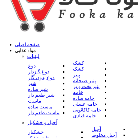
صفحه اصلی
مواد غذایی
لبنیات
کشک
دوغ
کشک
دوغ گازدار
پنیر
دوغ بدون گاز
پنیر صبحانه
شیر
پنیر پخت و پز
شیر ساده
خامه
شیر طعم دار
خامه ساده
ماست
خامه عسلی
ماست ساده
خامه کاکائویی
ماست طعم دار
خامه قنادی
آجیل و خشکبار
آجیل
خشکبار
آجیل مخلوط
میوه و صیفی جات خشک