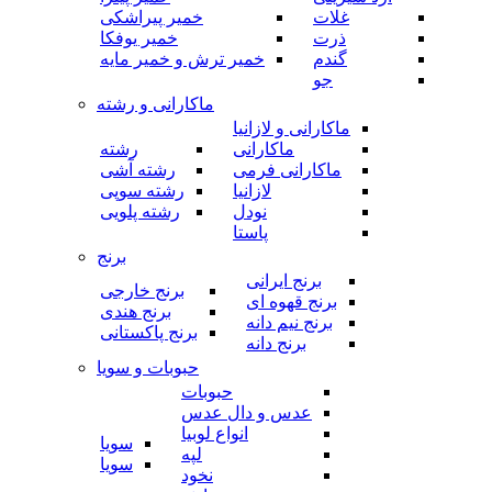
غلات
خمیر پیراشکی
ذرت
خمیر یوفکا
گندم
خمیر ترش و خمیر مایه
جو
ماکارانی و رشته
ماکارانی و لازانیا
ماکارانی
رشته
ماکارانی فرمی
رشته آشی
لازانیا
رشته سوپی
نودل
رشته پلویی
پاستا
برنج
برنج ایرانی
برنج خارجی
برنج قهوه ای
برنج هندی
برنج نیم دانه
برنج پاکستانی
برنج دانه
حبوبات و سویا
حبوبات
عدس و دال عدس
انواع لوبیا
سویا
لپه
سویا
نخود