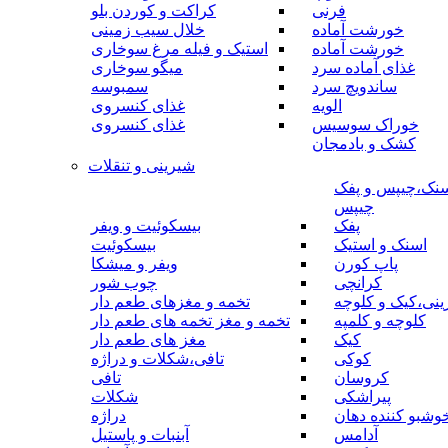
فرنی
کراکت و کوردن بلو
خورشت آماده
خلال سیب زمینی
خورشت آماده
استیک و فیله مرغ سوخاری
غذای آماده سرد
میگو سوخاری
ساندویچ سرد
سمبوسه
الویه
غذای کنسروی
خوراک سوسیس
غذای کنسروی
کشک و بادمجان
شیرینی و تنقلات
نک،چیپس و پفک
چیپس
پفک
بیسکوئیت و ویفر
اسنک و استیک
بیسکوئیت
پاپ کورن
ویفر و میشکا
کرانچی
چوب شور
نی،کیک و کلوچه
تخمه و مغزهای طعم دار
کلوچه و کلمپه
تخمه و مغز تخمه های طعم دار
کیک
مغز های طعم دار
کوکی
تافی،شکلات و دراژه
کروسان
تافی
پیراشکی
شکلات
وشبو کننده دهان
دراژه
آدامس
آبنبات و پاستیل