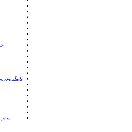
خا
بکینگ پودر،
سایر ا