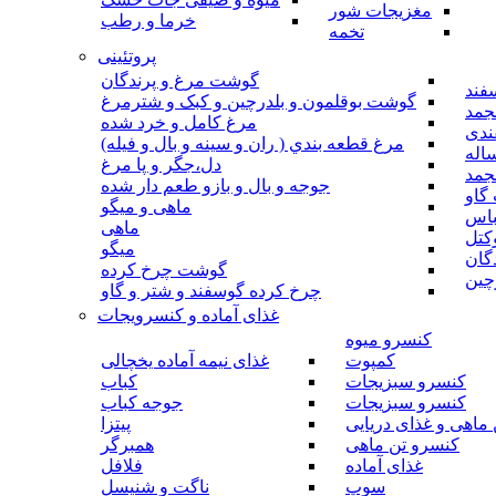
مغزیجات شور
خرما و رطب
تخمه
پروتئینی
گوشت مرغ و پرندگان
فند
گوشت بوقلمون و بلدرچین و کبک و شترمرغ
جمد
مرغ کامل و خرد شده
ندی
مرغ قطعه بندي ( ران و سينه و بال و فيله)
اله
دل،جگر و پا مرغ
جمد
جوجه و بال و بازو طعم دار شده
گاو
ماهی و میگو
باس
ماهی
کتل
میگو
گان
گوشت چرخ کرده
چین
چرخ کرده گوسفند و شتر و گاو
غذای آماده و کنسرویجات
کنسرو میوه
کمپوت
غذای نیمه آماده یخچالی
کنسرو سبزیجات
کباب
کنسرو سبزیجات
جوجه کباب
ماهی و غذای دریایی
پیتزا
کنسرو تن ماهی
همبرگر
غذای آماده
فلافل
سوپ
ناگت و شنیسل