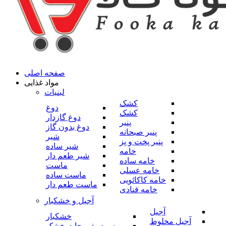
صفحه اصلی
مواد غذایی
لبنیات
کشک
دوغ
کشک
دوغ گازدار
پنیر
دوغ بدون گاز
پنیر صبحانه
شیر
پنیر پخت و پز
شیر ساده
خامه
شیر طعم دار
خامه ساده
ماست
خامه عسلی
ماست ساده
خامه کاکائویی
ماست طعم دار
خامه قنادی
آجیل و خشکبار
آجیل
خشکبار
آجیل مخلوط
میوه و صیفی جات خشک