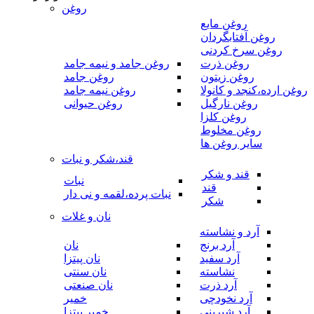
روغن
روغن مایع
روغن آفتابگردان
روغن سرخ کردنی
روغن ذرت
روغن جامد و نیمه جامد
روغن زیتون
روغن جامد
روغن ارده،کنجد و کانولا
روغن نیمه جامد
روغن نارگیل
روغن حیوانی
روغن کلزا
روغن مخلوط
سایر روغن ها
قند،شکر و نبات
قند و شکر
نبات
قند
نبات پرده،لقمه و نی دار
شکر
نان و غلات
آرد و نشاسته
آرد برنج
نان
آرد سفید
نان پیتزا
نشاسته
نان سنتی
آرد ذرت
نان صنعتی
آرد نخودچی
خمیر
آرد شیرینی
خمیر پیتزا