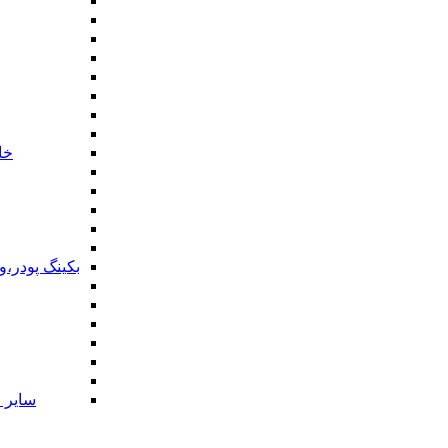
خا
بکینگ پودر،
سایر ا