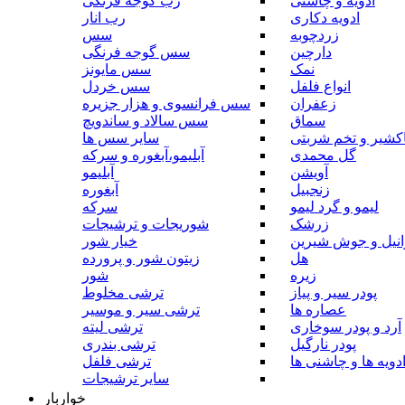
ادویه و چاشنی
رب گوجه فرنگی
ادویه دکاری
رب انار
زردچوبه
سس
دارچین
سس گوجه فرنگی
نمک
سس مایونز
انواع فلفل
سس خردل
زعفران
سس فرانسوی و هزار جزیره
سماق
سس سالاد و ساندویچ
کشیر و تخم شربتی
سایر سس ها
گل محمدی
آبلیمو،آبغوره و سرکه
آویشن
آبلیمو
زنجبیل
آبغوره
لیمو و گرد لیمو
سرکه
زرشک
شوریجات و ترشیجات
وانیل و جوش شیرین
خیار شور
هل
زیتون شور و پرورده
زیره
شور
پودر سیر و پیاز
ترشی مخلوط
عصاره ها
ترشی سیر و موسیر
آرد و پودر سوخاری
ترشی لیته
پودر نارگیل
ترشی بندری
دویه ها و چاشنی ها
ترشی فلفل
سایر ترشیجات
خواربار