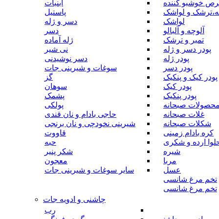
رص خوشبو کننده
آبنبات
ه،ترشک و لواشک
پاستیل
لواشک
دسر و ژله
آلوچه و آلبالو
دسر
تمبر و ترشک
ژله آماده
پودر دسر و ژله
نی شیر
پودر ژله
دسر نوشیدنی
پودر دسر
سوغات و شیرینی جات
پودر کیک و پنکیک
گز
پودر کیک
سوهان
پودر پنکیک
پشمک
حصولات صبحانه
پولکی
غلات صبحانه
حاجی بادام و نان قندی
شکلات صبحانه
شیرینی نخودچی و نان برنجی
کره بادام زمینی
قاووت
لوا ارده و شکری
حبه
شیره
شکر پنیر
مربا
معجون
عسل
سایر سوغات و شیرینی جات
تخم مرغ شانسی
تخم مرغ شانسی
چاشنی و ادویه جات
رب