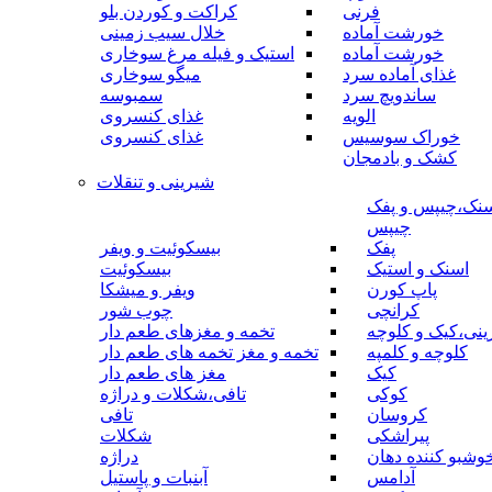
فرنی
کراکت و کوردن بلو
خورشت آماده
خلال سیب زمینی
خورشت آماده
استیک و فیله مرغ سوخاری
غذای آماده سرد
میگو سوخاری
ساندویچ سرد
سمبوسه
الویه
غذای کنسروی
خوراک سوسیس
غذای کنسروی
کشک و بادمجان
شیرینی و تنقلات
نک،چیپس و پفک
چیپس
پفک
بیسکوئیت و ویفر
اسنک و استیک
بیسکوئیت
پاپ کورن
ویفر و میشکا
کرانچی
چوب شور
نی،کیک و کلوچه
تخمه و مغزهای طعم دار
کلوچه و کلمپه
تخمه و مغز تخمه های طعم دار
کیک
مغز های طعم دار
کوکی
تافی،شکلات و دراژه
کروسان
تافی
پیراشکی
شکلات
وشبو کننده دهان
دراژه
آدامس
آبنبات و پاستیل