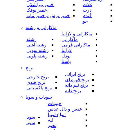
غلات
خمیر پیراشکی
ذرت
خمیر یوفکا
گندم
خمیر ترش و خمیر مایه
جو
ماکارانی و رشته
ماکارانی و لازانیا
ماکارانی
رشته
ماکارانی فرمی
رشته آشی
لازانیا
رشته سوپی
نودل
رشته پلویی
پاستا
برنج
برنج ایرانی
برنج خارجی
برنج قهوه ای
برنج هندی
برنج نیم دانه
برنج پاکستانی
برنج دانه
حبوبات و سویا
حبوبات
عدس و دال عدس
انواع لوبیا
سویا
لپه
سویا
نخود