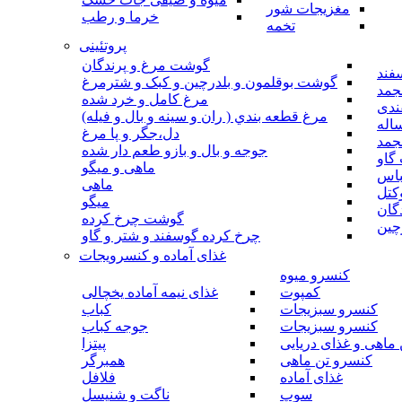
مغزیجات شور
خرما و رطب
تخمه
پروتئینی
گوشت مرغ و پرندگان
فند
گوشت بوقلمون و بلدرچین و کبک و شترمرغ
جمد
مرغ کامل و خرد شده
ندی
مرغ قطعه بندي ( ران و سينه و بال و فيله)
اله
دل،جگر و پا مرغ
جمد
جوجه و بال و بازو طعم دار شده
گاو
ماهی و میگو
باس
ماهی
کتل
میگو
گان
گوشت چرخ کرده
چین
چرخ کرده گوسفند و شتر و گاو
غذای آماده و کنسرویجات
کنسرو میوه
کمپوت
غذای نیمه آماده یخچالی
کنسرو سبزیجات
کباب
کنسرو سبزیجات
جوجه کباب
ماهی و غذای دریایی
پیتزا
کنسرو تن ماهی
همبرگر
غذای آماده
فلافل
سوپ
ناگت و شنیسل