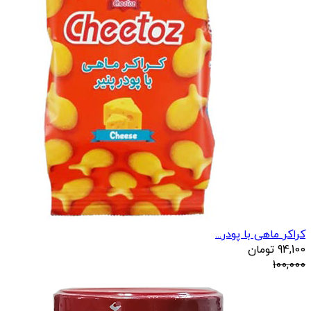
کراکر ماهی با پودر...
94,100
تومان
100,000