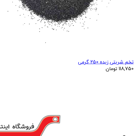
تخم شربتی زبده 250 گرمی
118,750
تومان