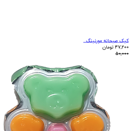
کیک صبحانه مورنینگ...
47,200
تومان
50,000