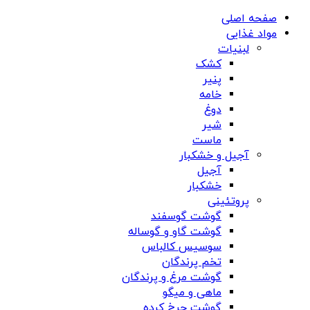
صفحه اصلی
مواد غذایی
لبنیات
کشک
پنیر
خامه
دوغ
شیر
ماست
آجیل و خشکبار
آجیل
خشکبار
پروتئینی
گوشت گوسفند
گوشت گاو و گوساله
سوسیس کالباس
تخم پرندگان
گوشت مرغ و پرندگان
ماهی و میگو
گوشت چرخ کرده