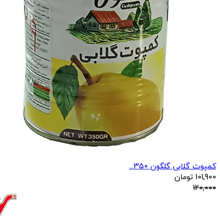
کمپوت گلابی گلگون 350...
101,900
تومان
120,000