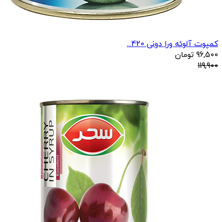
کمپوت آلوئه ورا دونی 420...
96,500
تومان
119,900