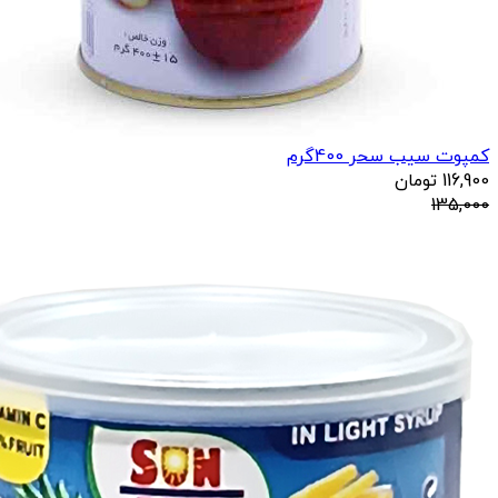
کمپوت سیب سحر 400گرم
116,900
تومان
135,000