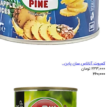
کمپوت آناناس سان پاین...
233,000
تومان
260,000