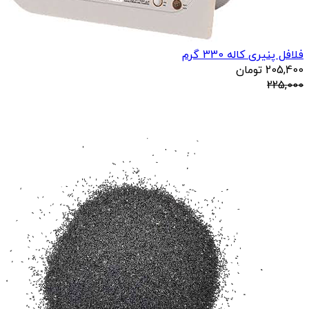
فلافل پنیری کاله 330 گرم
205,400
تومان
225,000