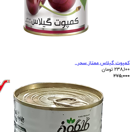
کمپوت گیلاس ممتاز سحر...
238,100
تومان
275,000