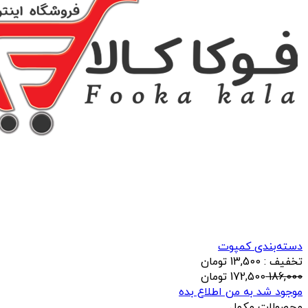
دسته‌بندی کمپوت
تخفیف : 13,500 تومان
186,000
172,500
تومان
موجود شد به من اطلاع بده
محصولات مکمل