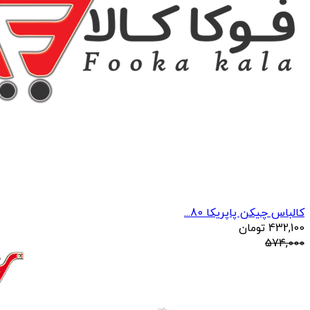
کالباس چیکن پاپریکا 80...
432,100
تومان
574,000