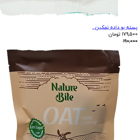
پسته بو داده نمکین...
179,500
تومان
190,000