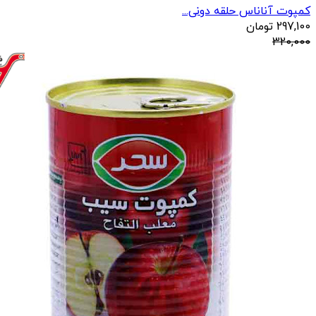
کمپوت آناناس حلقه دونی...
297,100
تومان
320,000