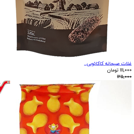
غلات صبحانه کاکائویی...
111,000
تومان
125,000