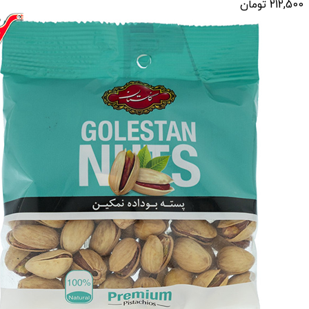
212,500
تومان