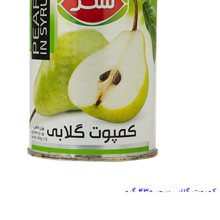
کمپوت گلابی سحر 430 گرم
119,500
تومان
138,000