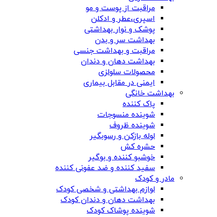
مراقبت از پوست و مو
اسپری،عطر و ادکلن
پوشک و نوار بهداشتی
بهداشت سر و بدن
مراقبت و بهداشت جنسی
بهداشت دهان و دندان
محصولات سلولزی
ایمنی در مقابل بیماری
بهداشت خانگی
پاک کننده
شوینده منسوجات
شوینده ظروف
لوله بازکن و رسوبگیر
حشره کش
خوشبو کننده و بوگیر
سفید کننده و ضد عفونی کننده
مادر و کودک
لوازم بهداشتی و شخصی کودک
بهداشت دهان و دندان کودک
شوینده پوشاک کودک