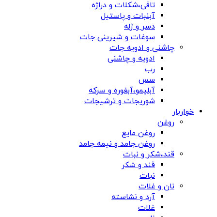
تافی،شکلات و دراژه
آبنبات و پاستیل
دسر و ژله
سوغات و شیرینی جات
چاشنی و ادویه جات
ادویه و چاشنی
رب
سس
آبلیمو،آبغوره و سرکه
شوریجات و ترشیجات
خواربار
روغن
روغن مایع
روغن جامد و نیمه جامد
قند،شکر و نبات
قند و شکر
نبات
نان و غلات
آرد و نشاسته
غلات