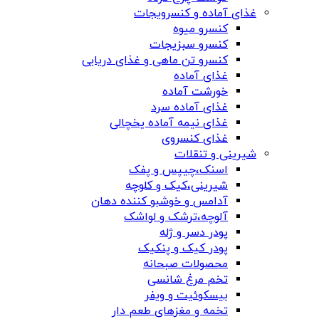
غذای آماده و کنسرویجات
کنسرو میوه
کنسرو سبزیجات
کنسرو تن ماهی و غذای دریایی
غذای آماده
خورشت آماده
غذای آماده سرد
غذای نیمه آماده یخچالی
غذای کنسروی
شیرینی و تنقلات
اسنک،چیپس و پفک
شیرینی،کیک و کلوچه
آدامس و خوشبو کننده دهان
آلوچه،ترشک و لواشک
پودر دسر و ژله
پودر کیک و پنکیک
محصولات صبحانه
تخم مرغ شانسی
بیسکوئیت و ویفر
تخمه و مغزهای طعم دار