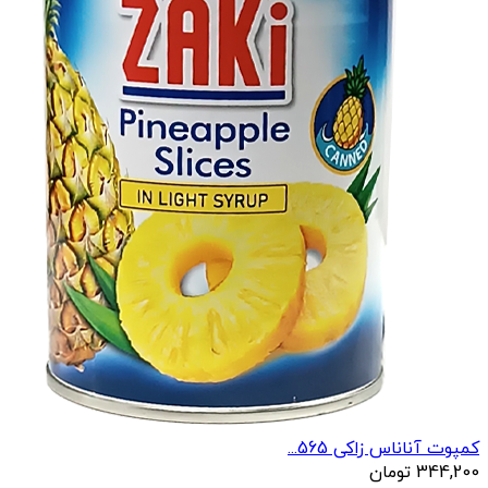
کمپوت آناناس زاکی 565...
344,200
تومان