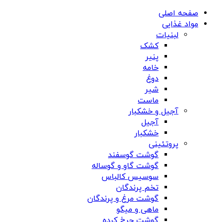
صفحه اصلی
مواد غذایی
لبنیات
کشک
پنیر
خامه
دوغ
شیر
ماست
آجیل و خشکبار
آجیل
خشکبار
پروتئینی
گوشت گوسفند
گوشت گاو و گوساله
سوسیس کالباس
تخم پرندگان
گوشت مرغ و پرندگان
ماهی و میگو
گوشت چرخ کرده