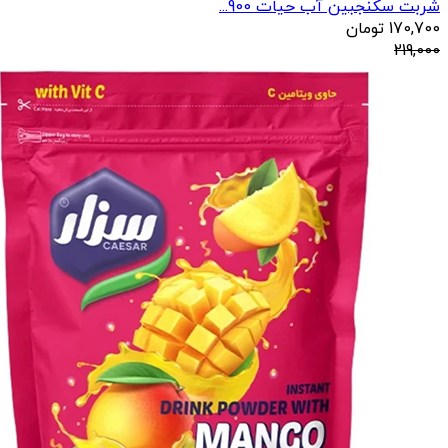
شربت سکنجبین آب حیات 900...
170,700
تومان
219,000