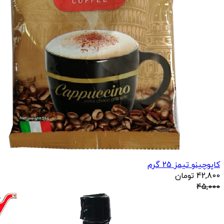
کاپوچینو تیمز 25 گرم
42,800
تومان
45,000