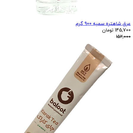
عرق شاهتره سمیه 900 گرم
145,700
تومان
152,000