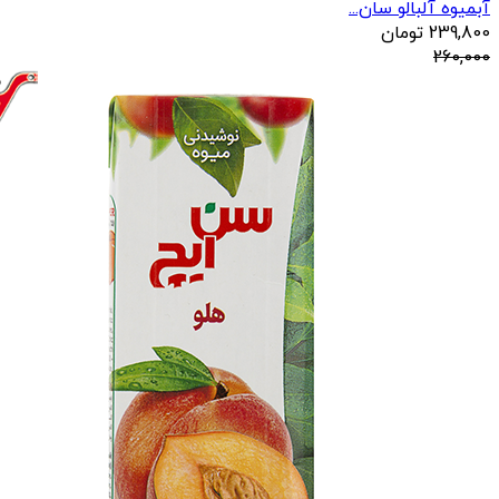
آبمیوه آلبالو سان...
239,800
تومان
260,000