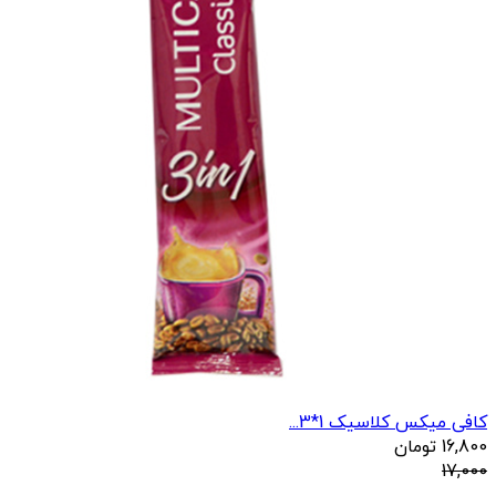
کافی میکس کلاسیک 1*3...
16,800
تومان
17,000