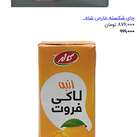
چای شکسته خارجی شاه...
876,000
تومان
999,000