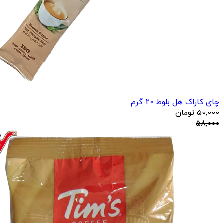
چای کاراک هل بلوط 20 گرم
50,000
تومان
58,000