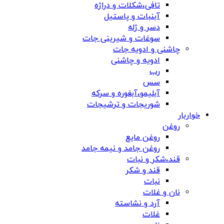
تافی،شکلات و دراژه
آبنبات و پاستیل
دسر و ژله
سوغات و شیرینی جات
چاشنی و ادویه جات
ادویه و چاشنی
رب
سس
آبلیمو،آبغوره و سرکه
شوریجات و ترشیجات
خواربار
روغن
روغن مایع
روغن جامد و نیمه جامد
قند،شکر و نبات
قند و شکر
نبات
نان و غلات
آرد و نشاسته
غلات