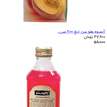
آبمیوه هلو سن ایچ 200 سی...
47,900
تومان
58,000