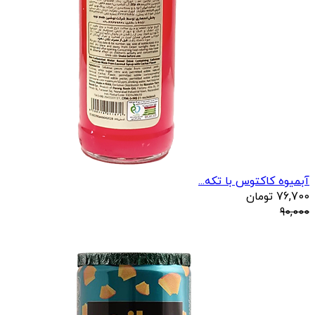
آبمیوه کاکتوس با تکه...
76,700
تومان
90,000