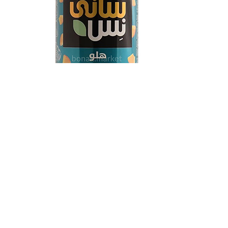
آبمیوه قوطی هلو سانی...
87,000
تومان
95,000