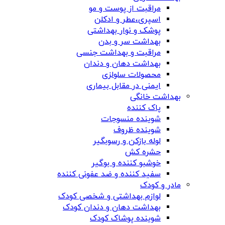
مراقبت از پوست و مو
اسپری،عطر و ادکلن
پوشک و نوار بهداشتی
بهداشت سر و بدن
مراقبت و بهداشت جنسی
بهداشت دهان و دندان
محصولات سلولزی
ایمنی در مقابل بیماری
بهداشت خانگی
پاک کننده
شوینده منسوجات
شوینده ظروف
لوله بازکن و رسوبگیر
حشره کش
خوشبو کننده و بوگیر
سفید کننده و ضد عفونی کننده
مادر و کودک
لوازم بهداشتی و شخصی کودک
بهداشت دهان و دندان کودک
شوینده پوشاک کودک