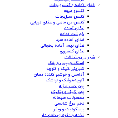
غذای آماده و کنسرویجات
کنسرو میوه
کنسرو سبزیجات
کنسرو تن ماهی و غذای دریایی
غذای آماده
خورشت آماده
غذای آماده سرد
غذای نیمه آماده یخچالی
غذای کنسروی
شیرینی و تنقلات
اسنک،چیپس و پفک
شیرینی،کیک و کلوچه
آدامس و خوشبو کننده دهان
آلوچه،ترشک و لواشک
پودر دسر و ژله
پودر کیک و پنکیک
محصولات صبحانه
تخم مرغ شانسی
بیسکوئیت و ویفر
تخمه و مغزهای طعم دار