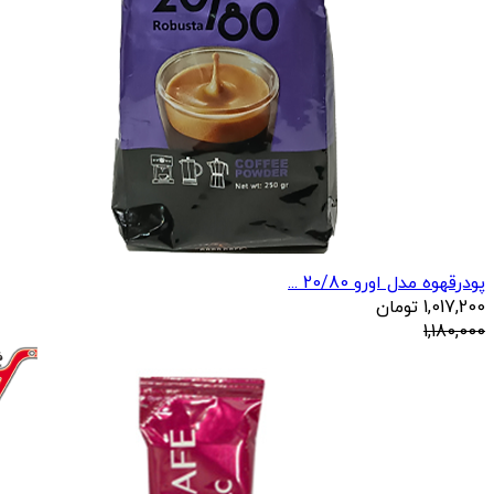
پودرقهوه مدل اورو 20/80 ...
1,017,200
تومان
1,180,000