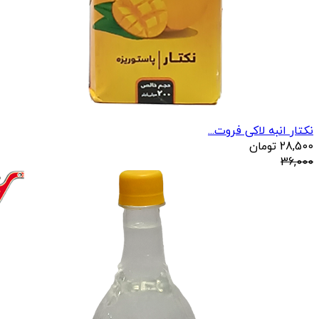
نکتار انبه لاکی فروت...
28,500
تومان
36,000