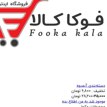
دسته‌بندی آبمیوه
تخفیف : 6,800 تومان
35,000
28,200
تومان
موجود شد به من اطلاع بده
محصولات مکمل