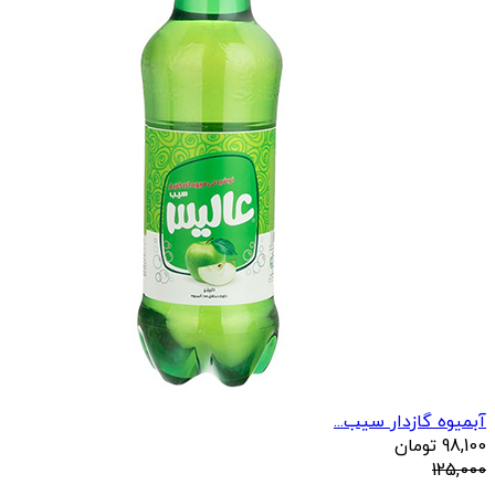
آبمیوه گازدار سیب...
98,100
تومان
125,000