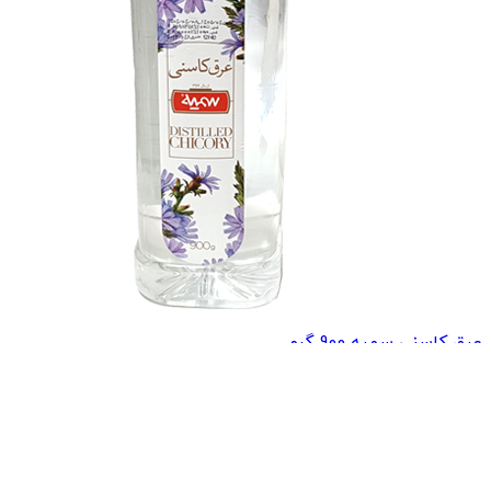
عرق کاسنی سمیه 900 گرم
144,700
تومان
152,000