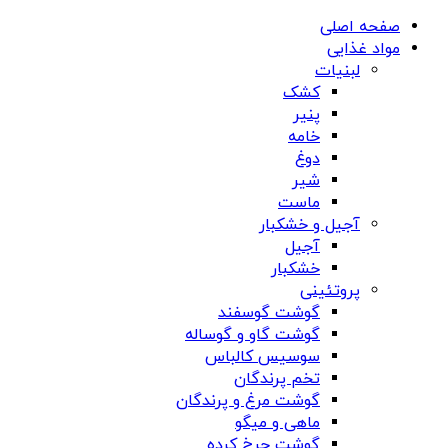
صفحه اصلی
مواد غذایی
لبنیات
کشک
پنیر
خامه
دوغ
شیر
ماست
آجیل و خشکبار
آجیل
خشکبار
پروتئینی
گوشت گوسفند
گوشت گاو و گوساله
سوسیس کالباس
تخم پرندگان
گوشت مرغ و پرندگان
ماهی و میگو
گوشت چرخ کرده