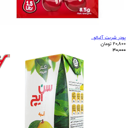
پودر شربت آلبالو...
20,800
تومان
30,000