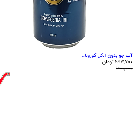
آب جو بدون الکل کورونا...
253,700
تومان
300,000