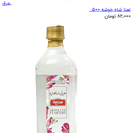
عرق
نعنا شاه خوشه 500...
82,000
تومان