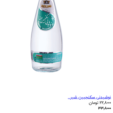
نوشیدنی سکنجبین شیر...
22,800
تومان
33,800