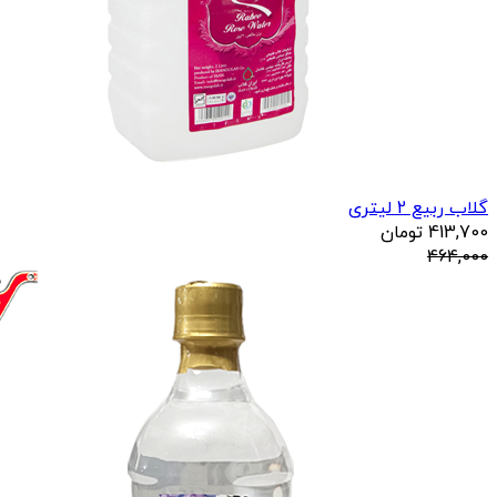
گلاب ربیع 2 لیتری
413,700
تومان
464,000