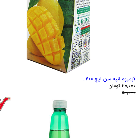
آبمیوه انبه سن ایچ 200...
40,000
تومان
50,000