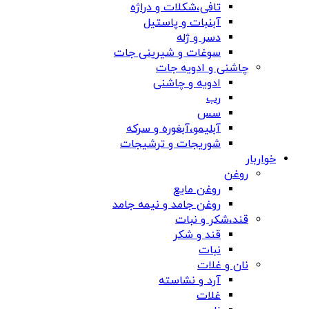
تافی،شکلات و دراژه
آبنبات و پاستیل
دسر و ژله
سوغات و شیرینی جات
چاشنی و ادویه جات
ادویه و چاشنی
رب
سس
آبلیمو،آبغوره و سرکه
شوریجات و ترشیجات
خواربار
روغن
روغن مایع
روغن جامد و نیمه جامد
قند،شکر و نبات
قند و شکر
نبات
نان و غلات
آرد و نشاسته
غلات