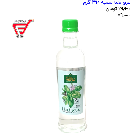
عرق نعنا سمیه 490 گرم
69,900
تومان
79,000