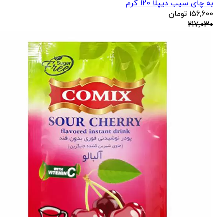
به چای سیب دیپلا 120 گرم
156,600
تومان
217,030