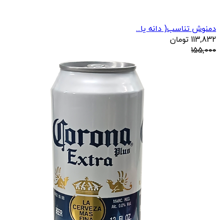
دمنوش تناسب( دانه یا...
113,832
تومان
155,000