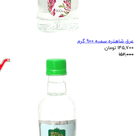
عرق شاهتره سمیه 900 گرم
145,700
تومان
152,000