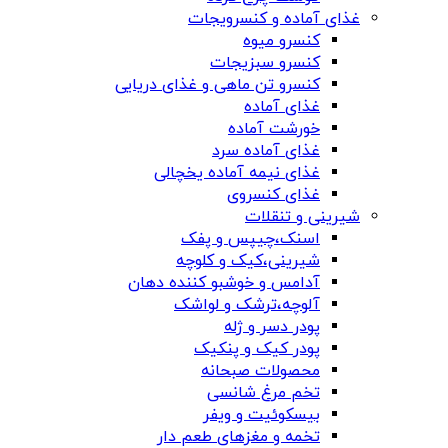
غذای آماده و کنسرویجات
کنسرو میوه
کنسرو سبزیجات
کنسرو تن ماهی و غذای دریایی
غذای آماده
خورشت آماده
غذای آماده سرد
غذای نیمه آماده یخچالی
غذای کنسروی
شیرینی و تنقلات
اسنک،چیپس و پفک
شیرینی،کیک و کلوچه
آدامس و خوشبو کننده دهان
آلوچه،ترشک و لواشک
پودر دسر و ژله
پودر کیک و پنکیک
محصولات صبحانه
تخم مرغ شانسی
بیسکوئیت و ویفر
تخمه و مغزهای طعم دار