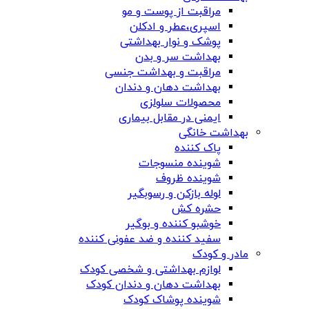
مراقبت از پوست و مو
اسپری،عطر و ادکلن
پوشک و نوار بهداشتی
بهداشت سر و بدن
مراقبت و بهداشت جنسی
بهداشت دهان و دندان
محصولات سلولزی
ایمنی در مقابل بیماری
بهداشت خانگی
پاک کننده
شوینده منسوجات
شوینده ظروف
لوله بازکن و رسوبگیر
حشره کش
خوشبو کننده و بوگیر
سفید کننده و ضد عفونی کننده
مادر و کودک
لوازم بهداشتی و شخصی کودک
بهداشت دهان و دندان کودک
شوینده پوشاک کودک