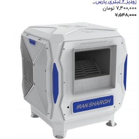
زودپز 6 لیتری پارس...
7,400,000
تومان
7,548,000