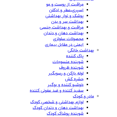
مراقبت از پوست و مو
اسپری،عطر و ادکلن
پوشک و نوار بهداشتی
بهداشت سر و بدن
مراقبت و بهداشت جنسی
بهداشت دهان و دندان
محصولات سلولزی
ایمنی در مقابل بیماری
بهداشت خانگی
پاک کننده
شوینده منسوجات
شوینده ظروف
لوله بازکن و رسوبگیر
حشره کش
خوشبو کننده و بوگیر
سفید کننده و ضد عفونی کننده
مادر و کودک
لوازم بهداشتی و شخصی کودک
بهداشت دهان و دندان کودک
شوینده پوشاک کودک