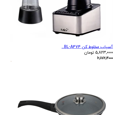
آسیاب مخلوط کن BL-A474...
5,823,000
تومان
6,172,400