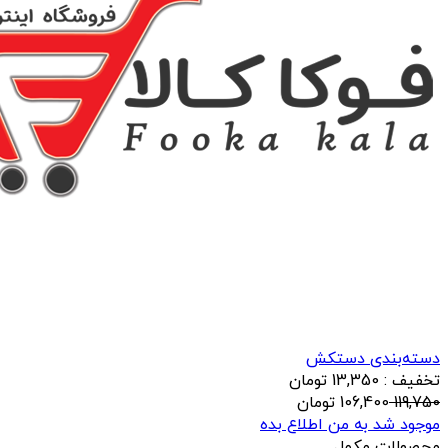
دسته‌بندی دستکش
تخفیف : 13,350 تومان
119,750
106,400
تومان
موجود شد به من اطلاع بده
محصولات مکمل