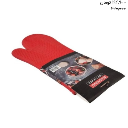
194,900
تومان
220,000