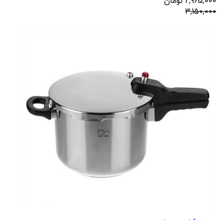
2,965,000
تومان
3,150,000