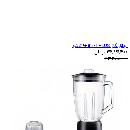
اجاق گاز G-120-TPLUS تاکنو
32,891,400
تومان
33,275,000