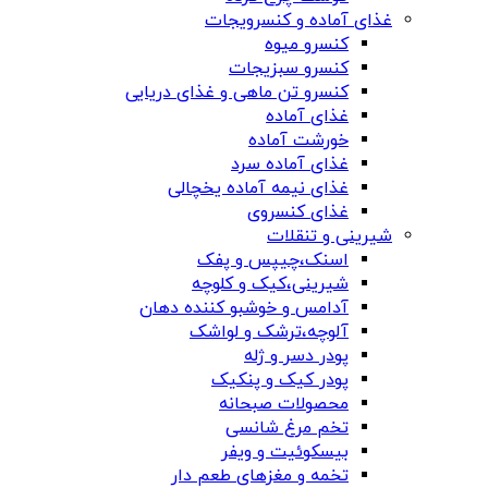
غذای آماده و کنسرویجات
کنسرو میوه
کنسرو سبزیجات
کنسرو تن ماهی و غذای دریایی
غذای آماده
خورشت آماده
غذای آماده سرد
غذای نیمه آماده یخچالی
غذای کنسروی
شیرینی و تنقلات
اسنک،چیپس و پفک
شیرینی،کیک و کلوچه
آدامس و خوشبو کننده دهان
آلوچه،ترشک و لواشک
پودر دسر و ژله
پودر کیک و پنکیک
محصولات صبحانه
تخم مرغ شانسی
بیسکوئیت و ویفر
تخمه و مغزهای طعم دار