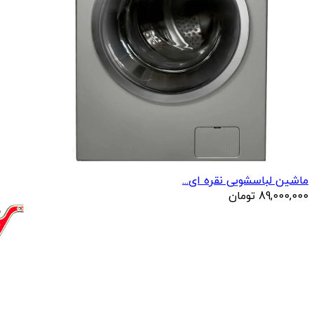
ماشین لباسشویی نقره ای...
89,000,000
تومان