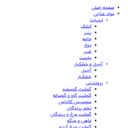
صفحه اصلی
مواد غذایی
لبنیات
کشک
پنیر
خامه
دوغ
شیر
ماست
آجیل و خشکبار
آجیل
خشکبار
پروتئینی
گوشت گوسفند
گوشت گاو و گوساله
سوسیس کالباس
تخم پرندگان
گوشت مرغ و پرندگان
ماهی و میگو
گوشت چرخ کرده