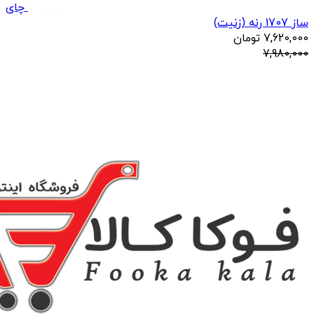
چای
ساز 1707 رنه (زنیت)
7,620,000
تومان
7,980,000