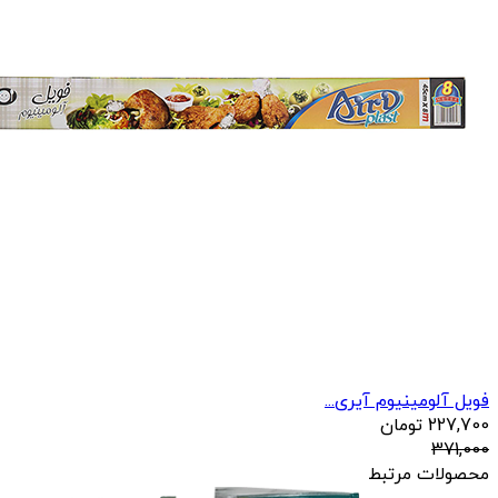
فویل آلومینیوم آیری...
227,700
تومان
371,000
محصولات مرتبط