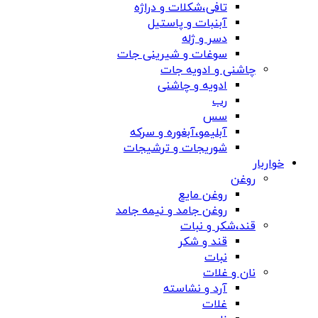
تافی،شکلات و دراژه
آبنبات و پاستیل
دسر و ژله
سوغات و شیرینی جات
چاشنی و ادویه جات
ادویه و چاشنی
رب
سس
آبلیمو،آبغوره و سرکه
شوریجات و ترشیجات
خواربار
روغن
روغن مایع
روغن جامد و نیمه جامد
قند،شکر و نبات
قند و شکر
نبات
نان و غلات
آرد و نشاسته
غلات