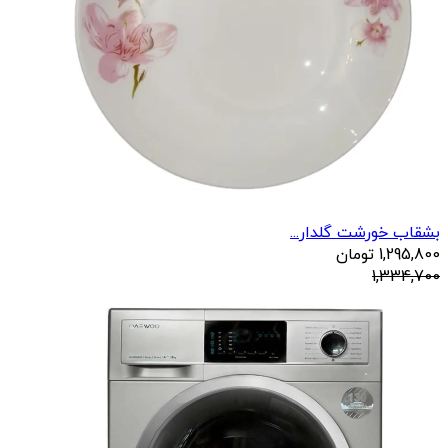
بشقاب خورشت گلدار...
1,295,800
تومان
1,334,700