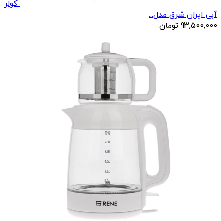
کولر
آبی ایران شرق مدل...
93,500,000
تومان