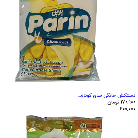
دستکش خانگی ساق کوتاه...
170,900
تومان
200,000