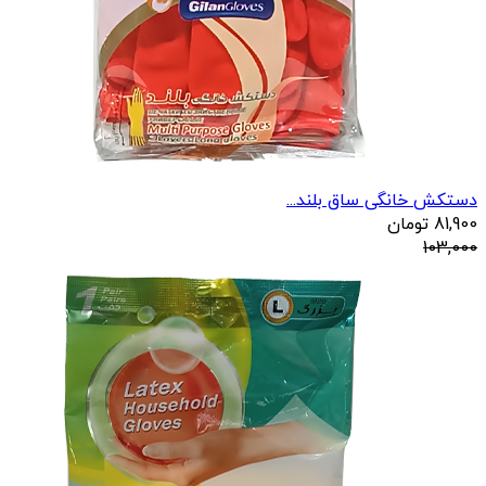
دستکش خانگی ساق بلند...
81,900
تومان
103,000