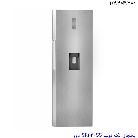
104,403,300
یخچال تک درب SRi-20SS دوو