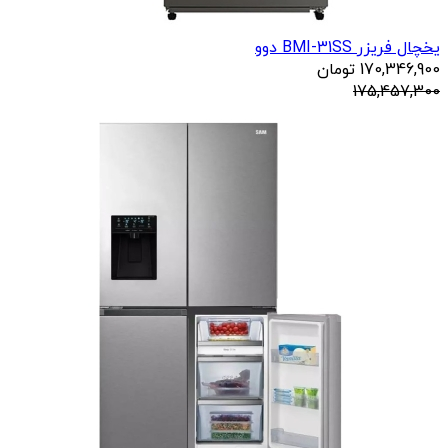
یخچال فریزر BMI-31SS دوو
170,346,900
تومان
175,457,300