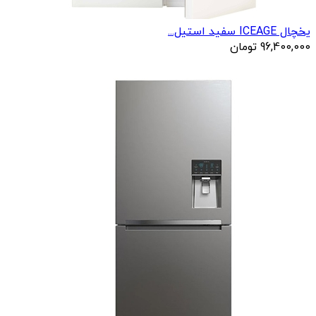
یخچال ICEAGE سفید استیل...
96,400,000
تومان