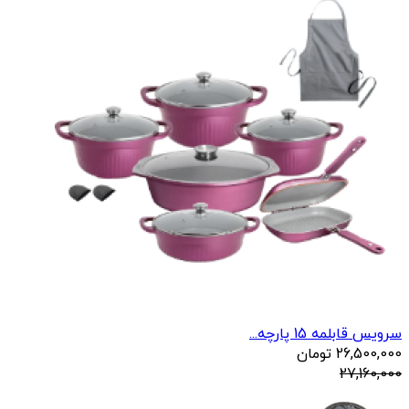
سرویس قابلمه 15 پارچه...
26,500,000
تومان
27,160,000