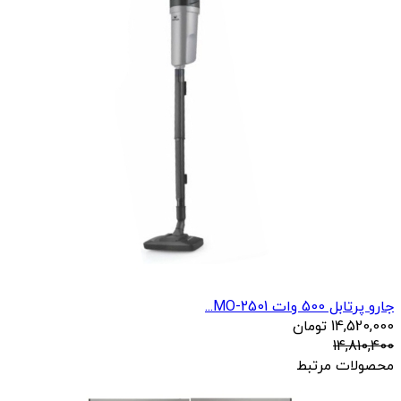
جارو پرتابل 500 وات MO-2501...
14,520,000
تومان
14,810,400
محصولات مرتبط