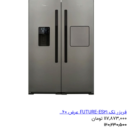
فریزر تک FUTURE-ES21 عرض 60...
117,873,000
تومان
120,230,500