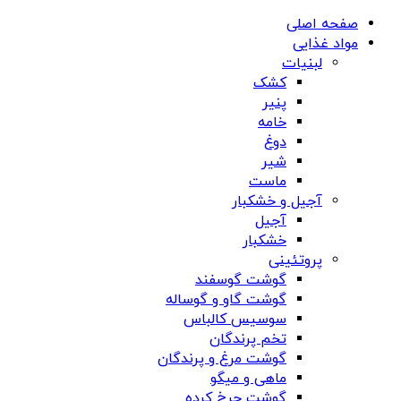
صفحه اصلی
مواد غذایی
لبنیات
کشک
پنیر
خامه
دوغ
شیر
ماست
آجیل و خشکبار
آجیل
خشکبار
پروتئینی
گوشت گوسفند
گوشت گاو و گوساله
سوسیس کالباس
تخم پرندگان
گوشت مرغ و پرندگان
ماهی و میگو
گوشت چرخ کرده