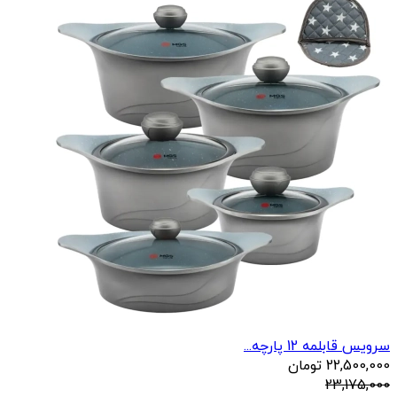
سرویس قابلمه 12 پارچه...
22,500,000
تومان
23,175,000