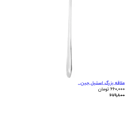
ملاقه بزرگ استیل جین...
660,000
تومان
679,800