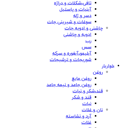
تافی،شکلات و دراژه
آبنبات و پاستیل
دسر و ژله
سوغات و شیرینی جات
چاشنی و ادویه جات
ادویه و چاشنی
رب
سس
آبلیمو،آبغوره و سرکه
شوریجات و ترشیجات
خواربار
روغن
روغن مایع
روغن جامد و نیمه جامد
قند،شکر و نبات
قند و شکر
نبات
نان و غلات
آرد و نشاسته
غلات