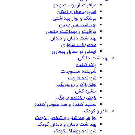
مراقبت از پوست و مو
اسپری،عطر و ادکلن
پوشک و نوار بهداشتی
بهداشت سر و بدن
مراقبت و بهداشت جنسی
بهداشت دهان و دندان
محصولات سلولزی
ایمنی در مقابل بیماری
بهداشت خانگی
پاک کننده
شوینده منسوجات
شوینده ظروف
لوله بازکن و رسوبگیر
حشره کش
خوشبو کننده و بوگیر
سفید کننده و ضد عفونی کننده
مادر و کودک
لوازم بهداشتی و شخصی کودک
بهداشت دهان و دندان کودک
شوینده پوشاک کودک