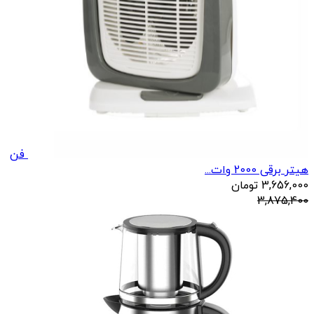
فن
هیتر برقی 2000 وات...
3,656,000
تومان
3,875,400