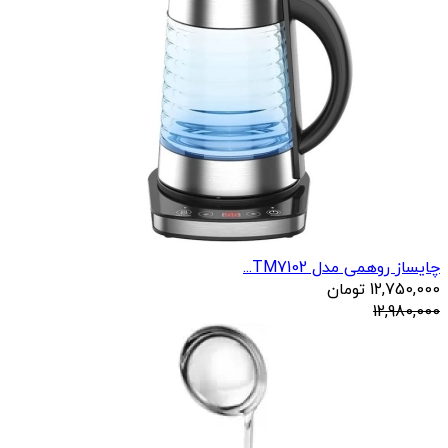
چایساز روهمی مدل TM7102...
12,750,000
تومان
12,980,000