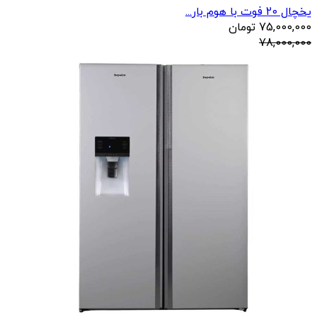
یخچال 20 فوت با هوم بار...
75,000,000
تومان
78,000,000