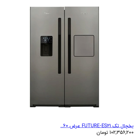
یخچال تک FUTURE-ES21 عرض 60...
102,356,200
تومان