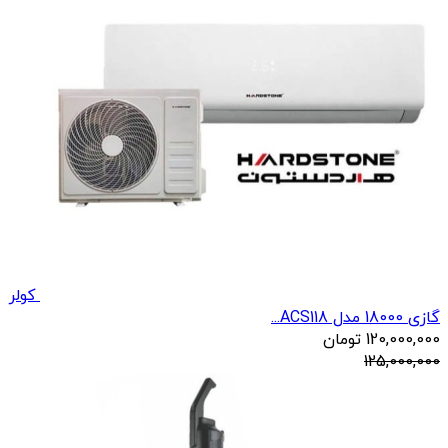
کولر
گازی 18000 مدل ACS118...
120,000,000
تومان
125,000,000