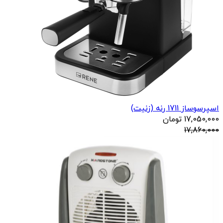
اسپرسوساز 1711 رنه (زنیت)
17,050,000
تومان
17,860,000