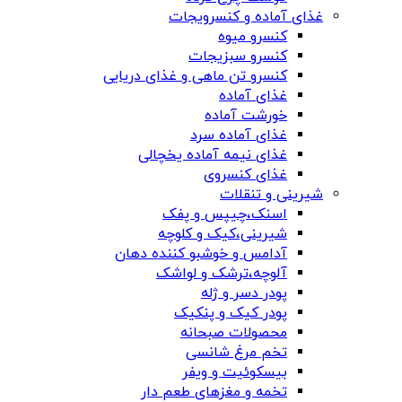
غذای آماده و کنسرویجات
کنسرو میوه
کنسرو سبزیجات
کنسرو تن ماهی و غذای دریایی
غذای آماده
خورشت آماده
غذای آماده سرد
غذای نیمه آماده یخچالی
غذای کنسروی
شیرینی و تنقلات
اسنک،چیپس و پفک
شیرینی،کیک و کلوچه
آدامس و خوشبو کننده دهان
آلوچه،ترشک و لواشک
پودر دسر و ژله
پودر کیک و پنکیک
محصولات صبحانه
تخم مرغ شانسی
بیسکوئیت و ویفر
تخمه و مغزهای طعم دار