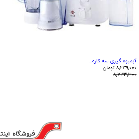
آبمیوه گیری سه کاره...
8,239,000
تومان
8,733,300