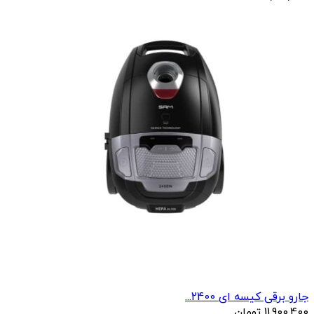
جارو برقی کیسه ای 2400...
11,900,400
تومان