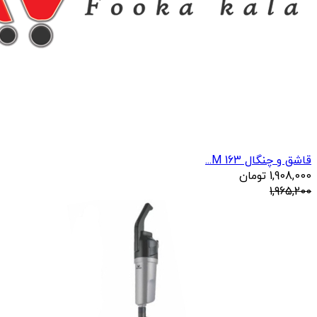
قاشق و چنگال 163 M...
1,908,000
تومان
1,965,200