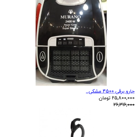
جارو برقی 4500 مشکی...
25,800,000
تومان
26,316,000