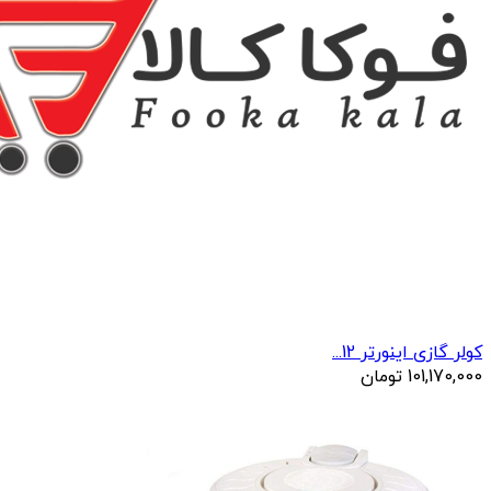
کولر گازی اینورتر 12...
101,170,000
تومان