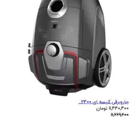
جاروبرقی کیسه ای 2400...
11,440,400
تومان
11,669,200