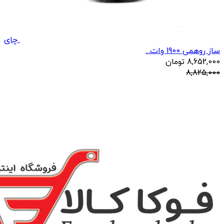
چای
ساز روهمی 1900 وات...
8,652,000
تومان
8,825,000