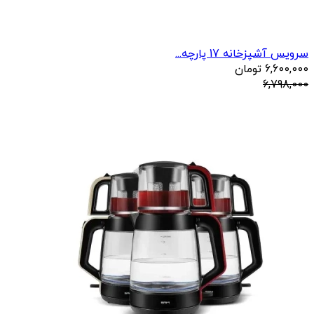
سرویس آشپزخانه 17 پارچه...
6,600,000
تومان
6,798,000