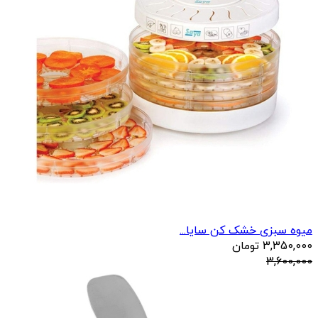
میوه سبزی خشک کن سایا...
3,350,000
تومان
3,600,000