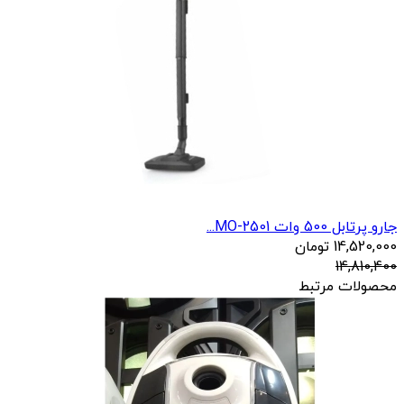
جارو پرتابل 500 وات MO-2501...
14,520,000
تومان
14,810,400
محصولات مرتبط