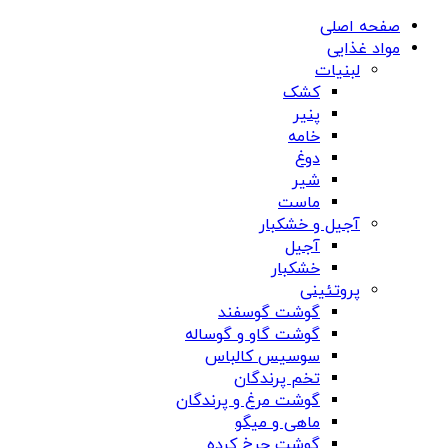
صفحه اصلی
مواد غذایی
لبنیات
کشک
پنیر
خامه
دوغ
شیر
ماست
آجیل و خشکبار
آجیل
خشکبار
پروتئینی
گوشت گوسفند
گوشت گاو و گوساله
سوسیس کالباس
تخم پرندگان
گوشت مرغ و پرندگان
ماهی و میگو
گوشت چرخ کرده