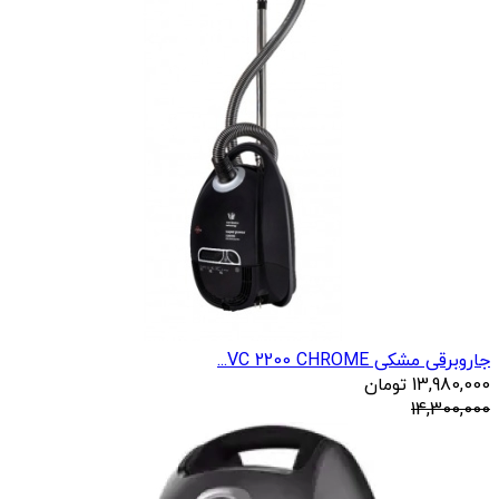
جاروبرقی مشکی VC 2200 CHROME...
13,980,000
تومان
14,300,000