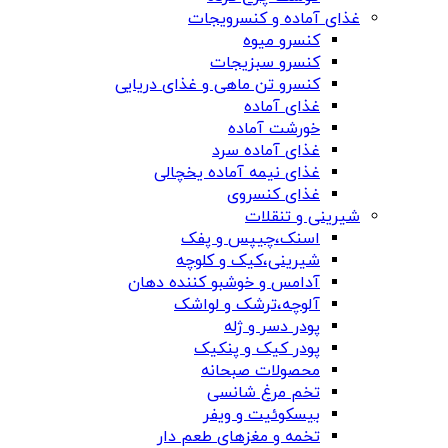
غذای آماده و کنسرویجات
کنسرو میوه
کنسرو سبزیجات
کنسرو تن ماهی و غذای دریایی
غذای آماده
خورشت آماده
غذای آماده سرد
غذای نیمه آماده یخچالی
غذای کنسروی
شیرینی و تنقلات
اسنک،چیپس و پفک
شیرینی،کیک و کلوچه
آدامس و خوشبو کننده دهان
آلوچه،ترشک و لواشک
پودر دسر و ژله
پودر کیک و پنکیک
محصولات صبحانه
تخم مرغ شانسی
بیسکوئیت و ویفر
تخمه و مغزهای طعم دار