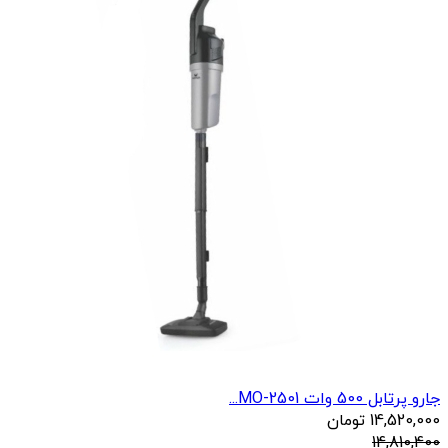
جارو پرتابل 500 وات MO-2501...
14,520,000
تومان
14,810,400