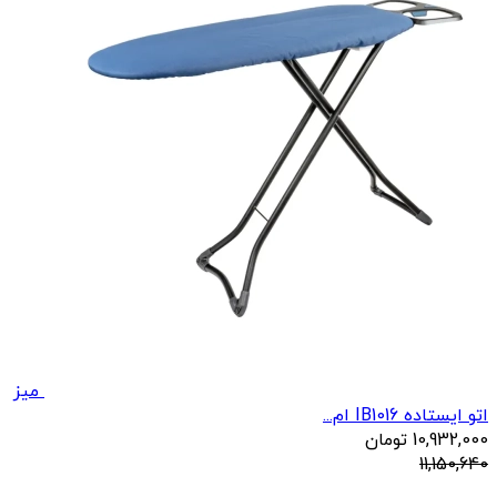
میز
اتو ایستاده IB1016 ام...
10,932,000
تومان
11,150,640