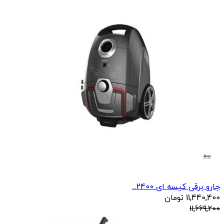
جارو برقی کیسه ای 2400...
11,440,400
تومان
11,669,200