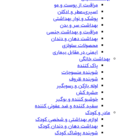
مراقبت از پوست و مو
اسپری،عطر و ادکلن
پوشک و نوار بهداشتی
بهداشت سر و بدن
مراقبت و بهداشت جنسی
بهداشت دهان و دندان
محصولات سلولزی
ایمنی در مقابل بیماری
بهداشت خانگی
پاک کننده
شوینده منسوجات
شوینده ظروف
لوله بازکن و رسوبگیر
حشره کش
خوشبو کننده و بوگیر
سفید کننده و ضد عفونی کننده
مادر و کودک
لوازم بهداشتی و شخصی کودک
بهداشت دهان و دندان کودک
شوینده پوشاک کودک