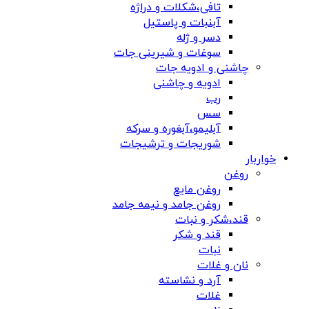
تافی،شکلات و دراژه
آبنبات و پاستیل
دسر و ژله
سوغات و شیرینی جات
چاشنی و ادویه جات
ادویه و چاشنی
رب
سس
آبلیمو،آبغوره و سرکه
شوریجات و ترشیجات
خواربار
روغن
روغن مایع
روغن جامد و نیمه جامد
قند،شکر و نبات
قند و شکر
نبات
نان و غلات
آرد و نشاسته
غلات