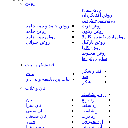
روغن
روغن مایع
روغن آفتابگردان
روغن سرخ کردنی
روغن ذرت
روغن جامد و نیمه جامد
روغن زیتون
روغن جامد
روغن ارده،کنجد و کانولا
روغن نیمه جامد
روغن نارگیل
روغن حیوانی
روغن کلزا
روغن مخلوط
سایر روغن ها
قند،شکر و نبات
قند و شکر
نبات
قند
نبات پرده،لقمه و نی دار
شکر
نان و غلات
آرد و نشاسته
آرد برنج
نان
آرد سفید
نان پیتزا
نشاسته
نان سنتی
آرد ذرت
نان صنعتی
آرد نخودچی
خمیر
آرد شیرینی
خمیر پیتزا