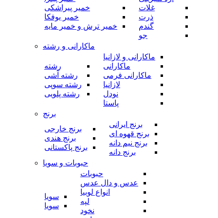
غلات
خمیر پیراشکی
ذرت
خمیر یوفکا
گندم
خمیر ترش و خمیر مایه
جو
ماکارانی و رشته
ماکارانی و لازانیا
ماکارانی
رشته
ماکارانی فرمی
رشته آشی
لازانیا
رشته سوپی
نودل
رشته پلویی
پاستا
برنج
برنج ایرانی
برنج خارجی
برنج قهوه ای
برنج هندی
برنج نیم دانه
برنج پاکستانی
برنج دانه
حبوبات و سویا
حبوبات
عدس و دال عدس
انواع لوبیا
سویا
لپه
سویا
نخود