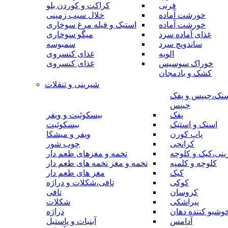
فرنی
کراکت و کوردن بلو
خورشت آماده
خلال سیب زمینی
خورشت آماده
استیک و فیله مرغ سوخاری
غذای آماده سرد
میگو سوخاری
ساندویچ سرد
سمبوسه
الویه
غذای کنسروی
خوراک سوسیس
غذای کنسروی
کشک و بادمجان
شیرینی و تنقلات
نک،چیپس و پفک
چیپس
پفک
بیسکوئیت و ویفر
اسنک و استیک
بیسکوئیت
پاپ کورن
ویفر و میشکا
کرانچی
چوب شور
نی،کیک و کلوچه
تخمه و مغزهای طعم دار
کلوچه و کلمپه
تخمه و مغز تخمه های طعم دار
کیک
مغز های طعم دار
کوکی
تافی،شکلات و دراژه
کروسان
تافی
پیراشکی
شکلات
وشبو کننده دهان
دراژه
آدامس
آبنبات و پاستیل