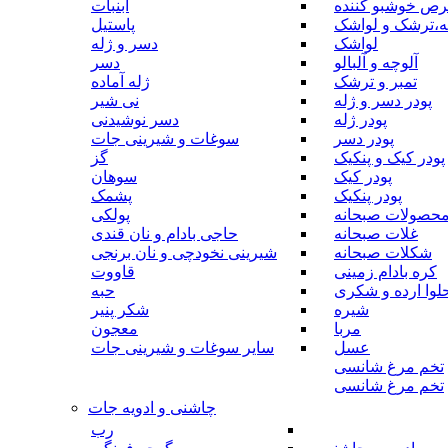
رص خوشبو کننده
آبنبات
ه،ترشک و لواشک
پاستیل
لواشک
دسر و ژله
آلوچه و آلبالو
دسر
تمبر و ترشک
ژله آماده
پودر دسر و ژله
نی شیر
پودر ژله
دسر نوشیدنی
پودر دسر
سوغات و شیرینی جات
پودر کیک و پنکیک
گز
پودر کیک
سوهان
پودر پنکیک
پشمک
حصولات صبحانه
پولکی
غلات صبحانه
حاجی بادام و نان قندی
شکلات صبحانه
شیرینی نخودچی و نان برنجی
کره بادام زمینی
قاووت
لوا ارده و شکری
حبه
شیره
شکر پنیر
مربا
معجون
عسل
سایر سوغات و شیرینی جات
تخم مرغ شانسی
تخم مرغ شانسی
چاشنی و ادویه جات
رب