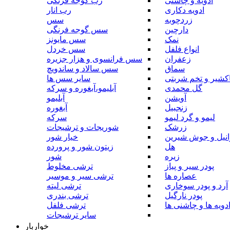
ادویه و چاشنی
رب گوجه فرنگی
ادویه دکاری
رب انار
زردچوبه
سس
دارچین
سس گوجه فرنگی
نمک
سس مایونز
انواع فلفل
سس خردل
زعفران
سس فرانسوی و هزار جزیره
سماق
سس سالاد و ساندویچ
کشیر و تخم شربتی
سایر سس ها
گل محمدی
آبلیمو،آبغوره و سرکه
آویشن
آبلیمو
زنجبیل
آبغوره
لیمو و گرد لیمو
سرکه
زرشک
شوریجات و ترشیجات
وانیل و جوش شیرین
خیار شور
هل
زیتون شور و پرورده
زیره
شور
پودر سیر و پیاز
ترشی مخلوط
عصاره ها
ترشی سیر و موسیر
آرد و پودر سوخاری
ترشی لیته
پودر نارگیل
ترشی بندری
دویه ها و چاشنی ها
ترشی فلفل
سایر ترشیجات
خواربار