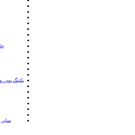
خا
بکینگ پودر،
سایر ا