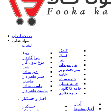
صفحه اصلی
مواد غذایی
لبنیات
کشک
دوغ
کشک
دوغ گازدار
پنیر
دوغ بدون گاز
پنیر صبحانه
شیر
پنیر پخت و پز
شیر ساده
خامه
شیر طعم دار
خامه ساده
ماست
خامه عسلی
ماست ساده
خامه کاکائویی
ماست طعم دار
خامه قنادی
آجیل و خشکبار
آجیل
خشکبار
آجیل مخلوط
میوه و صیفی جات خشک