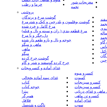
مغزیجات شور
خرما و رطب
تخمه
پروتئینی
گوشت مرغ و پرندگان
فند
گوشت بوقلمون و بلدرچین و کبک و شترمرغ
جمد
مرغ کامل و خرد شده
ندی
مرغ قطعه بندي ( ران و سينه و بال و فيله)
اله
دل،جگر و پا مرغ
جمد
جوجه و بال و بازو طعم دار شده
گاو
ماهی و میگو
باس
ماهی
کتل
میگو
گان
گوشت چرخ کرده
چین
چرخ کرده گوسفند و شتر و گاو
غذای آماده و کنسرویجات
کنسرو میوه
کمپوت
غذای نیمه آماده یخچالی
کنسرو سبزیجات
کباب
کنسرو سبزیجات
جوجه کباب
ماهی و غذای دریایی
پیتزا
کنسرو تن ماهی
همبرگر
غذای آماده
فلافل
سوپ
ناگت و شنیسل