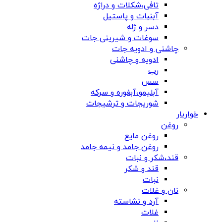
تافی،شکلات و دراژه
آبنبات و پاستیل
دسر و ژله
سوغات و شیرینی جات
چاشنی و ادویه جات
ادویه و چاشنی
رب
سس
آبلیمو،آبغوره و سرکه
شوریجات و ترشیجات
خواربار
روغن
روغن مایع
روغن جامد و نیمه جامد
قند،شکر و نبات
قند و شکر
نبات
نان و غلات
آرد و نشاسته
غلات