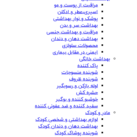
مراقبت از پوست و مو
اسپری،عطر و ادکلن
پوشک و نوار بهداشتی
بهداشت سر و بدن
مراقبت و بهداشت جنسی
بهداشت دهان و دندان
محصولات سلولزی
ایمنی در مقابل بیماری
بهداشت خانگی
پاک کننده
شوینده منسوجات
شوینده ظروف
لوله بازکن و رسوبگیر
حشره کش
خوشبو کننده و بوگیر
سفید کننده و ضد عفونی کننده
مادر و کودک
لوازم بهداشتی و شخصی کودک
بهداشت دهان و دندان کودک
شوینده پوشاک کودک