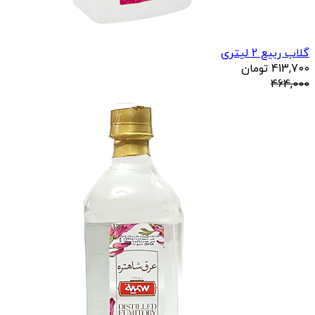
گلاب ربیع 2 لیتری
413,700
تومان
464,000