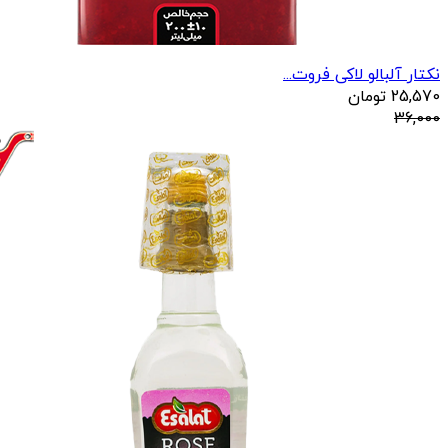
نکتار آلبالو لاکی فروت...
25,570
تومان
36,000