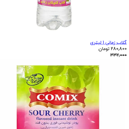
گلاب زمانی 1 لیتری
280,800
تومان
332,000