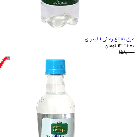
عرق نعناع زمانی 1 لیتر ی
133,400
تومان
158,000