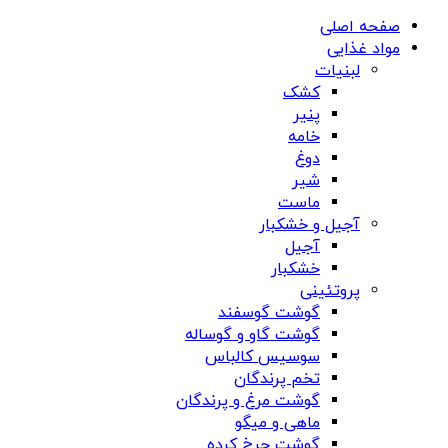
صفحه اصلی
مواد غذایی
لبنیات
کشک
پنیر
خامه
دوغ
شیر
ماست
آجیل و خشکبار
آجیل
خشکبار
پروتئینی
گوشت گوسفند
گوشت گاو و گوساله
سوسیس کالباس
تخم پرندگان
گوشت مرغ و پرندگان
ماهی و میگو
گوشت چرخ کرده