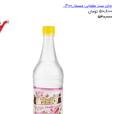
چای سبز مقوایی مسما_400...
510,800
تومان
530,000