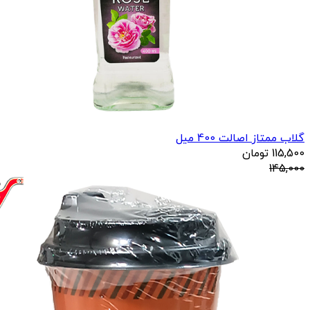
گلاب ممتاز اصالت 400 میل
115,500
تومان
145,000