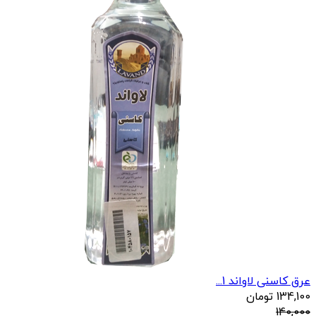
عرق کاسنی لاواند 1...
134,100
تومان
140,000