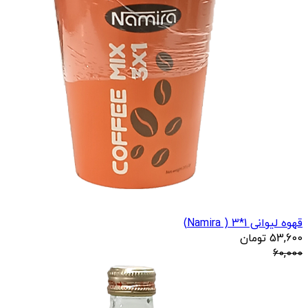
قهوه لیوانی 1*3 ( Namira)
53,600
تومان
60,000