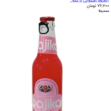
آبمیوه استوایی با تکه...
76,700
تومان
90,000