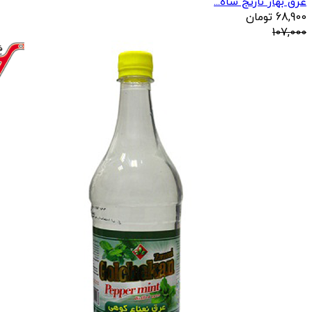
عرق بهار نارنج شاه...
68,900
تومان
107,000