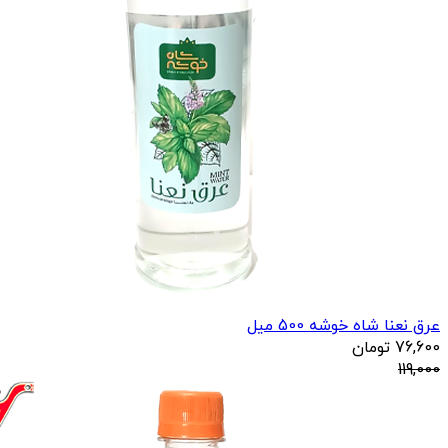
عرق نعنا شاه خوشه 500 میل
76,600
تومان
119,000