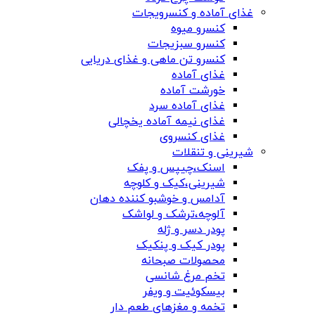
غذای آماده و کنسرویجات
کنسرو میوه
کنسرو سبزیجات
کنسرو تن ماهی و غذای دریایی
غذای آماده
خورشت آماده
غذای آماده سرد
غذای نیمه آماده یخچالی
غذای کنسروی
شیرینی و تنقلات
اسنک،چیپس و پفک
شیرینی،کیک و کلوچه
آدامس و خوشبو کننده دهان
آلوچه،ترشک و لواشک
پودر دسر و ژله
پودر کیک و پنکیک
محصولات صبحانه
تخم مرغ شانسی
بیسکوئیت و ویفر
تخمه و مغزهای طعم دار