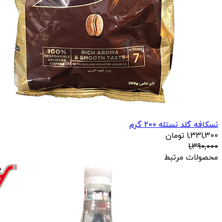
نسکافه گلد نستله 200 گرم
1,331,300
تومان
1,390,000
محصولات مرتبط