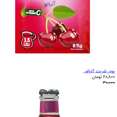
پودر شربت آلبالو...
20,800
تومان
30,000