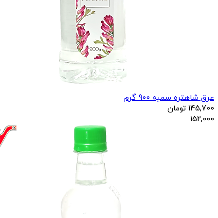
عرق شاهتره سمیه 900 گرم
145,700
تومان
152,000