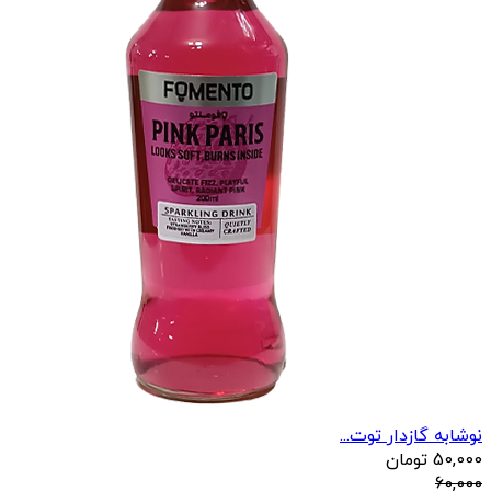
نوشابه گازدار توت...
50,000
تومان
60,000