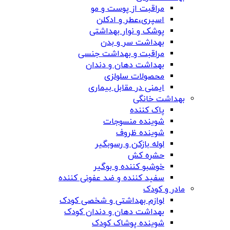
مراقبت از پوست و مو
اسپری،عطر و ادکلن
پوشک و نوار بهداشتی
بهداشت سر و بدن
مراقبت و بهداشت جنسی
بهداشت دهان و دندان
محصولات سلولزی
ایمنی در مقابل بیماری
بهداشت خانگی
پاک کننده
شوینده منسوجات
شوینده ظروف
لوله بازکن و رسوبگیر
حشره کش
خوشبو کننده و بوگیر
سفید کننده و ضد عفونی کننده
مادر و کودک
لوازم بهداشتی و شخصی کودک
بهداشت دهان و دندان کودک
شوینده پوشاک کودک