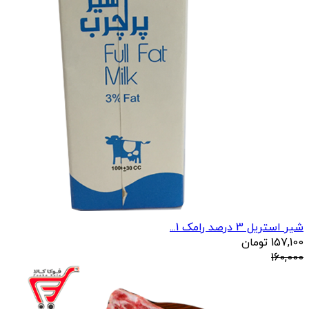
شیر استریل 3 درصد رامک 1...
157,100
تومان
160,000