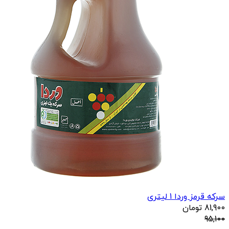
سرکه قرمز وردا 1 لیتری
81,900
تومان
95,100