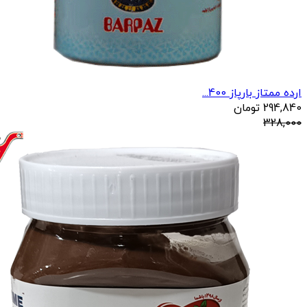
ارده ممتاز بارپاز 400...
294,840
تومان
328,000