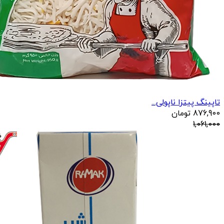
تاپینگ پیتزا ناپولی...
876,900
تومان
1,061,000