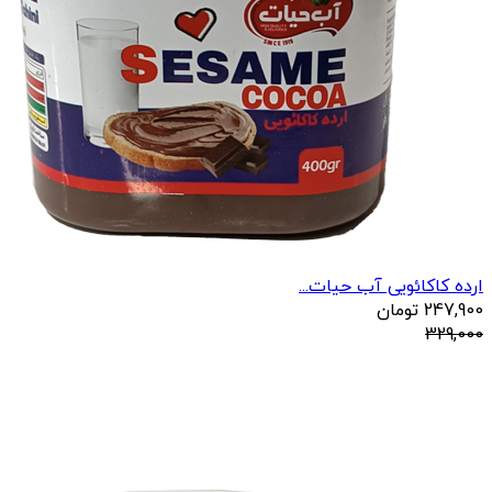
ارده کاکائویی آب حیات...
247,900
تومان
329,000