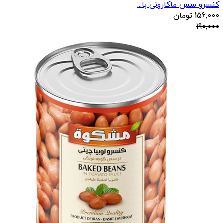
کنسرو سس ماکارونی با...
156,000
تومان
190,000