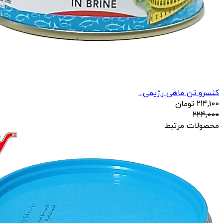
کنسرو تن ماهی رژیمی...
214,100
تومان
224,000
محصولات مرتبط