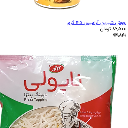
جوش شیرین آرامیس 125 گرم
86,500
تومان
94,841