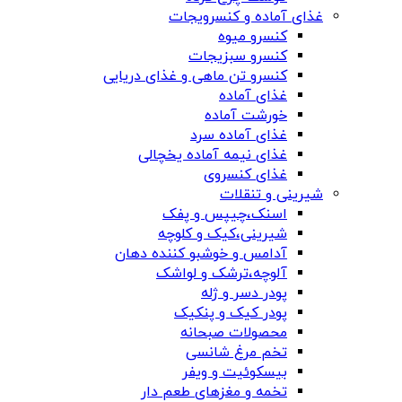
غذای آماده و کنسرویجات
کنسرو میوه
کنسرو سبزیجات
کنسرو تن ماهی و غذای دریایی
غذای آماده
خورشت آماده
غذای آماده سرد
غذای نیمه آماده یخچالی
غذای کنسروی
شیرینی و تنقلات
اسنک،چیپس و پفک
شیرینی،کیک و کلوچه
آدامس و خوشبو کننده دهان
آلوچه،ترشک و لواشک
پودر دسر و ژله
پودر کیک و پنکیک
محصولات صبحانه
تخم مرغ شانسی
بیسکوئیت و ویفر
تخمه و مغزهای طعم دار