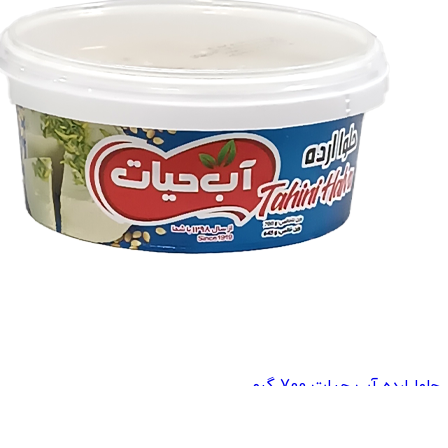
حلوا ارده آب حیات 700 گرم
337,300
تومان
447,000