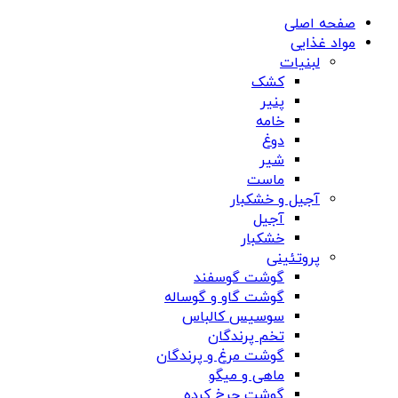
صفحه اصلی
مواد غذایی
لبنیات
کشک
پنیر
خامه
دوغ
شیر
ماست
آجیل و خشکبار
آجیل
خشکبار
پروتئینی
گوشت گوسفند
گوشت گاو و گوساله
سوسیس کالباس
تخم پرندگان
گوشت مرغ و پرندگان
ماهی و میگو
گوشت چرخ کرده