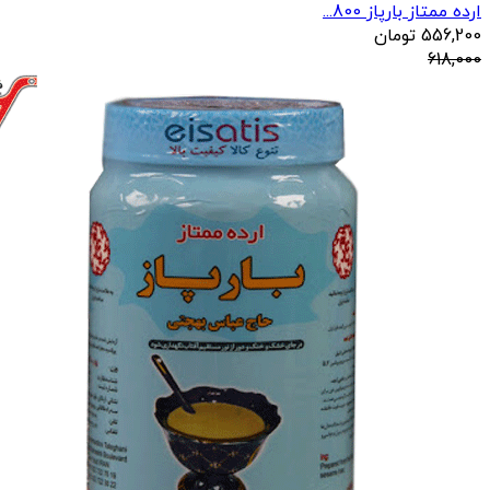
ارده ممتاز بارپاز 800...
556,200
تومان
618,000