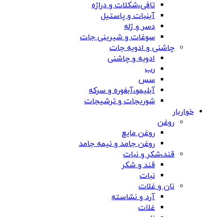
تافی،شکلات و دراژه
آبنبات و پاستیل
دسر و ژله
سوغات و شیرینی جات
چاشنی و ادویه جات
ادویه و چاشنی
رب
سس
آبلیمو،آبغوره و سرکه
شوریجات و ترشیجات
خواربار
روغن
روغن مایع
روغن جامد و نیمه جامد
قند،شکر و نبات
قند و شکر
نبات
نان و غلات
آرد و نشاسته
غلات