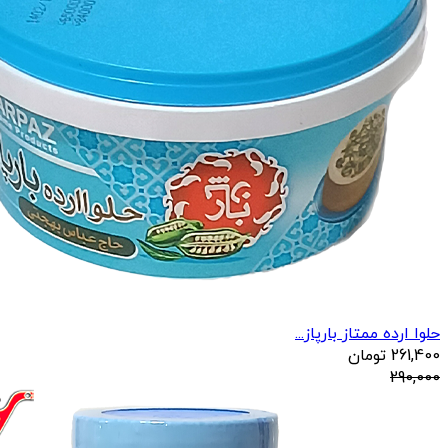
حلوا ارده ممتاز بارپاز...
261,400
تومان
290,000