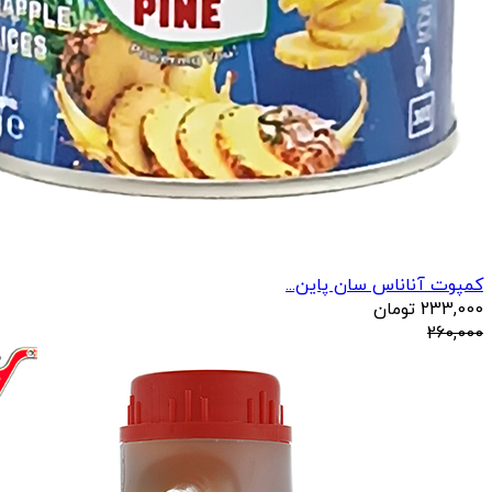
کمپوت آناناس سان پاین...
233,000
تومان
260,000