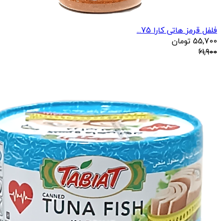
فلفل قرمز هاتی کارا 75...
55,700
تومان
61,900