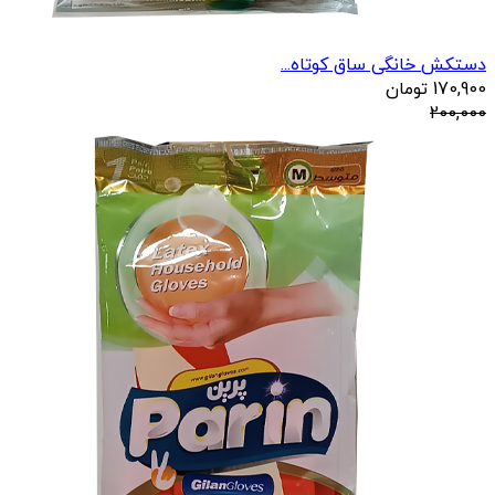
دستکش خانگی ساق کوتاه...
170,900
تومان
200,000