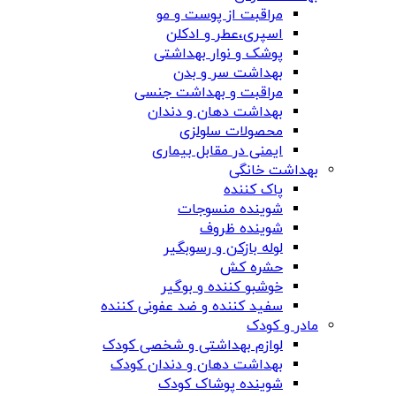
مراقبت از پوست و مو
اسپری،عطر و ادکلن
پوشک و نوار بهداشتی
بهداشت سر و بدن
مراقبت و بهداشت جنسی
بهداشت دهان و دندان
محصولات سلولزی
ایمنی در مقابل بیماری
بهداشت خانگی
پاک کننده
شوینده منسوجات
شوینده ظروف
لوله بازکن و رسوبگیر
حشره کش
خوشبو کننده و بوگیر
سفید کننده و ضد عفونی کننده
مادر و کودک
لوازم بهداشتی و شخصی کودک
بهداشت دهان و دندان کودک
شوینده پوشاک کودک