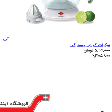
آب
مرکبات گیری بیسمارک...
5,996,000
تومان
6,355,800