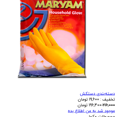
دسته‌بندی دستکش
تخفیف : 19,600 تومان
216,000
196,400
تومان
موجود شد به من اطلاع بده
محصولات مکمل