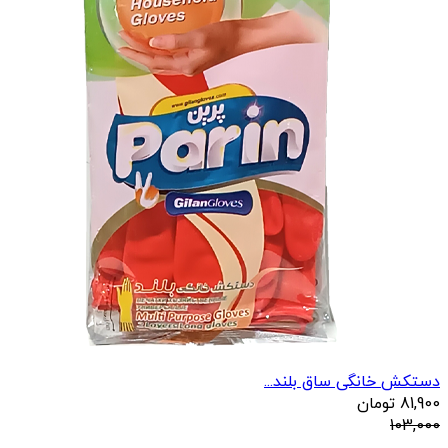
دستکش خانگی ساق بلند...
81,900
تومان
103,000