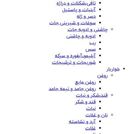
تافی،شکلات و دراژه
آبنبات و پاستیل
دسر و ژله
سوغات و شیرینی جات
چاشنی و ادویه جات
ادویه و چاشنی
رب
سس
آبلیمو،آبغوره و سرکه
شوریجات و ترشیجات
خواربار
روغن
روغن مایع
روغن جامد و نیمه جامد
قند،شکر و نبات
قند و شکر
نبات
نان و غلات
آرد و نشاسته
غلات