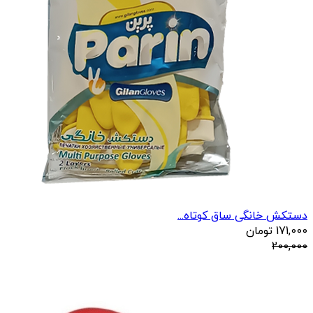
دستکش خانگی ساق کوتاه...
171,000
تومان
200,000