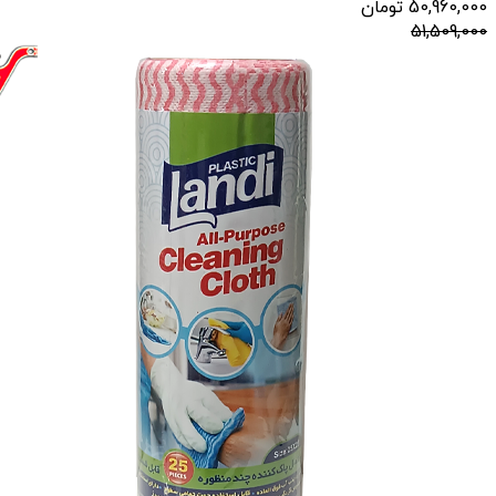
50,960,000
تومان
51,509,000