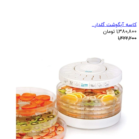
کاسه آبگوشت گلدار...
1,380,800
تومان
1,422,200