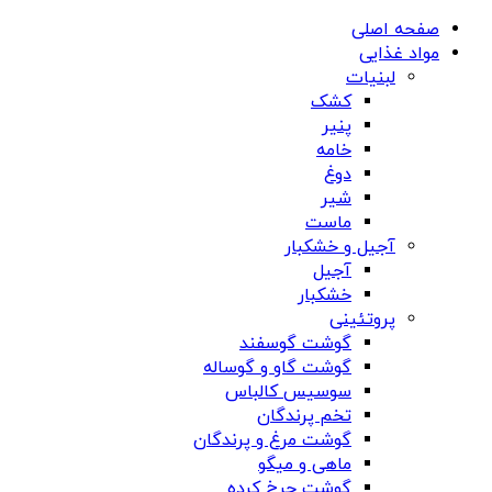
صفحه اصلی
مواد غذایی
لبنیات
کشک
پنیر
خامه
دوغ
شیر
ماست
آجیل و خشکبار
آجیل
خشکبار
پروتئینی
گوشت گوسفند
گوشت گاو و گوساله
سوسیس کالباس
تخم پرندگان
گوشت مرغ و پرندگان
ماهی و میگو
گوشت چرخ کرده