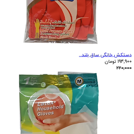
دستکش خانگی ساق بلند...
194,900
تومان
220,000