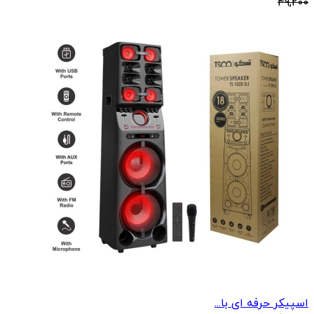
49,200
اسپیکر حرفه ای با...