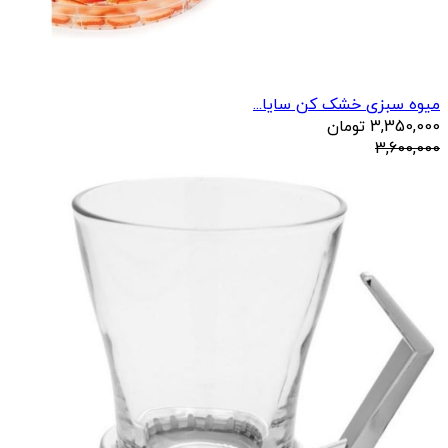
میوه سبزی خشک کن سایا...
3,350,000
تومان
3,600,000