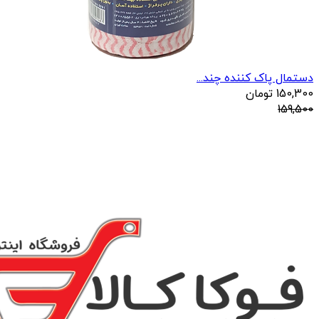
دستمال پاک کننده چند...
150,300
تومان
159,500