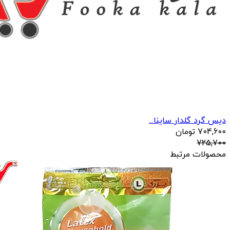
دیس گرد گلدار ساینا...
704,600
تومان
725,700
محصولات مرتبط