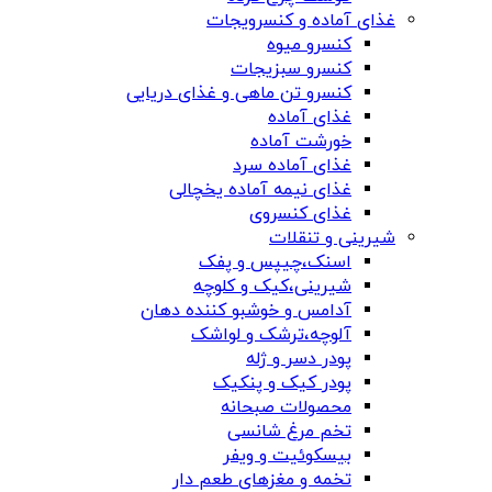
غذای آماده و کنسرویجات
کنسرو میوه
کنسرو سبزیجات
کنسرو تن ماهی و غذای دریایی
غذای آماده
خورشت آماده
غذای آماده سرد
غذای نیمه آماده یخچالی
غذای کنسروی
شیرینی و تنقلات
اسنک،چیپس و پفک
شیرینی،کیک و کلوچه
آدامس و خوشبو کننده دهان
آلوچه،ترشک و لواشک
پودر دسر و ژله
پودر کیک و پنکیک
محصولات صبحانه
تخم مرغ شانسی
بیسکوئیت و ویفر
تخمه و مغزهای طعم دار