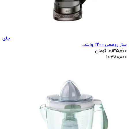
چای
ساز روهمی 2200 وات...
10,135,000
تومان
10,380,000