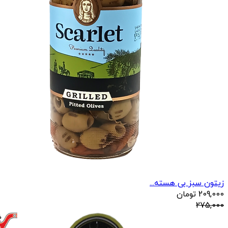
زیتون سبز بی هسته...
209,000
تومان
275,000