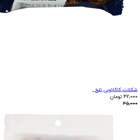
شکلات کاکائویی تلخ...
42,000
تومان
45,000