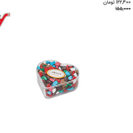
122,400
تومان
155,000