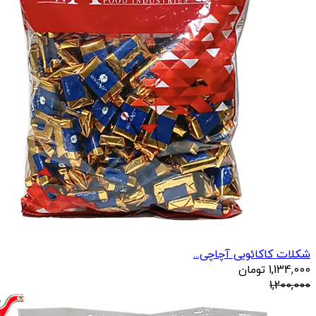
شکلات کاکائویی آچاچی...
1,134,000
تومان
1,200,000