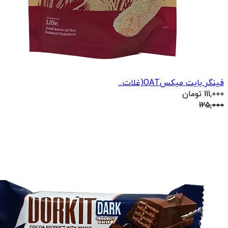
فینگر بایت میکسOAT(غلات...
111,000
تومان
125,000