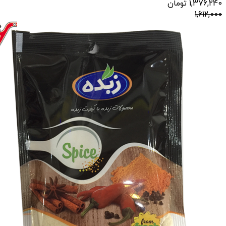
1,376,240
تومان
1,612,000