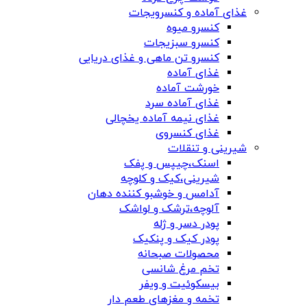
غذای آماده و کنسرویجات
کنسرو میوه
کنسرو سبزیجات
کنسرو تن ماهی و غذای دریایی
غذای آماده
خورشت آماده
غذای آماده سرد
غذای نیمه آماده یخچالی
غذای کنسروی
شیرینی و تنقلات
اسنک،چیپس و پفک
شیرینی،کیک و کلوچه
آدامس و خوشبو کننده دهان
آلوچه،ترشک و لواشک
پودر دسر و ژله
پودر کیک و پنکیک
محصولات صبحانه
تخم مرغ شانسی
بیسکوئیت و ویفر
تخمه و مغزهای طعم دار