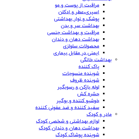
مراقبت از پوست و مو
اسپری،عطر و ادکلن
پوشک و نوار بهداشتی
بهداشت سر و بدن
مراقبت و بهداشت جنسی
بهداشت دهان و دندان
محصولات سلولزی
ایمنی در مقابل بیماری
بهداشت خانگی
پاک کننده
شوینده منسوجات
شوینده ظروف
لوله بازکن و رسوبگیر
حشره کش
خوشبو کننده و بوگیر
سفید کننده و ضد عفونی کننده
مادر و کودک
لوازم بهداشتی و شخصی کودک
بهداشت دهان و دندان کودک
شوینده پوشاک کودک