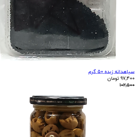
سیاهدانه زبده 50 گرم
97,400
تومان
102,500