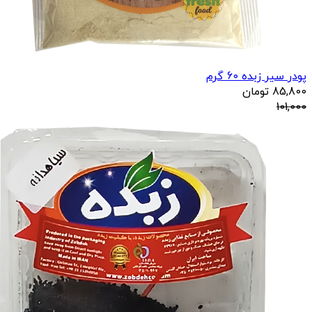
پودر سیر زبده 60 گرم
85,800
تومان
101,000