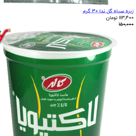
زیره سیاه گل ندا 30 گرم
113,400
تومان
150,000