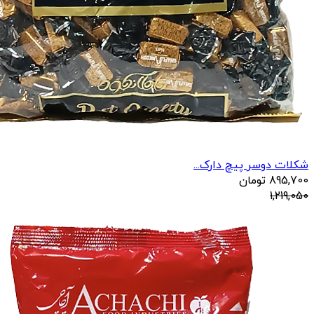
شکلات دوسر پیچ دارک...
895,700
تومان
1,219,050