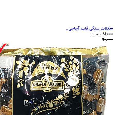
شکلات سنگی قلب آچاچی...
81,000
تومان
90,000