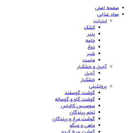
صفحه اصلی
مواد غذایی
لبنیات
کشک
پنیر
خامه
دوغ
شیر
ماست
آجیل و خشکبار
آجیل
خشکبار
پروتئینی
گوشت گوسفند
گوشت گاو و گوساله
سوسیس کالباس
تخم پرندگان
گوشت مرغ و پرندگان
ماهی و میگو
گوشت چرخ کرده