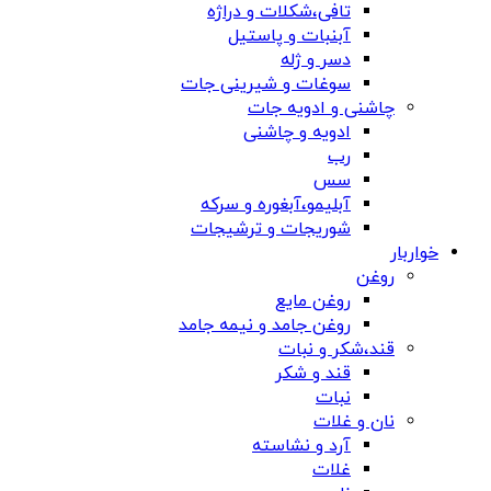
تافی،شکلات و دراژه
آبنبات و پاستیل
دسر و ژله
سوغات و شیرینی جات
چاشنی و ادویه جات
ادویه و چاشنی
رب
سس
آبلیمو،آبغوره و سرکه
شوریجات و ترشیجات
خواربار
روغن
روغن مایع
روغن جامد و نیمه جامد
قند،شکر و نبات
قند و شکر
نبات
نان و غلات
آرد و نشاسته
غلات