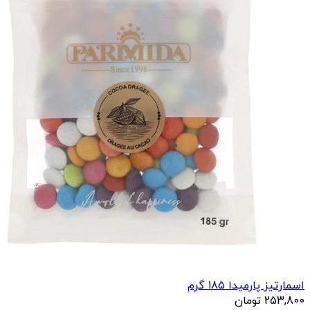
اسمارتیز پارمیدا 185 گرم
253,800
تومان