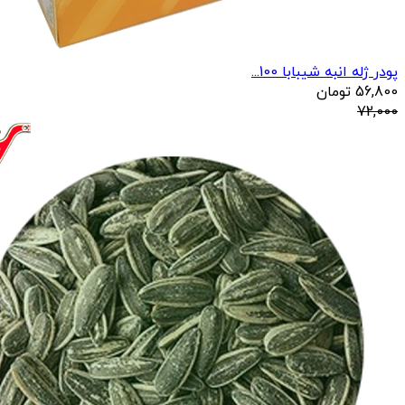
پودر ژله انبه شیبابا 100...
56,800
تومان
72,000