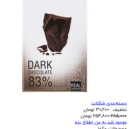
دسته‌بندی شکلات
تخفیف : 30,200 تومان
285,000
254,800
تومان
موجود شد به من اطلاع بده
محصولات مکمل