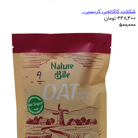
شکلات کاکائویی کریسپی...
448,400
تومان
500,000