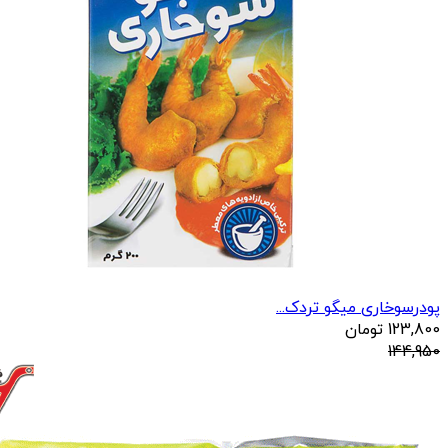
پودرسوخاری میگو تردک...
123,800
تومان
144,950