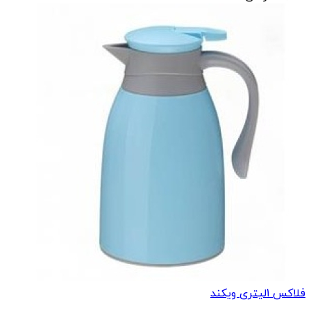
فلاکس 1لیتری ویکند