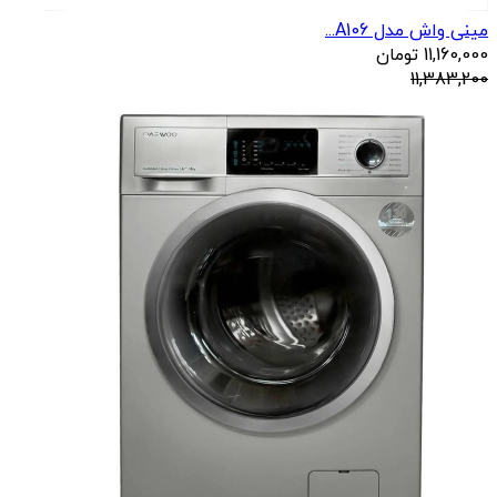
مینی واش مدل A106...
11,160,000
تومان
11,383,200