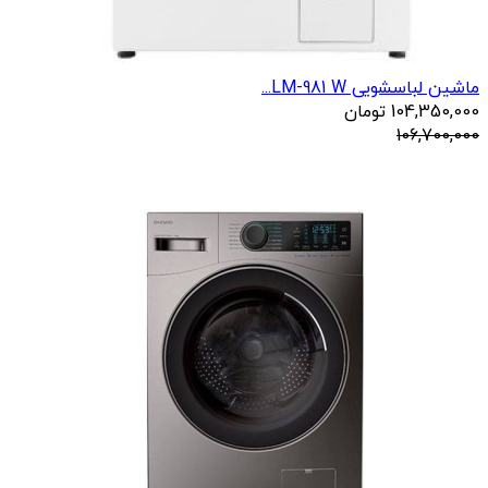
ماشین لباسشویی LM-981 W...
104,350,000
تومان
106,700,000