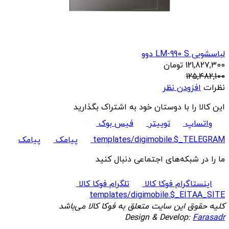
لباسشویی LM-990 S دوو
121,827,300
تومان
125,482,100
نظرات
افزودن نظر
این کالا را با دوستان خود به اشتراک بگذارید
واتساپ
توییتر
فیس بوک
templates/digimobile.$_TELEGRAM
پیامک
پیامک
ما را در شبکه‌های اجتماعی دنبال کنید
اینستاگرام فوکا کالا
تلگرام فوکا کالا
templates/digimobile.$_EITAA_SITE
کلیه حقوق این سایت متعلق به فوکا کالا می‌باشد
Design & Develop:
Farasadr