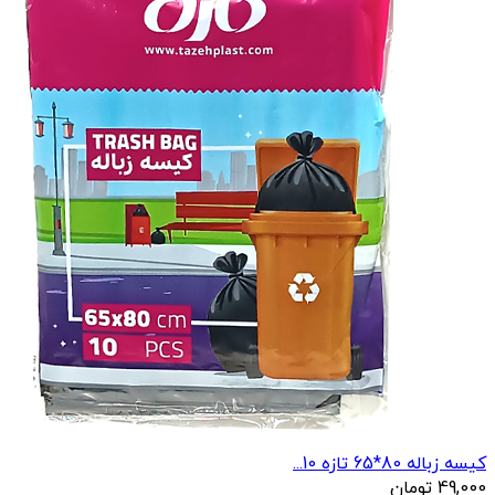
کیسه زباله 80*65 تازه 10...
49,000
تومان