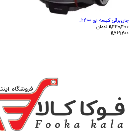
جاروبرقی کیسه ای 2400...
11,440,400
تومان
11,669,200