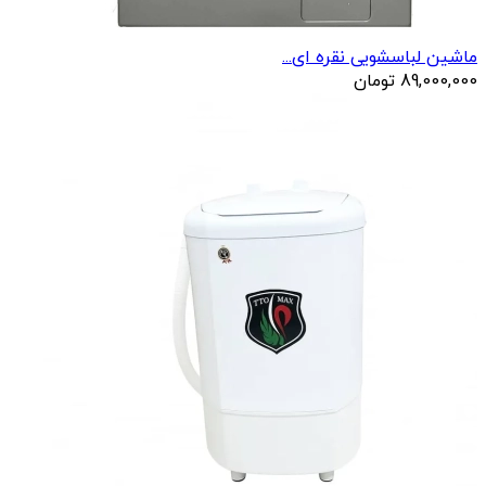
ماشین لباسشویی نقره ای...
89,000,000
تومان