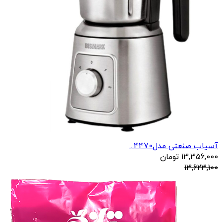
آسیاب صنعتی مدل4470...
13,356,000
تومان
13,623,100