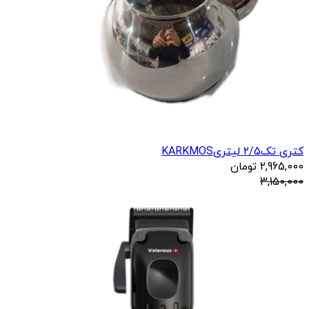
کتری تک2/5 لیتریKARKMOS
2,965,000
تومان
3,150,000