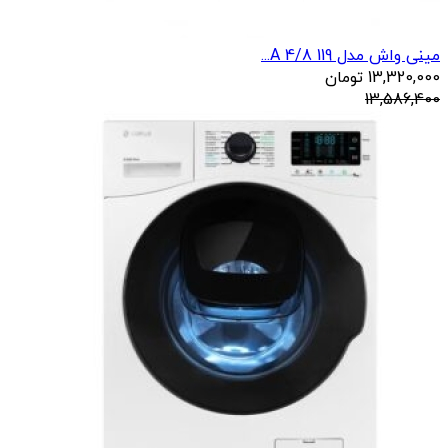
مینی واش مدل 119 4/8 A...
13,320,000
تومان
13,586,400