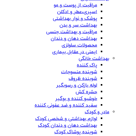
مراقبت از پوست و مو
اسپری،عطر و ادکلن
پوشک و نوار بهداشتی
بهداشت سر و بدن
مراقبت و بهداشت جنسی
بهداشت دهان و دندان
محصولات سلولزی
ایمنی در مقابل بیماری
بهداشت خانگی
پاک کننده
شوینده منسوجات
شوینده ظروف
لوله بازکن و رسوبگیر
حشره کش
خوشبو کننده و بوگیر
سفید کننده و ضد عفونی کننده
مادر و کودک
لوازم بهداشتی و شخصی کودک
بهداشت دهان و دندان کودک
شوینده پوشاک کودک