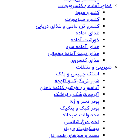
غذای آماده و کنسرویجات
کنسرو میوه
کنسرو سبزیجات
کنسرو تن ماهی و غذای دریایی
غذای آماده
خورشت آماده
غذای آماده سرد
غذای نیمه آماده یخچالی
غذای کنسروی
شیرینی و تنقلات
اسنک،چیپس و پفک
شیرینی،کیک و کلوچه
آدامس و خوشبو کننده دهان
آلوچه،ترشک و لواشک
پودر دسر و ژله
پودر کیک و پنکیک
محصولات صبحانه
تخم مرغ شانسی
بیسکوئیت و ویفر
تخمه و مغزهای طعم دار