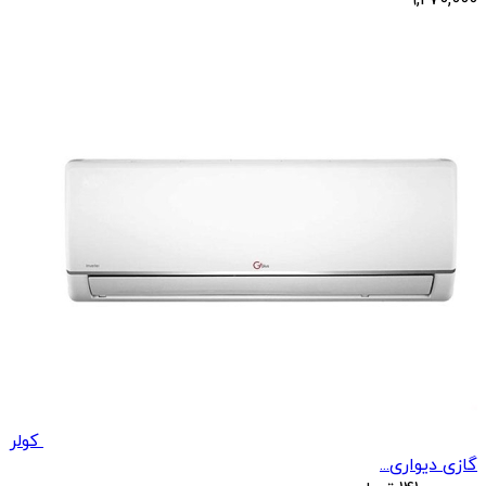
9,270,000
کولر
گازی دیواری...