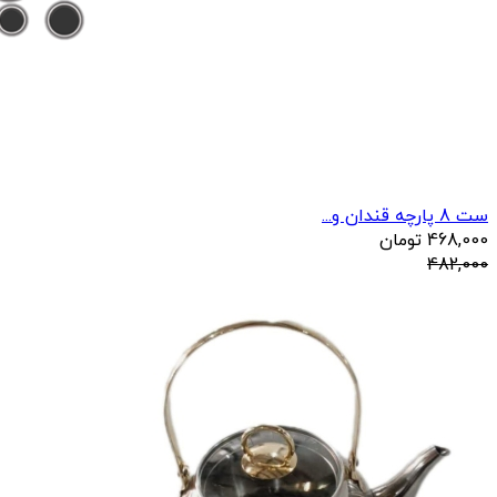
ست 8 پارچه قندان و...
468,000
تومان
482,000