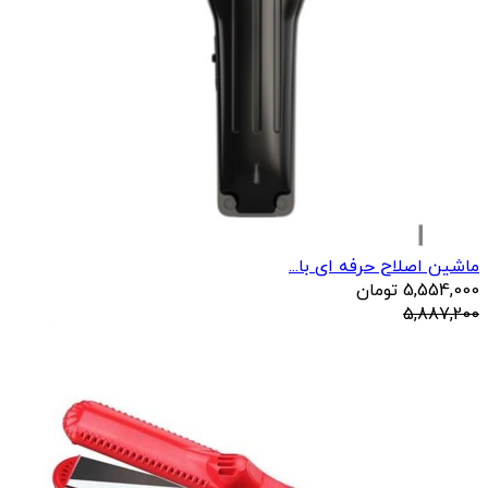
ماشین اصلاح حرفه ای با...
5,554,000
تومان
5,887,200