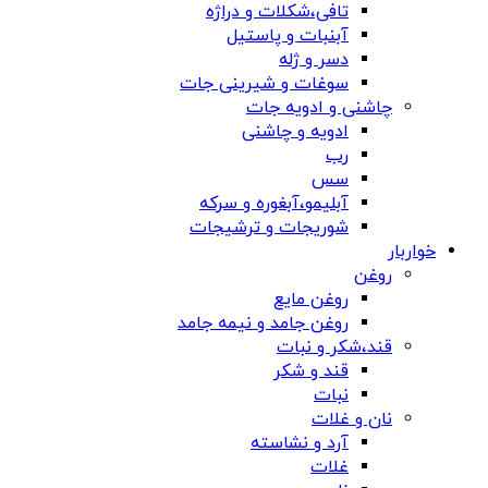
تافی،شکلات و دراژه
آبنبات و پاستیل
دسر و ژله
سوغات و شیرینی جات
چاشنی و ادویه جات
ادویه و چاشنی
رب
سس
آبلیمو،آبغوره و سرکه
شوریجات و ترشیجات
خواربار
روغن
روغن مایع
روغن جامد و نیمه جامد
قند،شکر و نبات
قند و شکر
نبات
نان و غلات
آرد و نشاسته
غلات