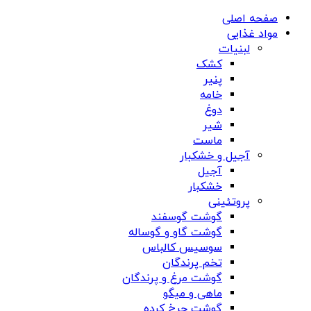
صفحه اصلی
مواد غذایی
لبنیات
کشک
پنیر
خامه
دوغ
شیر
ماست
آجیل و خشکبار
آجیل
خشکبار
پروتئینی
گوشت گوسفند
گوشت گاو و گوساله
سوسیس کالباس
تخم پرندگان
گوشت مرغ و پرندگان
ماهی و میگو
گوشت چرخ کرده