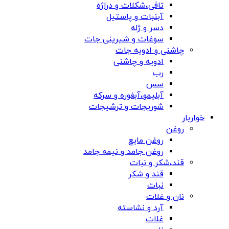
تافی،شکلات و دراژه
آبنبات و پاستیل
دسر و ژله
سوغات و شیرینی جات
چاشنی و ادویه جات
ادویه و چاشنی
رب
سس
آبلیمو،آبغوره و سرکه
شوریجات و ترشیجات
خواربار
روغن
روغن مایع
روغن جامد و نیمه جامد
قند،شکر و نبات
قند و شکر
نبات
نان و غلات
آرد و نشاسته
غلات