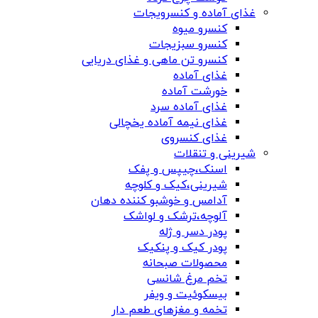
غذای آماده و کنسرویجات
کنسرو میوه
کنسرو سبزیجات
کنسرو تن ماهی و غذای دریایی
غذای آماده
خورشت آماده
غذای آماده سرد
غذای نیمه آماده یخچالی
غذای کنسروی
شیرینی و تنقلات
اسنک،چیپس و پفک
شیرینی،کیک و کلوچه
آدامس و خوشبو کننده دهان
آلوچه،ترشک و لواشک
پودر دسر و ژله
پودر کیک و پنکیک
محصولات صبحانه
تخم مرغ شانسی
بیسکوئیت و ویفر
تخمه و مغزهای طعم دار