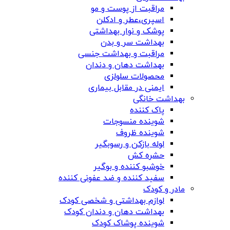
مراقبت از پوست و مو
اسپری،عطر و ادکلن
پوشک و نوار بهداشتی
بهداشت سر و بدن
مراقبت و بهداشت جنسی
بهداشت دهان و دندان
محصولات سلولزی
ایمنی در مقابل بیماری
بهداشت خانگی
پاک کننده
شوینده منسوجات
شوینده ظروف
لوله بازکن و رسوبگیر
حشره کش
خوشبو کننده و بوگیر
سفید کننده و ضد عفونی کننده
مادر و کودک
لوازم بهداشتی و شخصی کودک
بهداشت دهان و دندان کودک
شوینده پوشاک کودک