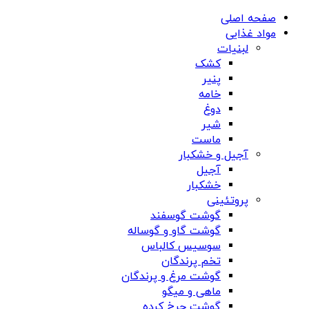
صفحه اصلی
مواد غذایی
لبنیات
کشک
پنیر
خامه
دوغ
شیر
ماست
آجیل و خشکبار
آجیل
خشکبار
پروتئینی
گوشت گوسفند
گوشت گاو و گوساله
سوسیس کالباس
تخم پرندگان
گوشت مرغ و پرندگان
ماهی و میگو
گوشت چرخ کرده