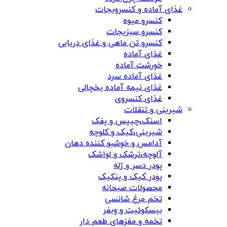
غذای آماده و کنسرویجات
کنسرو میوه
کنسرو سبزیجات
کنسرو تن ماهی و غذای دریایی
غذای آماده
خورشت آماده
غذای آماده سرد
غذای نیمه آماده یخچالی
غذای کنسروی
شیرینی و تنقلات
اسنک،چیپس و پفک
شیرینی،کیک و کلوچه
آدامس و خوشبو کننده دهان
آلوچه،ترشک و لواشک
پودر دسر و ژله
پودر کیک و پنکیک
محصولات صبحانه
تخم مرغ شانسی
بیسکوئیت و ویفر
تخمه و مغزهای طعم دار