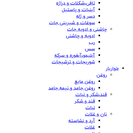
تافی،شکلات و دراژه
آبنبات و پاستیل
دسر و ژله
سوغات و شیرینی جات
چاشنی و ادویه جات
ادویه و چاشنی
رب
سس
آبلیمو،آبغوره و سرکه
شوریجات و ترشیجات
خواربار
روغن
روغن مایع
روغن جامد و نیمه جامد
قند،شکر و نبات
قند و شکر
نبات
نان و غلات
آرد و نشاسته
غلات