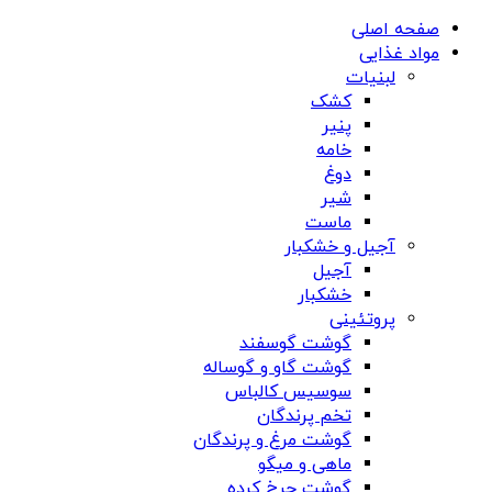
صفحه اصلی
مواد غذایی
لبنیات
کشک
پنیر
خامه
دوغ
شیر
ماست
آجیل و خشکبار
آجیل
خشکبار
پروتئینی
گوشت گوسفند
گوشت گاو و گوساله
سوسیس کالباس
تخم پرندگان
گوشت مرغ و پرندگان
ماهی و میگو
گوشت چرخ کرده