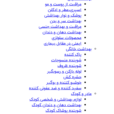
مراقبت از پوست و مو
اسپری،عطر و ادکلن
پوشک و نوار بهداشتی
بهداشت سر و بدن
مراقبت و بهداشت جنسی
بهداشت دهان و دندان
محصولات سلولزی
ایمنی در مقابل بیماری
بهداشت خانگی
پاک کننده
شوینده منسوجات
شوینده ظروف
لوله بازکن و رسوبگیر
حشره کش
خوشبو کننده و بوگیر
سفید کننده و ضد عفونی کننده
مادر و کودک
لوازم بهداشتی و شخصی کودک
بهداشت دهان و دندان کودک
شوینده پوشاک کودک