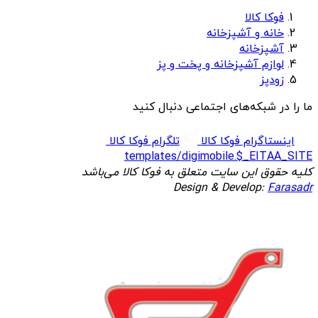
فوکا کالا
خانه و آشپزخانه
آشپزخانه
لوازم آشپزخانه و پخت و پز
زودپز
ما را در شبکه‌های اجتماعی دنبال کنید
اینستاگرام فوکا کالا
تلگرام فوکا کالا
templates/digimobile.$_EITAA_SITE
کلیه حقوق این سایت متعلق به فوکا کالا می‌باشد
Design & Develop:
Farasadr