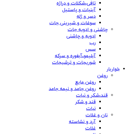
تافی،شکلات و دراژه
آبنبات و پاستیل
دسر و ژله
سوغات و شیرینی جات
چاشنی و ادویه جات
ادویه و چاشنی
رب
سس
آبلیمو،آبغوره و سرکه
شوریجات و ترشیجات
خواربار
روغن
روغن مایع
روغن جامد و نیمه جامد
قند،شکر و نبات
قند و شکر
نبات
نان و غلات
آرد و نشاسته
غلات