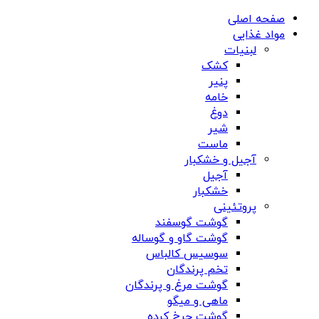
صفحه اصلی
مواد غذایی
لبنیات
کشک
پنیر
خامه
دوغ
شیر
ماست
آجیل و خشکبار
آجیل
خشکبار
پروتئینی
گوشت گوسفند
گوشت گاو و گوساله
سوسیس کالباس
تخم پرندگان
گوشت مرغ و پرندگان
ماهی و میگو
گوشت چرخ کرده