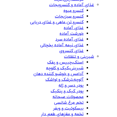
غذای آماده و کنسرویجات
کنسرو میوه
کنسرو سبزیجات
کنسرو تن ماهی و غذای دریایی
غذای آماده
خورشت آماده
غذای آماده سرد
غذای نیمه آماده یخچالی
غذای کنسروی
شیرینی و تنقلات
اسنک،چیپس و پفک
شیرینی،کیک و کلوچه
آدامس و خوشبو کننده دهان
آلوچه،ترشک و لواشک
پودر دسر و ژله
پودر کیک و پنکیک
محصولات صبحانه
تخم مرغ شانسی
بیسکوئیت و ویفر
تخمه و مغزهای طعم دار