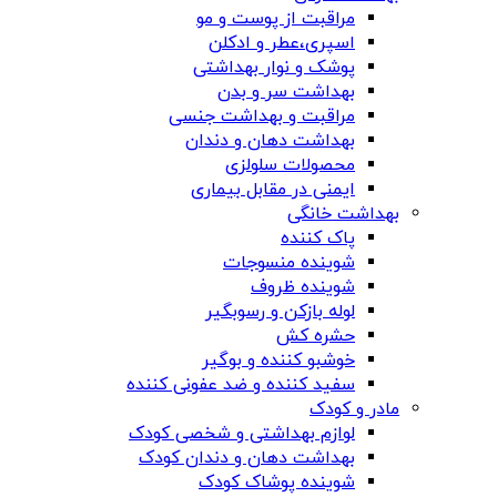
مراقبت از پوست و مو
اسپری،عطر و ادکلن
پوشک و نوار بهداشتی
بهداشت سر و بدن
مراقبت و بهداشت جنسی
بهداشت دهان و دندان
محصولات سلولزی
ایمنی در مقابل بیماری
بهداشت خانگی
پاک کننده
شوینده منسوجات
شوینده ظروف
لوله بازکن و رسوبگیر
حشره کش
خوشبو کننده و بوگیر
سفید کننده و ضد عفونی کننده
مادر و کودک
لوازم بهداشتی و شخصی کودک
بهداشت دهان و دندان کودک
شوینده پوشاک کودک