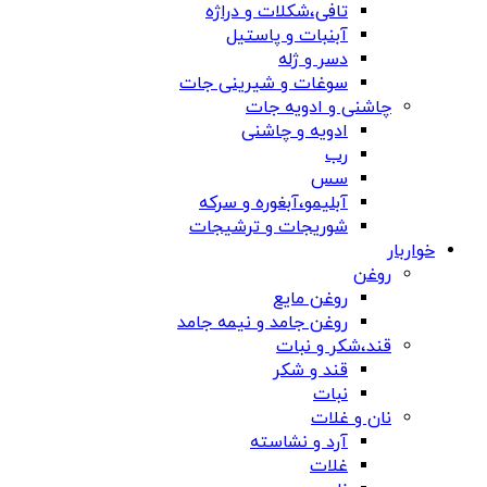
تافی،شکلات و دراژه
آبنبات و پاستیل
دسر و ژله
سوغات و شیرینی جات
چاشنی و ادویه جات
ادویه و چاشنی
رب
سس
آبلیمو،آبغوره و سرکه
شوریجات و ترشیجات
خواربار
روغن
روغن مایع
روغن جامد و نیمه جامد
قند،شکر و نبات
قند و شکر
نبات
نان و غلات
آرد و نشاسته
غلات