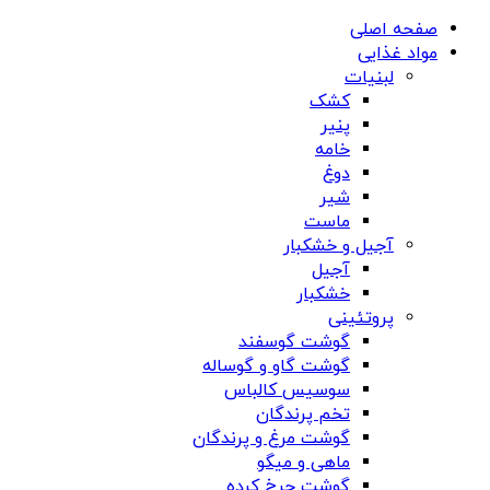
صفحه اصلی
مواد غذایی
لبنیات
کشک
پنیر
خامه
دوغ
شیر
ماست
آجیل و خشکبار
آجیل
خشکبار
پروتئینی
گوشت گوسفند
گوشت گاو و گوساله
سوسیس کالباس
تخم پرندگان
گوشت مرغ و پرندگان
ماهی و میگو
گوشت چرخ کرده