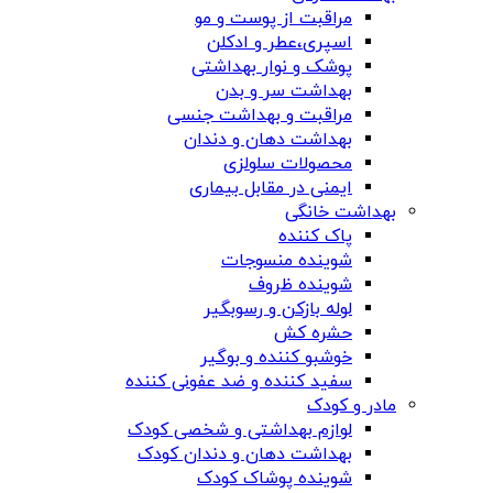
مراقبت از پوست و مو
اسپری،عطر و ادکلن
پوشک و نوار بهداشتی
بهداشت سر و بدن
مراقبت و بهداشت جنسی
بهداشت دهان و دندان
محصولات سلولزی
ایمنی در مقابل بیماری
بهداشت خانگی
پاک کننده
شوینده منسوجات
شوینده ظروف
لوله بازکن و رسوبگیر
حشره کش
خوشبو کننده و بوگیر
سفید کننده و ضد عفونی کننده
مادر و کودک
لوازم بهداشتی و شخصی کودک
بهداشت دهان و دندان کودک
شوینده پوشاک کودک