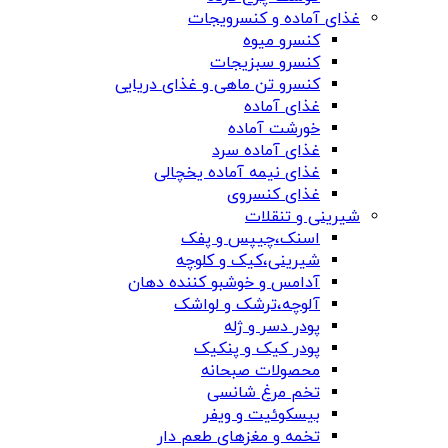
غذای آماده و کنسرویجات
کنسرو میوه
کنسرو سبزیجات
کنسرو تن ماهی و غذای دریایی
غذای آماده
خورشت آماده
غذای آماده سرد
غذای نیمه آماده یخچالی
غذای کنسروی
شیرینی و تنقلات
اسنک،چیپس و پفک
شیرینی،کیک و کلوچه
آدامس و خوشبو کننده دهان
آلوچه،ترشک و لواشک
پودر دسر و ژله
پودر کیک و پنکیک
محصولات صبحانه
تخم مرغ شانسی
بیسکوئیت و ویفر
تخمه و مغزهای طعم دار