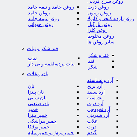
روغن سرخ کردنی
روغن ذرت
روغن جامد و نیمه جامد
روغن زیتون
روغن جامد
روغن ارده،کنجد و کانولا
روغن نیمه جامد
روغن نارگیل
روغن حیوانی
روغن کلزا
روغن مخلوط
سایر روغن ها
قند،شکر و نبات
قند و شکر
نبات
قند
نبات پرده،لقمه و نی دار
شکر
نان و غلات
آرد و نشاسته
آرد برنج
نان
آرد سفید
نان پیتزا
نشاسته
نان سنتی
آرد ذرت
نان صنعتی
آرد نخودچی
خمیر
آرد شیرینی
خمیر پیتزا
غلات
خمیر پیراشکی
ذرت
خمیر یوفکا
گندم
خمیر ترش و خمیر مایه