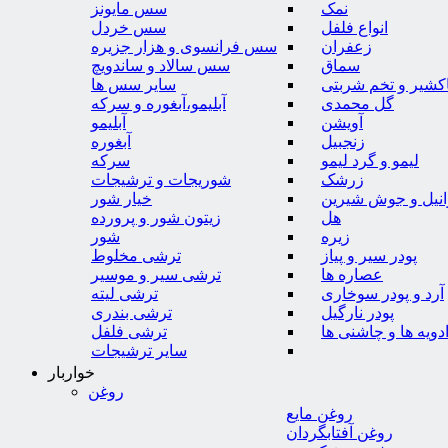
نمک
سس مایونز
انواع فلفل
سس خردل
زعفران
سس فرانسوی و هزار جزیره
سماق
سس سالاد و ساندویچ
کشیر و تخم شربتی
سایر سس ها
گل محمدی
آبلیمو،آبغوره و سرکه
آویشن
آبلیمو
زنجبیل
آبغوره
لیمو و گرد لیمو
سرکه
زرشک
شوریجات و ترشیجات
وانیل و جوش شیرین
خیار شور
هل
زیتون شور و پرورده
زیره
شور
پودر سیر و پیاز
ترشی مخلوط
عصاره ها
ترشی سیر و موسیر
آرد و پودر سوخاری
ترشی لیته
پودر نارگیل
ترشی بندری
دویه ها و چاشنی ها
ترشی فلفل
سایر ترشیجات
خواربار
روغن
روغن مایع
روغن آفتابگردان