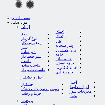
صفحه اصلی
مواد غذایی
لبنیات
کشک
دوغ
کشک
دوغ گازدار
پنیر
دوغ بدون گاز
پنیر صبحانه
شیر
پنیر پخت و پز
شیر ساده
خامه
شیر طعم دار
خامه ساده
ماست
خامه عسلی
ماست ساده
خامه کاکائویی
ماست طعم دار
خامه قنادی
آجیل و خشکبار
آجیل
خشکبار
آجیل مخلوط
میوه و صیفی جات خشک
مغزیجات شور
خرما و رطب
تخمه
پروتئینی