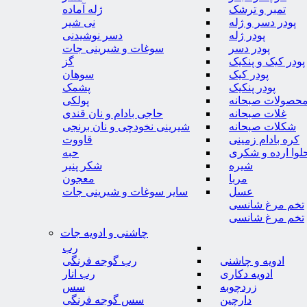
تمبر و ترشک
ژله آماده
پودر دسر و ژله
نی شیر
پودر ژله
دسر نوشیدنی
پودر دسر
سوغات و شیرینی جات
پودر کیک و پنکیک
گز
پودر کیک
سوهان
پودر پنکیک
پشمک
حصولات صبحانه
پولکی
غلات صبحانه
حاجی بادام و نان قندی
شکلات صبحانه
شیرینی نخودچی و نان برنجی
کره بادام زمینی
قاووت
لوا ارده و شکری
حبه
شیره
شکر پنیر
مربا
معجون
عسل
سایر سوغات و شیرینی جات
تخم مرغ شانسی
تخم مرغ شانسی
چاشنی و ادویه جات
رب
ادویه و چاشنی
رب گوجه فرنگی
ادویه دکاری
رب انار
زردچوبه
سس
دارچین
سس گوجه فرنگی