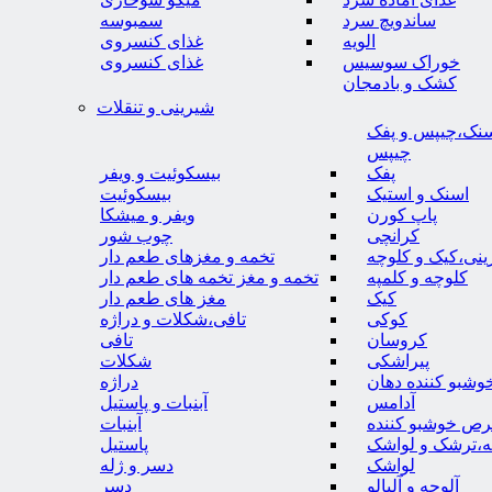
ساندویچ سرد
سمبوسه
الویه
غذای کنسروی
خوراک سوسیس
غذای کنسروی
کشک و بادمجان
شیرینی و تنقلات
نک،چیپس و پفک
چیپس
پفک
بیسکوئیت و ویفر
اسنک و استیک
بیسکوئیت
پاپ کورن
ویفر و میشکا
کرانچی
چوب شور
نی،کیک و کلوچه
تخمه و مغزهای طعم دار
کلوچه و کلمپه
تخمه و مغز تخمه های طعم دار
کیک
مغز های طعم دار
کوکی
تافی،شکلات و دراژه
کروسان
تافی
پیراشکی
شکلات
وشبو کننده دهان
دراژه
آدامس
آبنبات و پاستیل
رص خوشبو کننده
آبنبات
ه،ترشک و لواشک
پاستیل
لواشک
دسر و ژله
آلوچه و آلبالو
دسر