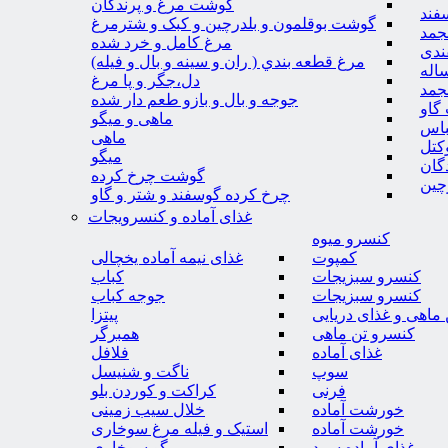
گوشت مرغ و پرندگان
فند
گوشت بوقلمون و بلدرچین و کبک و شترمرغ
جمد
مرغ کامل و خرد شده
ندی
مرغ قطعه بندي ( ران و سينه و بال و فيله)
اله
دل،جگر و پا مرغ
جمد
جوجه و بال و بازو طعم دار شده
گاو
ماهی و میگو
باس
ماهی
کتل
میگو
گان
گوشت چرخ کرده
چین
چرخ کرده گوسفند و شتر و گاو
غذای آماده و کنسرویجات
کنسرو میوه
کمپوت
غذای نیمه آماده یخچالی
کنسرو سبزیجات
کباب
کنسرو سبزیجات
جوجه کباب
ماهی و غذای دریایی
پیتزا
کنسرو تن ماهی
همبرگر
غذای آماده
فلافل
سوپ
ناگت و شنیسل
فرنی
کراکت و کوردن بلو
خورشت آماده
خلال سیب زمینی
خورشت آماده
استیک و فیله مرغ سوخاری
غذای آماده سرد
میگو سوخاری