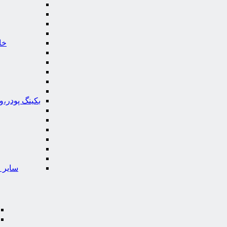
خا
بکینگ پودر،
سایر ا