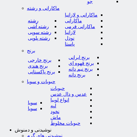
جو
ماکارانی و رشته
ماکارانی و لازانیا
ماکارانی
رشته
ماکارانی فرمی
رشته آشی
لازانیا
رشته سوپی
نودل
رشته پلویی
پاستا
برنج
برنج ایرانی
برنج خارجی
برنج قهوه ای
برنج هندی
برنج نیم دانه
برنج پاکستانی
برنج دانه
حبوبات و سویا
حبوبات
عدس و دال عدس
انواع لوبیا
سویا
لپه
سویا
نخود
ماش
حبوبات مخلوط
نوشیدنی و دمنوش
نوشیدنی های گرم