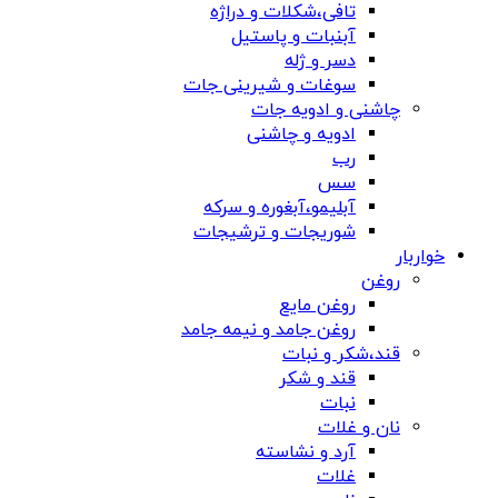
تافی،شکلات و دراژه
آبنبات و پاستیل
دسر و ژله
سوغات و شیرینی جات
چاشنی و ادویه جات
ادویه و چاشنی
رب
سس
آبلیمو،آبغوره و سرکه
شوریجات و ترشیجات
خواربار
روغن
روغن مایع
روغن جامد و نیمه جامد
قند،شکر و نبات
قند و شکر
نبات
نان و غلات
آرد و نشاسته
غلات