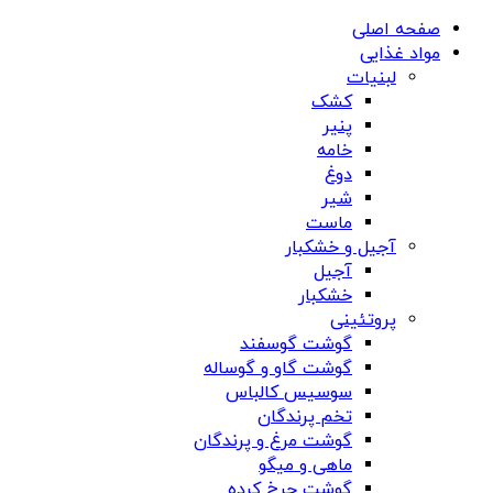
صفحه اصلی
مواد غذایی
لبنیات
کشک
پنیر
خامه
دوغ
شیر
ماست
آجیل و خشکبار
آجیل
خشکبار
پروتئینی
گوشت گوسفند
گوشت گاو و گوساله
سوسیس کالباس
تخم پرندگان
گوشت مرغ و پرندگان
ماهی و میگو
گوشت چرخ کرده