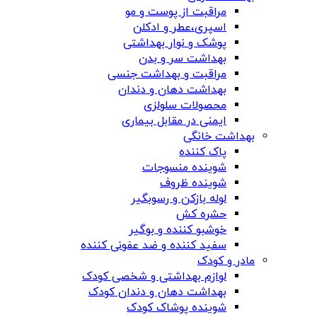
مراقبت از پوست و مو
اسپری،عطر و ادکلن
پوشک و نوار بهداشتی
بهداشت سر و بدن
مراقبت و بهداشت جنسی
بهداشت دهان و دندان
محصولات سلولزی
ایمنی در مقابل بیماری
بهداشت خانگی
پاک کننده
شوینده منسوجات
شوینده ظروف
لوله بازکن و رسوبگیر
حشره کش
خوشبو کننده و بوگیر
سفید کننده و ضد عفونی کننده
مادر و کودک
لوازم بهداشتی و شخصی کودک
بهداشت دهان و دندان کودک
شوینده پوشاک کودک