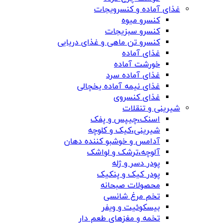
غذای آماده و کنسرویجات
کنسرو میوه
کنسرو سبزیجات
کنسرو تن ماهی و غذای دریایی
غذای آماده
خورشت آماده
غذای آماده سرد
غذای نیمه آماده یخچالی
غذای کنسروی
شیرینی و تنقلات
اسنک،چیپس و پفک
شیرینی،کیک و کلوچه
آدامس و خوشبو کننده دهان
آلوچه،ترشک و لواشک
پودر دسر و ژله
پودر کیک و پنکیک
محصولات صبحانه
تخم مرغ شانسی
بیسکوئیت و ویفر
تخمه و مغزهای طعم دار