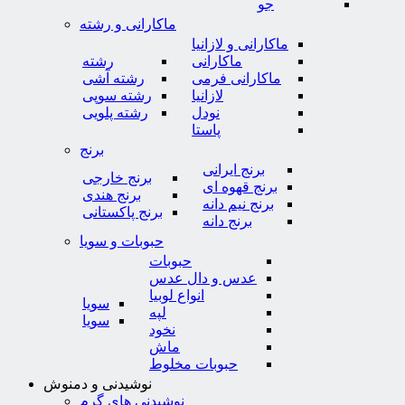
جو
ماکارانی و رشته
ماکارانی و لازانیا
ماکارانی
رشته
ماکارانی فرمی
رشته آشی
لازانیا
رشته سوپی
نودل
رشته پلویی
پاستا
برنج
برنج ایرانی
برنج خارجی
برنج قهوه ای
برنج هندی
برنج نیم دانه
برنج پاکستانی
برنج دانه
حبوبات و سویا
حبوبات
عدس و دال عدس
انواع لوبیا
سویا
لپه
سویا
نخود
ماش
حبوبات مخلوط
نوشیدنی و دمنوش
نوشیدنی های گرم