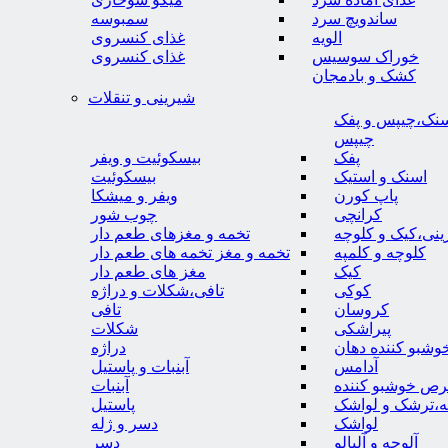
ساندویچ سرد
سمبوسه
الویه
غذای کنسروی
خوراک سوسیس
غذای کنسروی
کشک و بادمجان
شیرینی و تنقلات
نک،چیپس و پفک
چیپس
پفک
بیسکوئیت و ویفر
اسنک و استیک
بیسکوئیت
پاپ کورن
ویفر و میشکا
کرانچی
چوب شور
نی،کیک و کلوچه
تخمه و مغزهای طعم دار
کلوچه و کلمپه
تخمه و مغز تخمه های طعم دار
کیک
مغز های طعم دار
کوکی
تافی،شکلات و دراژه
کروسان
تافی
پیراشکی
شکلات
وشبو کننده دهان
دراژه
آدامس
آبنبات و پاستیل
رص خوشبو کننده
آبنبات
ه،ترشک و لواشک
پاستیل
لواشک
دسر و ژله
آلوچه و آلبالو
دسر