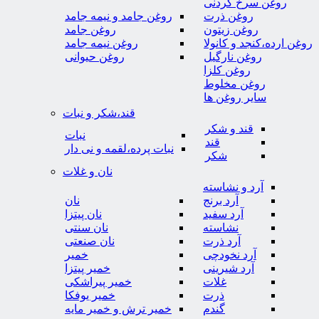
روغن سرخ کردنی
روغن ذرت
روغن جامد و نیمه جامد
روغن زیتون
روغن جامد
روغن ارده،کنجد و کانولا
روغن نیمه جامد
روغن نارگیل
روغن حیوانی
روغن کلزا
روغن مخلوط
سایر روغن ها
قند،شکر و نبات
قند و شکر
نبات
قند
نبات پرده،لقمه و نی دار
شکر
نان و غلات
آرد و نشاسته
آرد برنج
نان
آرد سفید
نان پیتزا
نشاسته
نان سنتی
آرد ذرت
نان صنعتی
آرد نخودچی
خمیر
آرد شیرینی
خمیر پیتزا
غلات
خمیر پیراشکی
ذرت
خمیر یوفکا
گندم
خمیر ترش و خمیر مایه