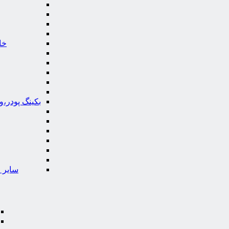
خا
بکینگ پودر،
سایر ا