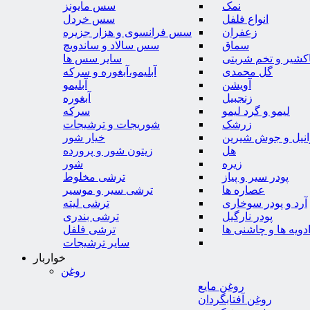
نمک
سس مایونز
انواع فلفل
سس خردل
زعفران
سس فرانسوی و هزار جزیره
سماق
سس سالاد و ساندویچ
کشیر و تخم شربتی
سایر سس ها
گل محمدی
آبلیمو،آبغوره و سرکه
آویشن
آبلیمو
زنجبیل
آبغوره
لیمو و گرد لیمو
سرکه
زرشک
شوریجات و ترشیجات
وانیل و جوش شیرین
خیار شور
هل
زیتون شور و پرورده
زیره
شور
پودر سیر و پیاز
ترشی مخلوط
عصاره ها
ترشی سیر و موسیر
آرد و پودر سوخاری
ترشی لیته
پودر نارگیل
ترشی بندری
دویه ها و چاشنی ها
ترشی فلفل
سایر ترشیجات
خواربار
روغن
روغن مایع
روغن آفتابگردان