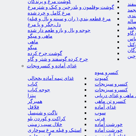
گوشت مرغ و پرندگان
فند
گوشت بوقلمون و بلدرچین و کبک و شترمرغ
جمد
مرغ کامل و خرد شده
ندی
مرغ قطعه بندي ( ران و سينه و بال و فيله)
اله
دل،جگر و پا مرغ
جمد
جوجه و بال و بازو طعم دار شده
گاو
ماهی و میگو
باس
ماهی
کتل
میگو
گان
گوشت چرخ کرده
چین
چرخ کرده گوسفند و شتر و گاو
غذای آماده و کنسرویجات
کنسرو میوه
کمپوت
غذای نیمه آماده یخچالی
کنسرو سبزیجات
کباب
کنسرو سبزیجات
جوجه کباب
ماهی و غذای دریایی
پیتزا
کنسرو تن ماهی
همبرگر
غذای آماده
فلافل
سوپ
ناگت و شنیسل
فرنی
کراکت و کوردن بلو
خورشت آماده
خلال سیب زمینی
خورشت آماده
استیک و فیله مرغ سوخاری
غذای آماده سرد
میگو سوخاری