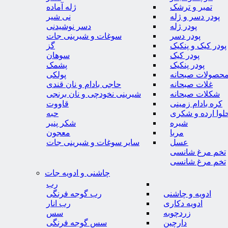
تمبر و ترشک
ژله آماده
پودر دسر و ژله
نی شیر
پودر ژله
دسر نوشیدنی
پودر دسر
سوغات و شیرینی جات
پودر کیک و پنکیک
گز
پودر کیک
سوهان
پودر پنکیک
پشمک
حصولات صبحانه
پولکی
غلات صبحانه
حاجی بادام و نان قندی
شکلات صبحانه
شیرینی نخودچی و نان برنجی
کره بادام زمینی
قاووت
لوا ارده و شکری
حبه
شیره
شکر پنیر
مربا
معجون
عسل
سایر سوغات و شیرینی جات
تخم مرغ شانسی
تخم مرغ شانسی
چاشنی و ادویه جات
رب
ادویه و چاشنی
رب گوجه فرنگی
ادویه دکاری
رب انار
زردچوبه
سس
دارچین
سس گوجه فرنگی