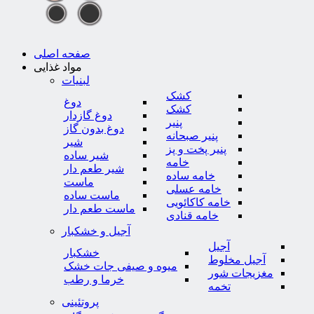
صفحه اصلی
مواد غذایی
لبنیات
کشک
دوغ
کشک
دوغ گازدار
پنیر
دوغ بدون گاز
پنیر صبحانه
شیر
پنیر پخت و پز
شیر ساده
خامه
شیر طعم دار
خامه ساده
ماست
خامه عسلی
ماست ساده
خامه کاکائویی
ماست طعم دار
خامه قنادی
آجیل و خشکبار
آجیل
خشکبار
آجیل مخلوط
میوه و صیفی جات خشک
مغزیجات شور
خرما و رطب
تخمه
پروتئینی