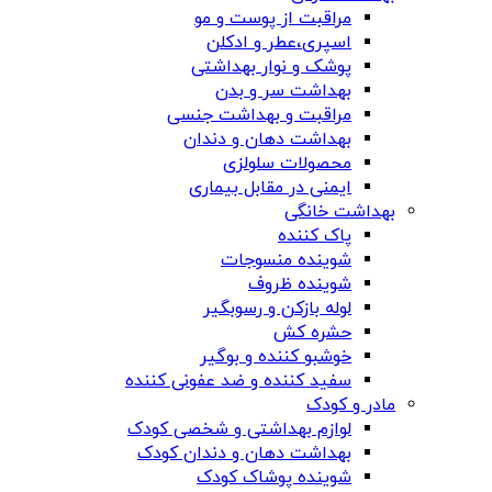
مراقبت از پوست و مو
اسپری،عطر و ادکلن
پوشک و نوار بهداشتی
بهداشت سر و بدن
مراقبت و بهداشت جنسی
بهداشت دهان و دندان
محصولات سلولزی
ایمنی در مقابل بیماری
بهداشت خانگی
پاک کننده
شوینده منسوجات
شوینده ظروف
لوله بازکن و رسوبگیر
حشره کش
خوشبو کننده و بوگیر
سفید کننده و ضد عفونی کننده
مادر و کودک
لوازم بهداشتی و شخصی کودک
بهداشت دهان و دندان کودک
شوینده پوشاک کودک