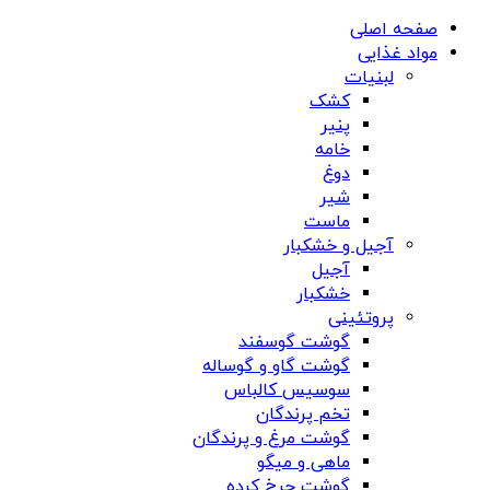
صفحه اصلی
مواد غذایی
لبنیات
کشک
پنیر
خامه
دوغ
شیر
ماست
آجیل و خشکبار
آجیل
خشکبار
پروتئینی
گوشت گوسفند
گوشت گاو و گوساله
سوسیس کالباس
تخم پرندگان
گوشت مرغ و پرندگان
ماهی و میگو
گوشت چرخ کرده