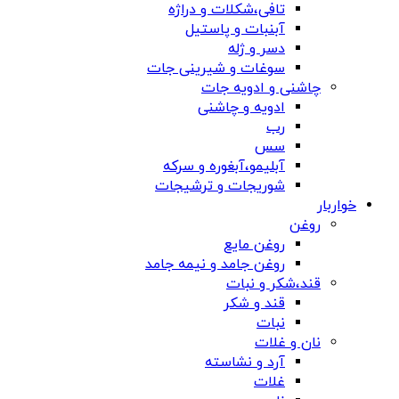
تافی،شکلات و دراژه
آبنبات و پاستیل
دسر و ژله
سوغات و شیرینی جات
چاشنی و ادویه جات
ادویه و چاشنی
رب
سس
آبلیمو،آبغوره و سرکه
شوریجات و ترشیجات
خواربار
روغن
روغن مایع
روغن جامد و نیمه جامد
قند،شکر و نبات
قند و شکر
نبات
نان و غلات
آرد و نشاسته
غلات