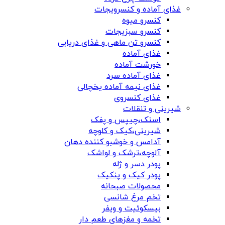
غذای آماده و کنسرویجات
کنسرو میوه
کنسرو سبزیجات
کنسرو تن ماهی و غذای دریایی
غذای آماده
خورشت آماده
غذای آماده سرد
غذای نیمه آماده یخچالی
غذای کنسروی
شیرینی و تنقلات
اسنک،چیپس و پفک
شیرینی،کیک و کلوچه
آدامس و خوشبو کننده دهان
آلوچه،ترشک و لواشک
پودر دسر و ژله
پودر کیک و پنکیک
محصولات صبحانه
تخم مرغ شانسی
بیسکوئیت و ویفر
تخمه و مغزهای طعم دار