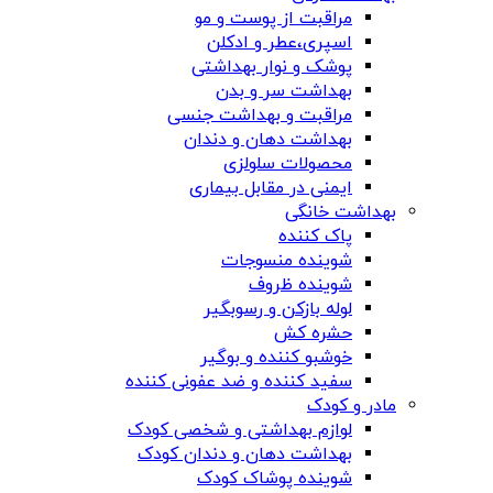
مراقبت از پوست و مو
اسپری،عطر و ادکلن
پوشک و نوار بهداشتی
بهداشت سر و بدن
مراقبت و بهداشت جنسی
بهداشت دهان و دندان
محصولات سلولزی
ایمنی در مقابل بیماری
بهداشت خانگی
پاک کننده
شوینده منسوجات
شوینده ظروف
لوله بازکن و رسوبگیر
حشره کش
خوشبو کننده و بوگیر
سفید کننده و ضد عفونی کننده
مادر و کودک
لوازم بهداشتی و شخصی کودک
بهداشت دهان و دندان کودک
شوینده پوشاک کودک