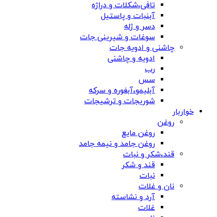
تافی،شکلات و دراژه
آبنبات و پاستیل
دسر و ژله
سوغات و شیرینی جات
چاشنی و ادویه جات
ادویه و چاشنی
رب
سس
آبلیمو،آبغوره و سرکه
شوریجات و ترشیجات
خواربار
روغن
روغن مایع
روغن جامد و نیمه جامد
قند،شکر و نبات
قند و شکر
نبات
نان و غلات
آرد و نشاسته
غلات