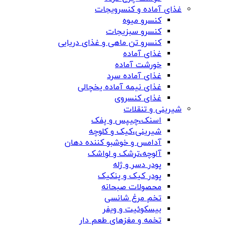
غذای آماده و کنسرویجات
کنسرو میوه
کنسرو سبزیجات
کنسرو تن ماهی و غذای دریایی
غذای آماده
خورشت آماده
غذای آماده سرد
غذای نیمه آماده یخچالی
غذای کنسروی
شیرینی و تنقلات
اسنک،چیپس و پفک
شیرینی،کیک و کلوچه
آدامس و خوشبو کننده دهان
آلوچه،ترشک و لواشک
پودر دسر و ژله
پودر کیک و پنکیک
محصولات صبحانه
تخم مرغ شانسی
بیسکوئیت و ویفر
تخمه و مغزهای طعم دار