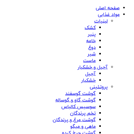
صفحه اصلی
مواد غذایی
لبنیات
کشک
پنیر
خامه
دوغ
شیر
ماست
آجیل و خشکبار
آجیل
خشکبار
پروتئینی
گوشت گوسفند
گوشت گاو و گوساله
سوسیس کالباس
تخم پرندگان
گوشت مرغ و پرندگان
ماهی و میگو
گوشت چرخ کرده