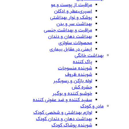
مراقبت از پوست و مو
اسپری،عطر و ادکلن
پوشک و نوار بهداشتی
بهداشت سر و بدن
مراقبت و بهداشت جنسی
بهداشت دهان و دندان
محصولات سلولزی
ایمنی در مقابل بیماری
بهداشت خانگی
پاک کننده
شوینده منسوجات
شوینده ظروف
لوله بازکن و رسوبگیر
حشره کش
خوشبو کننده و بوگیر
سفید کننده و ضد عفونی کننده
مادر و کودک
لوازم بهداشتی و شخصی کودک
بهداشت دهان و دندان کودک
شوینده پوشاک کودک