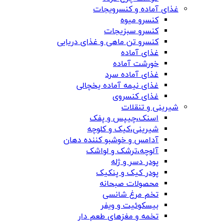
غذای آماده و کنسرویجات
کنسرو میوه
کنسرو سبزیجات
کنسرو تن ماهی و غذای دریایی
غذای آماده
خورشت آماده
غذای آماده سرد
غذای نیمه آماده یخچالی
غذای کنسروی
شیرینی و تنقلات
اسنک،چیپس و پفک
شیرینی،کیک و کلوچه
آدامس و خوشبو کننده دهان
آلوچه،ترشک و لواشک
پودر دسر و ژله
پودر کیک و پنکیک
محصولات صبحانه
تخم مرغ شانسی
بیسکوئیت و ویفر
تخمه و مغزهای طعم دار