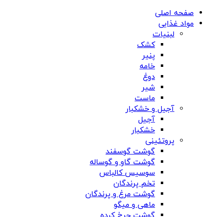
صفحه اصلی
مواد غذایی
لبنیات
کشک
پنیر
خامه
دوغ
شیر
ماست
آجیل و خشکبار
آجیل
خشکبار
پروتئینی
گوشت گوسفند
گوشت گاو و گوساله
سوسیس کالباس
تخم پرندگان
گوشت مرغ و پرندگان
ماهی و میگو
گوشت چرخ کرده