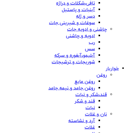
تافی،شکلات و دراژه
آبنبات و پاستیل
دسر و ژله
سوغات و شیرینی جات
چاشنی و ادویه جات
ادویه و چاشنی
رب
سس
آبلیمو،آبغوره و سرکه
شوریجات و ترشیجات
خواربار
روغن
روغن مایع
روغن جامد و نیمه جامد
قند،شکر و نبات
قند و شکر
نبات
نان و غلات
آرد و نشاسته
غلات