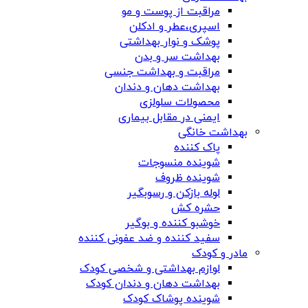
مراقبت از پوست و مو
اسپری،عطر و ادکلن
پوشک و نوار بهداشتی
بهداشت سر و بدن
مراقبت و بهداشت جنسی
بهداشت دهان و دندان
محصولات سلولزی
ایمنی در مقابل بیماری
بهداشت خانگی
پاک کننده
شوینده منسوجات
شوینده ظروف
لوله بازکن و رسوبگیر
حشره کش
خوشبو کننده و بوگیر
سفید کننده و ضد عفونی کننده
مادر و کودک
لوازم بهداشتی و شخصی کودک
بهداشت دهان و دندان کودک
شوینده پوشاک کودک