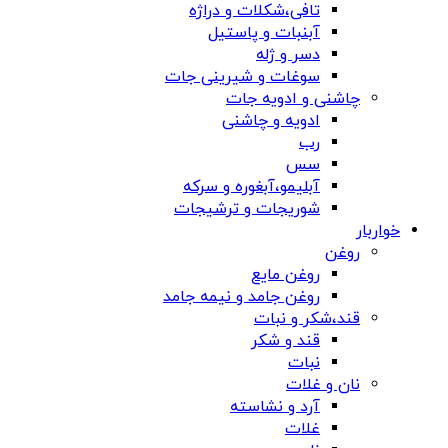
تافی،شکلات و دراژه
آبنبات و پاستیل
دسر و ژله
سوغات و شیرینی جات
چاشنی و ادویه جات
ادویه و چاشنی
رب
سس
آبلیمو،آبغوره و سرکه
شوریجات و ترشیجات
خواربار
روغن
روغن مایع
روغن جامد و نیمه جامد
قند،شکر و نبات
قند و شکر
نبات
نان و غلات
آرد و نشاسته
غلات