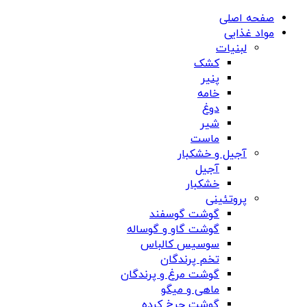
صفحه اصلی
مواد غذایی
لبنیات
کشک
پنیر
خامه
دوغ
شیر
ماست
آجیل و خشکبار
آجیل
خشکبار
پروتئینی
گوشت گوسفند
گوشت گاو و گوساله
سوسیس کالباس
تخم پرندگان
گوشت مرغ و پرندگان
ماهی و میگو
گوشت چرخ کرده