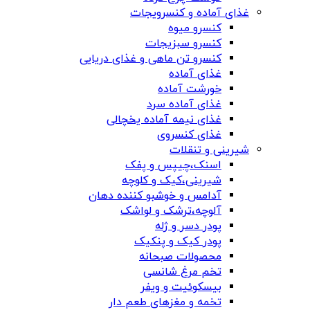
غذای آماده و کنسرویجات
کنسرو میوه
کنسرو سبزیجات
کنسرو تن ماهی و غذای دریایی
غذای آماده
خورشت آماده
غذای آماده سرد
غذای نیمه آماده یخچالی
غذای کنسروی
شیرینی و تنقلات
اسنک،چیپس و پفک
شیرینی،کیک و کلوچه
آدامس و خوشبو کننده دهان
آلوچه،ترشک و لواشک
پودر دسر و ژله
پودر کیک و پنکیک
محصولات صبحانه
تخم مرغ شانسی
بیسکوئیت و ویفر
تخمه و مغزهای طعم دار