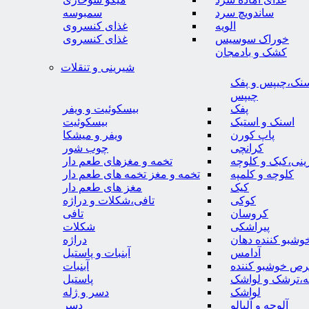
ساندویچ سرد
سمبوسه
الویه
غذای کنسروی
خوراک سوسیس
غذای کنسروی
کشک و بادمجان
شیرینی و تنقلات
نک،چیپس و پفک
چیپس
پفک
بیسکوئیت و ویفر
اسنک و استیک
بیسکوئیت
پاپ کورن
ویفر و میشکا
کرانچی
چوب شور
نی،کیک و کلوچه
تخمه و مغزهای طعم دار
کلوچه و کلمپه
تخمه و مغز تخمه های طعم دار
کیک
مغز های طعم دار
کوکی
تافی،شکلات و دراژه
کروسان
تافی
پیراشکی
شکلات
وشبو کننده دهان
دراژه
آدامس
آبنبات و پاستیل
رص خوشبو کننده
آبنبات
ه،ترشک و لواشک
پاستیل
لواشک
دسر و ژله
آلوچه و آلبالو
دسر