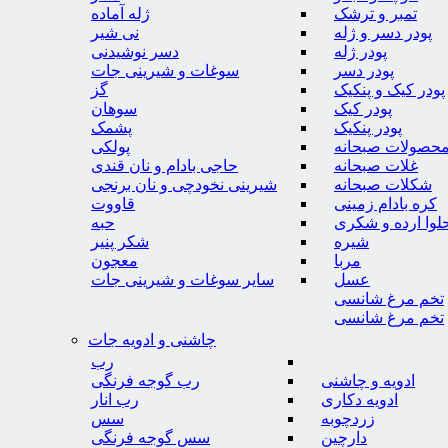
تمبر و ترشک
ژله آماده
پودر دسر و ژله
نی شیر
پودر ژله
دسر نوشیدنی
پودر دسر
سوغات و شیرینی جات
پودر کیک و پنکیک
گز
پودر کیک
سوهان
پودر پنکیک
پشمک
حصولات صبحانه
پولکی
غلات صبحانه
حاجی بادام و نان قندی
شکلات صبحانه
شیرینی نخودچی و نان برنجی
کره بادام زمینی
قاووت
لوا ارده و شکری
حبه
شیره
شکر پنیر
مربا
معجون
عسل
سایر سوغات و شیرینی جات
تخم مرغ شانسی
تخم مرغ شانسی
چاشنی و ادویه جات
رب
ادویه و چاشنی
رب گوجه فرنگی
ادویه دکاری
رب انار
زردچوبه
سس
دارچین
سس گوجه فرنگی