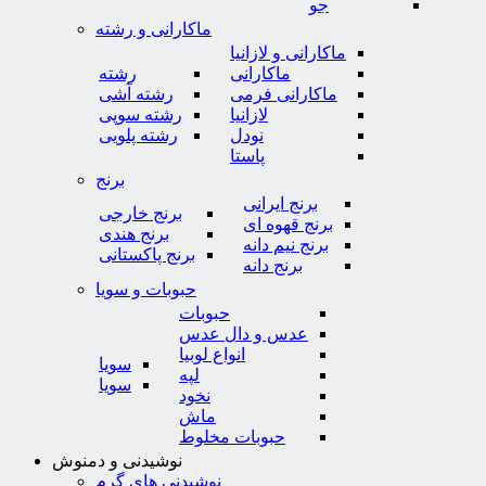
جو
ماکارانی و رشته
ماکارانی و لازانیا
ماکارانی
رشته
ماکارانی فرمی
رشته آشی
لازانیا
رشته سوپی
نودل
رشته پلویی
پاستا
برنج
برنج ایرانی
برنج خارجی
برنج قهوه ای
برنج هندی
برنج نیم دانه
برنج پاکستانی
برنج دانه
حبوبات و سویا
حبوبات
عدس و دال عدس
انواع لوبیا
سویا
لپه
سویا
نخود
ماش
حبوبات مخلوط
نوشیدنی و دمنوش
نوشیدنی های گرم