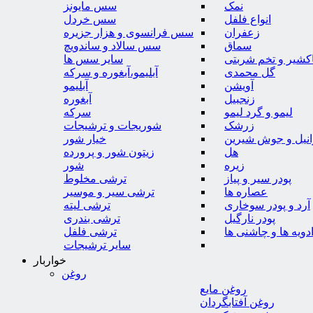
نمک
سس مایونز
انواع فلفل
سس خردل
زعفران
سس فرانسوی و هزار جزیره
سماق
سس سالاد و ساندویچ
کشیر و تخم شربتی
سایر سس ها
گل محمدی
آبلیمو،آبغوره و سرکه
آویشن
آبلیمو
زنجبیل
آبغوره
لیمو و گرد لیمو
سرکه
زرشک
شوریجات و ترشیجات
وانیل و جوش شیرین
خیار شور
هل
زیتون شور و پرورده
زیره
شور
پودر سیر و پیاز
ترشی مخلوط
عصاره ها
ترشی سیر و موسیر
آرد و پودر سوخاری
ترشی لیته
پودر نارگیل
ترشی بندری
دویه ها و چاشنی ها
ترشی فلفل
سایر ترشیجات
خواربار
روغن
روغن مایع
روغن آفتابگردان