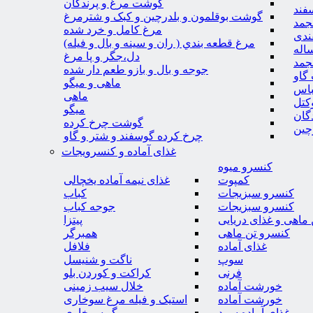
گوشت مرغ و پرندگان
فند
گوشت بوقلمون و بلدرچین و کبک و شترمرغ
جمد
مرغ کامل و خرد شده
ندی
مرغ قطعه بندي ( ران و سينه و بال و فيله)
اله
دل،جگر و پا مرغ
جمد
جوجه و بال و بازو طعم دار شده
گاو
ماهی و میگو
باس
ماهی
کتل
میگو
گان
گوشت چرخ کرده
چین
چرخ کرده گوسفند و شتر و گاو
غذای آماده و کنسرویجات
کنسرو میوه
کمپوت
غذای نیمه آماده یخچالی
کنسرو سبزیجات
کباب
کنسرو سبزیجات
جوجه کباب
ماهی و غذای دریایی
پیتزا
کنسرو تن ماهی
همبرگر
غذای آماده
فلافل
سوپ
ناگت و شنیسل
فرنی
کراکت و کوردن بلو
خورشت آماده
خلال سیب زمینی
خورشت آماده
استیک و فیله مرغ سوخاری
غذای آماده سرد
میگو سوخاری