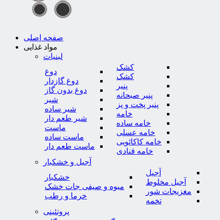
صفحه اصلی
مواد غذایی
لبنیات
کشک
دوغ
کشک
دوغ گازدار
پنیر
دوغ بدون گاز
پنیر صبحانه
شیر
پنیر پخت و پز
شیر ساده
خامه
شیر طعم دار
خامه ساده
ماست
خامه عسلی
ماست ساده
خامه کاکائویی
ماست طعم دار
خامه قنادی
آجیل و خشکبار
آجیل
خشکبار
آجیل مخلوط
میوه و صیفی جات خشک
مغزیجات شور
خرما و رطب
تخمه
پروتئینی