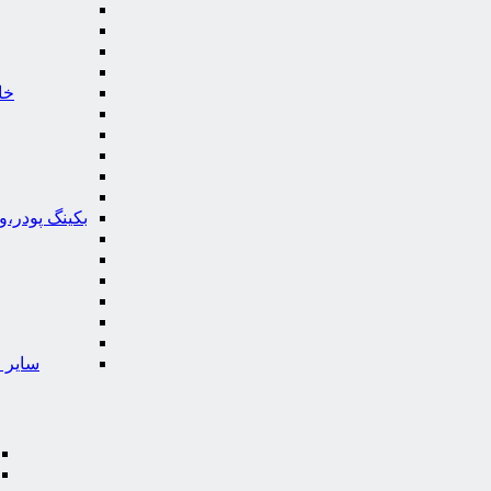
خا
بکینگ پودر،
سایر ا