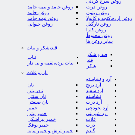
روغن سرخ کردنی
روغن ذرت
روغن جامد و نیمه جامد
روغن زیتون
روغن جامد
روغن ارده،کنجد و کانولا
روغن نیمه جامد
روغن نارگیل
روغن حیوانی
روغن کلزا
روغن مخلوط
سایر روغن ها
قند،شکر و نبات
قند و شکر
نبات
قند
نبات پرده،لقمه و نی دار
شکر
نان و غلات
آرد و نشاسته
آرد برنج
نان
آرد سفید
نان پیتزا
نشاسته
نان سنتی
آرد ذرت
نان صنعتی
آرد نخودچی
خمیر
آرد شیرینی
خمیر پیتزا
غلات
خمیر پیراشکی
ذرت
خمیر یوفکا
گندم
خمیر ترش و خمیر مایه